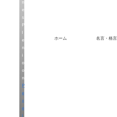
n
e
s
P
l
ホーム
名言・格言
e
n
i
o
o
n
P
e
x
e
l