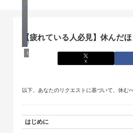
s
.
c
o
【疲れている人必見】休んだほ
m
ビジネス
X
以下、あなたのリクエストに基づいて、休む
はじめに