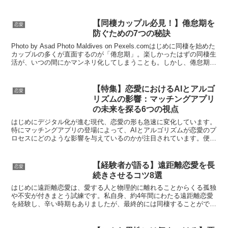
りません。恋人とはいえ、あくまで他人です。いくら仲の良...
【同棲カップル必見！】倦怠期を
恋愛
防ぐための7つの秘訣
Photo by Asad Photo Maldives on Pexels.comはじめに同棲を始めた
カップルの多くが直面するのが「倦怠期」。楽しかったはずの同棲生
活が、いつの間にかマンネリ化してしまうことも。しかし、倦怠期を
未然に防ぎ、...
【特集】恋愛におけるAIとアルゴ
恋愛
リズムの影響：マッチングアプリ
の未来を探る6つの視点
はじめにデジタル化が進む現代、恋愛の形も急速に変化しています。
特にマッチングアプリの登場によって、AIとアルゴリズムが恋愛のプ
ロセスにどのような影響を与えているのかが注目されています。便利
で効率的な一方で、これらのテクノロジーが引き起こす問...
【経験者が語る】遠距離恋愛を長
恋愛
続きさせるコツ8選
はじめに遠距離恋愛は、愛する人と物理的に離れることからくる孤独
や不安が付きまとう試練です。私自身、約4年間にわたる遠距離恋愛
を経験し、辛い時期もありましたが、最終的には同棲することができ
ました（その後別れも経験しましたが）。この経験を通じて...