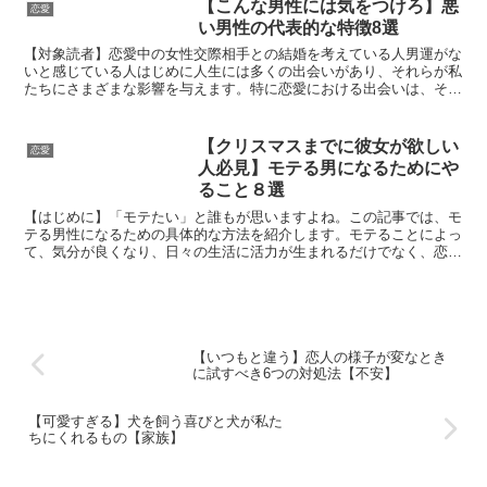
【こんな男性には気をつけろ】悪
恋愛
い男性の代表的な特徴8選
【対象読者】恋愛中の女性交際相手との結婚を考えている人男運がな
いと感じている人はじめに人生には多くの出会いがあり、それらが私
たちにさまざまな影響を与えます。特に恋愛における出会いは、その
力が非常に強大です。恋愛関係の出会いが人生に与える影響...
【クリスマスまでに彼女が欲しい
恋愛
人必見】モテる男になるためにや
ること８選
【はじめに】「モテたい」と誰もが思いますよね。この記事では、モ
テる男性になるための具体的な方法を紹介します。モテることによっ
て、気分が良くなり、日々の生活に活力が生まれるだけでなく、恋人
との経験を通じて成長することもできます。しかし、どうす...
【いつもと違う】恋人の様子が変なとき
に試すべき6つの対処法【不安】
【可愛すぎる】犬を飼う喜びと犬が私た
ちにくれるもの【家族】