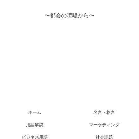
〜都会の喧騒から〜
ホーム
名言・格言
用語解説
マーケティング
ビジネス用語
社会課題