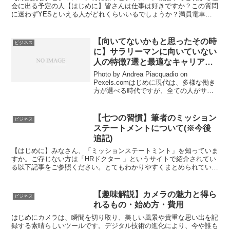
会に出る予定の人【はじめに】皆さんは仕事は好きですか？この質問
に迷わずYESといえる人がどれくらいいるでしょうか？満員電車で
の通勤ノルマ新しいテクノロジーへの対応の必要性パワハラ...
【向いてないかもと思ったその時
ビジネス
に】サラリーマンに向いていない
人の特徴7選と最適なキャリアパ
ス
Photo by Andrea Piacquadio on
Pexels.comはじめに現代は、多様な働き
方が選べる時代ですが、全ての人がサラ
リーマンとしての働き方にフィットして
いるわけではありません。自己分析を通
じて、自分に合ったキャリア...
【七つの習慣】筆者のミッション
ビジネス
ステートメントについて(※今後
追記)
【はじめに】みなさん、「ミッションステートミント」を知っていま
すか。ご存じない方は「HRドクター 」というサイトで紹介されてい
る以下記事をご参照ください。とてもわかりやすくまとめられていま
す！私自身、人生の辛い時に「七つの習慣」を読み込むこ...
【趣味解説】カメラの魅力と得ら
ビジネス
れるもの・始め方・費用
はじめにカメラは、瞬間を切り取り、美しい風景や貴重な思い出を記
録する素晴らしいツールです。デジタル技術の進化により、今や誰も