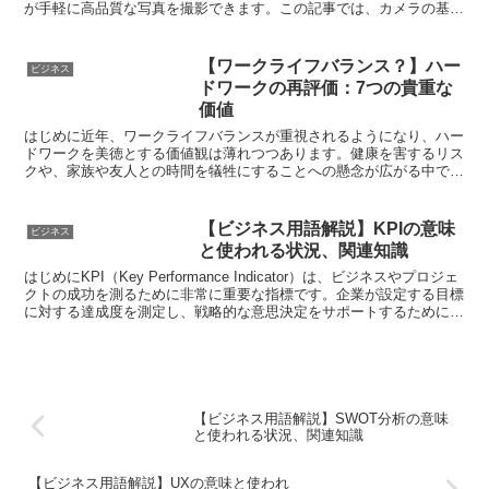
が手軽に高品質な写真を撮影できます。この記事では、カメラの基本
的な知識から、その魅力、始め方、初期費用に至るまでを詳...
【ワークライフバランス？】ハー
ビジネス
ドワークの再評価：7つの貴重な
価値
はじめに近年、ワークライフバランスが重視されるようになり、ハー
ドワークを美徳とする価値観は薄れつつあります。健康を害するリス
クや、家族や友人との時間を犠牲にすることへの懸念が広がる中で、
「無理をせずに働く」ことが推奨されるようになりました。...
【ビジネス用語解説】KPIの意味
ビジネス
と使われる状況、関連知識
はじめにKPI（Key Performance Indicator）は、ビジネスやプロジェ
クトの成功を測るために非常に重要な指標です。企業が設定する目標
に対する達成度を測定し、戦略的な意思決定をサポートするために使
われます。本記事では、KP...
【ビジネス用語解説】SWOT分析の意味
と使われる状況、関連知識
【ビジネス用語解説】UXの意味と使われ