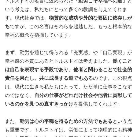
トルストイの名言に込められた
「勤労こそ幸福への道」
と
いう考えは、私たちにとって多くの教訓を与えてくれま
す。現代社会では、
物質的な成功や外的な要因に依存しが
ち
ですが、この名言はそれらを超越した、もっと根本的な
幸福の概念を指摘しています。
まず、勤労を通じて得られる「充実感」や「自己実現」が
幸福感の本質にあるとトルストイは考えました。
働くこと
は自己を表現する手段であり、他者と関わることで社会的
責任を果たし、共に成長する道でもある
のです。この視点
は、現代に生きる私たちにとって、ただ単に仕事をこなす
のではなく、
自分の仕事がどれだけ社会や他者に貢献して
いるのかを見つめ直すきっかけ
を提供してくれます。
また、
勤労は心の平穏を得るための方法でもある
という点
も重要です。トルストイは、労働によって物理的にも精神