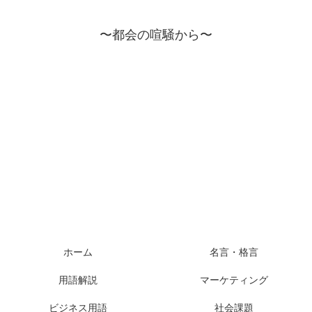
〜都会の喧騒から〜
ホーム
名言・格言
用語解説
マーケティング
ビジネス用語
社会課題