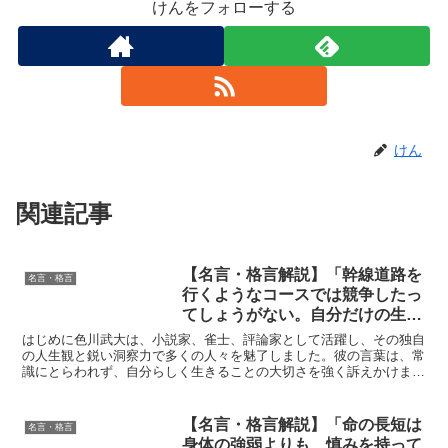
けんをフォローする
けん
関連記事
【名言・格言解説】「幹線道路を
名言・格言
行くようなコースでは競争したっ
てしょうがない。自分だけの生き
方を作らないとしょうがないだろ
はじめに色川武大は、小説家、雀士、評論家として活躍し、その独自
う。」by 色川武大の深い意味と
の人生観と鋭い洞察力で多くの人々を魅了しました。彼の言葉は、常
識にとらわれず、自分らしく生きることの大切さを強く訴えかけま
得られる教訓
す。「幹線道路を行くようなコースでは競争したってしょうが...
【名言・格言解説】「命の長短は
名言・格言
身体の強弱よりも、慎みを持って