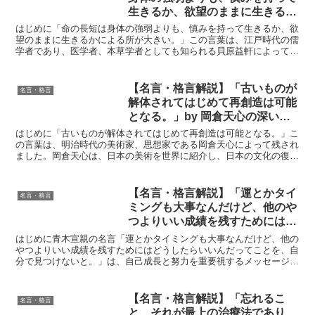
生きるか、欲望のままに生きるか
による所が大きい。」by 貝原 益
はじめに「命の長短は身体の強弱よりも、慎みを持って生きるか、欲
軒の深い意味と得られる教訓
望のままに生きるかによる所が大きい。」この言葉は、江戸時代の儒
学者であり、医学者、本草学者としても知られる貝原益軒によって遺
されました。益軒は、その著書『養生訓』で、単に病気を治...
【名言・格言解説】「古いものが
名言・格言
解体されてはじめて再創造は可能
となる。」by 岡倉天心の深い意
味と得られる教訓
はじめに「古いものが解体されてはじめて再創造は可能となる。」こ
の言葉は、明治時代の美術家、思想家である岡倉天心によって残され
ました。岡倉天心は、日本の美術を世界に紹介し、日本の文化の復興
に尽力した人物として知られています。彼の言葉は、単に美...
【名言・格言解説】「運とかタイ
名言・格言
ミングも大事なんだけど、他のや
つよりいい成績を残すためにはど
うしたらいいんだってことを、自
はじめに青木宣親の名言「運とかタイミングも大事なんだけど、他の
分で見つけないと。」by 青木宣
やつよりいい成績を残すためにはどうしたらいいんだってことを、自
分で見つけないと。」は、自己成長と努力を重要視するメッセージを
親の深い意味と得られる教訓
込めています。青木選手はプロ野球選手として数々の困難を...
【名言・格言解説】「忘れるこ
名言・格言
と、それが最上の治療法であり、