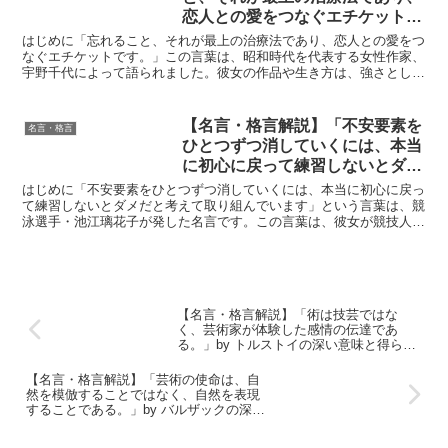
恋人との愛をつなぐエチケットで
す。」 by 宇野千代の深い意味と
はじめに「忘れること、それが最上の治療法であり、恋人との愛をつ
得られる教訓
なぐエチケットです。」この言葉は、昭和時代を代表する女性作家、
宇野千代によって語られました。彼女の作品や生き方は、強さとしな
やかさを併せ持ち、多くの女性や恋愛観に影響を与えてきま...
【名言・格言解説】「不安要素を
名言・格言
ひとつずつ消していくには、本当
に初心に戻って練習しないとダメ
だと考えて取り組んでいます」by
はじめに「不安要素をひとつずつ消していくには、本当に初心に戻っ
池江璃花子の深い意味と得られる
て練習しないとダメだと考えて取り組んでいます」という言葉は、競
泳選手・池江璃花子が発した名言です。この言葉は、彼女が競技人生
教訓
の中で直面した困難や挑戦にどのように向き合ったかを象徴...
【名言・格言解説】「術は技芸ではな
く、芸術家が体験した感情の伝達であ
る。」by トルストイの深い意味と得られ
る教訓
【名言・格言解説】「芸術の使命は、自
然を模倣することではなく、自然を表現
することである。」by バルザックの深い
意味と得られる教訓