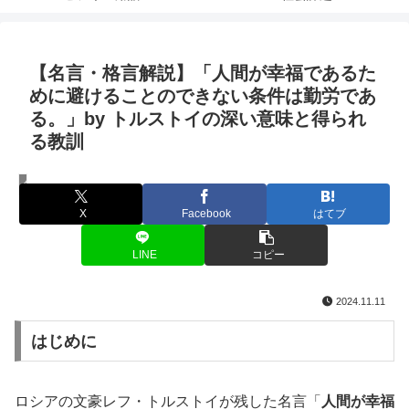
【名言・格言解説】「人間が幸福であるた
めに避けることのできない条件は勤労であ
る。」by トルストイの深い意味と得られ
る教訓
名言・格言
X
Facebook
はてブ
LINE
コピー
2024.11.11
はじめに
ロシアの文豪レフ・トルストイが残した名言「
人間が幸福