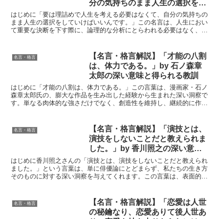
分の気持ちのまま人生の選択をし
ていけばいいんです。」by 鎌田
はじめに「要は理詰めで人生を考える必要はなくて、自分の気持ちの
實の深い意味と得られる教訓
まま人生の選択をしていけばいいんです。」この名言は、人生におい
て重要な決断を下す際に、論理的な分析にとらわれる必要はなく、む
しろ自分の感情や直感を大切にして、選択をしていくべきだ...
【名言・格言解説】「才能の八割
名言・格言
は、体力である。」by 石ノ森章
太郎の深い意味と得られる教訓
はじめに「才能の八割は、体力である。」この言葉は、漫画家・石ノ
森章太郎氏の、膨大な作品を生み出した経験から生まれた深い洞察で
す。単なる肉体的な強さだけでなく、創造性を維持し、継続的に作品
を生み出すための根底にある力を指しています。この言葉は...
【名言・格言解説】「演技とは、
名言・格言
演技をしないことだと教えられま
した。」by 香川照之の深い意味
と得られる教訓
はじめに香川照之さんの「演技とは、演技をしないことだと教えられ
ました。」という言葉は、単に俳優論にとどまらず、私たちの生き方
そのものに対する深い洞察を与えてくれます。この言葉は、表面的な
技巧や見せかけの感情ではなく、内面から湧き出る真実こそ...
【名言・格言解説】「恋愛は人世
名言・格言
の秘鑰なり、恋愛ありて後人世あ