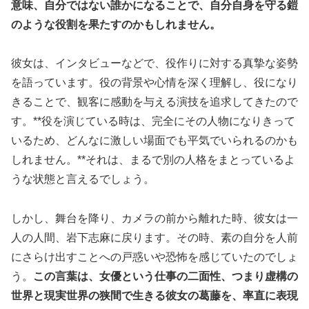
意味、自分ではない誰かになることで、自分自身を守る鎧
のような役割を果たすのかもしれません。
彼女は、インタビューなどで、役作りに対する真摯な姿勢
を語っています。役の背景や心情を深く理解し、役になり
きることで、観客に感動を与える演技を追求してきたので
す。**役を演じている時は、完全にその人物になりきって
いるため、どんなに激しい場面でも平気でいられるのかも
しれません。**それは、まるで別の人格をまとっているよ
うな状態と言えるでしょう。
しかし、舞台を降り、カメラの前から離れた時、彼女は一
人の人間、岩下志麻に戻ります。その時、素の自分を人前
にさらけ出すことへの戸惑いや恐怖を感じていたのでしょ
う。
この言葉は、女優という仕事の二面性、つまり虚構の
世界と現実世界の狭間で生きる彼女の葛藤を、率直に表現