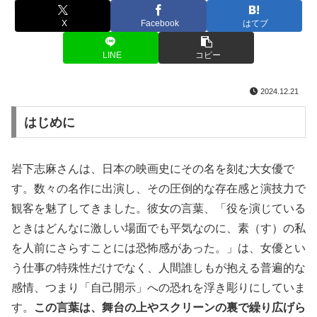
名言・格言
X
Facebook
はてブ
LINE
コピー
2024.12.21
はじめに
岩下志麻さんは、日本の映画史にその名を刻む大女優で
す。数々の名作に出演し、その圧倒的な存在感と演技力で
観客を魅了してきました。彼女の言葉、「役を演じている
ときはどんなに激しい場面でも平気なのに、素（す）の私
を人前にさらすことには恐怖感があった。」は、女優とい
う仕事の特殊性だけでなく、人間誰しもが抱える普遍的な
感情、つまり「自己開示」への恐れを浮き彫りにしていま
す。
この言葉は、舞台の上やスクリーンの裏で繰り広げら