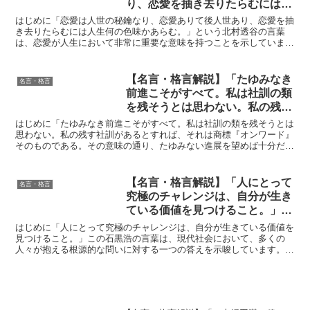
り、恋愛を抽き去りたらむには人
生何の色味かあらむ。」by 北村
はじめに「恋愛は人世の秘鑰なり、恋愛ありて後人世あり、恋愛を抽
透谷の深い意味と得られる教訓
き去りたらむには人生何の色味かあらむ。」という北村透谷の言葉
は、恋愛が人生において非常に重要な意味を持つことを示していま
す。明治時代の詩人であり思想家でもあった北村透谷は、恋愛を...
【名言・格言解説】「たゆみなき
名言・格言
前進こそがすべて。私は社訓の類
を残そうとは思わない。私の残す
社訓があるとすれば、それは商標
はじめに「たゆみなき前進こそがすべて。私は社訓の類を残そうとは
『オンワード』そのものである。
思わない。私の残す社訓があるとすれば、それは商標『オンワード』
そのものである。その意味の通り、たゆみない進展を望めば十分だ。
その意味の通り、たゆみない進展
前進することだけを守ってもらえばいい。」この言葉は、日...
を望めば十分だ。前進することだ
けを守ってもらえばいい。」by
【名言・格言解説】「人にとって
名言・格言
樫山 純三の深い意味と得られる
究極のチャレンジは、自分が生き
教訓
ている価値を見つけること。」by
石黒浩の深い意味と得られる教訓
はじめに「人にとって究極のチャレンジは、自分が生きている価値を
見つけること。」この石黒浩の言葉は、現代社会において、多くの
人々が抱える根源的な問いに対する一つの答えを示唆しています。
**「生きる価値」という抽象的な概念を、具体的な「チャレン...