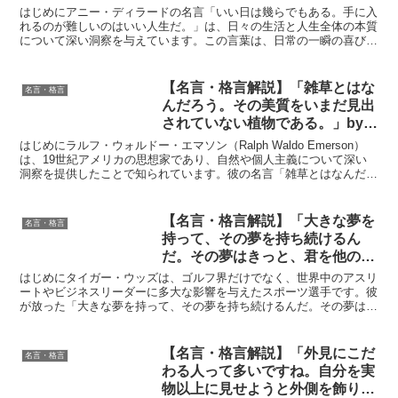
ー・ディラードの深い意味と得ら
はじめにアニー・ディラードの名言「いい日は幾らでもある。手に入
れる教訓
れるのが難しいのはいい人生だ。」は、日々の生活と人生全体の本質
について深い洞察を与えています。この言葉は、日常の一瞬の喜びや
幸せと、より大きな意味での「良い人生」との違いを強調し...
【名言・格言解説】「雑草とはな
名言・格言
んだろう。その美質をいまだ見出
されていない植物である。」by
エマソンの深い意味と得られる教
はじめにラルフ・ウォルドー・エマソン（Ralph Waldo Emerson）
訓
は、19世紀アメリカの思想家であり、自然や個人主義について深い
洞察を提供したことで知られています。彼の名言「雑草とはなんだろ
う。その美質をいまだ見出されていない植...
【名言・格言解説】「大きな夢を
名言・格言
持って、その夢を持ち続けるん
だ。その夢はきっと、君を他の人
とは違う、特別な存在にしてくれ
はじめにタイガー・ウッズは、ゴルフ界だけでなく、世界中のアスリ
る」by タイガー・ウッズの深い
ートやビジネスリーダーに多大な影響を与えたスポーツ選手です。彼
が放った「大きな夢を持って、その夢を持ち続けるんだ。その夢はき
意味と得られる教訓
っと、君を他の人とは違う、特別な存在にしてくれる」とい...
【名言・格言解説】「外見にこだ
名言・格言
わる人って多いですね。自分を実
物以上に見せようと外側を飾り立