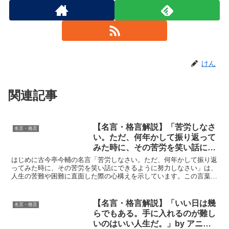
けん
関連記事
【名言・格言解説】「苦労しなさ
名言・格言
い。ただ、何年かして振り返って
みた時に、その苦労を笑い話にで
きるように努力しなさい」by 古
はじめに古今亭今輔の名言「苦労しなさい。ただ、何年かして振り返
今亭今輔の深い意味と得られる教
ってみた時に、その苦労を笑い話にできるように努力しなさい」は、
人生の苦難や困難に直面した際の心構えを示しています。この言葉
訓
は、多くの人々にとって大きな影響を与え、成長や成功を遂げ...
【名言・格言解説】「いい日は幾
名言・格言
らでもある。手に入れるのが難し
いのはいい人生だ。」by アニ