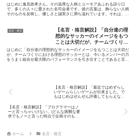
ててる人。外見を飾り立てる暇が
はじめに逸見政孝さん。その温厚な人柄とユーモアあふれる語り口
あれば、その時間に本を読んだ
で、多くの人々に愛された名司会者です。彼の言葉は、飾らない人柄
そのものを反映し、優しさと誠実さに満ち溢れています。それは、単
り、人と出会ったりしなさいと言
なる言葉の羅列ではなく、彼の人生経験から滲み出る、深い人...
いたいですね。出会いの数だけ自
分が大きくなる、磨かれる。」by
【名言・格言解説】「自分達の理
名言・格言
逸見政孝の深い意味と得られる教
想的なサッカーのイメージをもつ
訓
ことは大切だが、チームづくりに
おける理想のサッカーとは、今い
はじめに「自分達の理想的なサッカーのイメージをもつことは大切だ
るメンバーの力をうまく組合せ最
が、チームづくりにおける理想のサッカーとは、今いるメンバーの力
をうまく組合せ最大限のパフォーマンスを引き出すことであると言え
大限のパフォーマンスを引き出す
るかもしれない。」この言葉は、日本サッカー界を代表する...
ことであると言えるかもしれな
い。」by 岡田 武史の深い意味と
得られる教訓
【名言・格言解説】「最近ではめずらし
いゲームらしいゲームが出来ました。で
もはじめはぜんぜん評価してもらえなか
ったんです。」by 岩田聡の深い意味と得
られる教訓
【名言・格言解説】「プログラマーはノ
ーと言っちゃいけない。(どんな困難な要
求でもノーと言った時点で企画そのもの
が駄目になる)」by 岩田聡の深い意味と得
られる教訓
ホーム
名言・格言