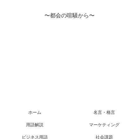
〜都会の喧騒から〜
ホーム
名言・格言
用語解説
マーケティング
ビジネス用語
社会課題