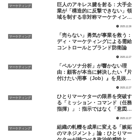
巨人のアキレス腱を射る：大手企
マーケティング
業が「構造的に反撃できない」領
域を制する非対称マーケティング
戦略
2025.12.28
「売らない」勇気が事業を救う：
マーケティング
ディ・マーケティングによる需給
コントロールとブランド防衛論
2025.12.27
「ペルソナ分析」が響かない理
マーケティング
由：顧客が本当に解決したい『片
付けたい用事（Job）』を見抜
く、構造的アプローチ
2025.12.27
ひとりマーケターの限界を突破す
マーケティング
る「ミッション・コマンド（任務
指揮）」：指示ではなく「意図」
で組織を動かす本質的リーダーシ
2025.12.27
ップ
組織の軋轢を成果に変える「嫉妬
マーケティング
のマネジメント」論：ひとりマー
ケターが持つべき政治的感性と構