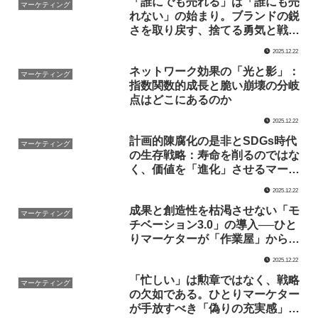
「誰にでも売れる」は「誰にも売
マーケティング
れない」の始まり。ブランドの鋭
さを取り戻す、捨てる勇気と戦略
的フォーカス
2025.12.22
ネットワーク効果の「光と影」：
マーケティング
指数関数的成長と脆い崩壊の分岐
点はどこにあるのか
2025.12.22
計画的陳腐化の是非とSDGs時代
マーケティング
の生存戦略：寿命を削るのではな
く、価値を「進化」させるマーケ
ティングへ
2025.12.22
成果と創造性を枯渇させない「モ
マーケティング
チベーション3.0」の導入──ひと
りマーケターが「作業屋」から脱
却するための構造改革
2025.12.22
「忙しい」は勲章ではなく、戦略
マーケティング
の欠如である。ひとりマーケター
が手放すべき「偽りの充実感」と