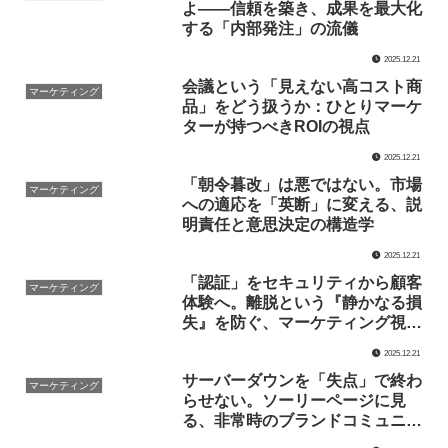
よ——信頼を築き、成果を最大化
する「内部発注」の流儀
2025.12.21
会議という「見えない高コスト商
マーケティング
品」をどう扱うか：ひとりマーケ
ターが持つべきROIの視点
2025.12.21
「朝令暮改」は悪ではない。市場
マーケティング
への適応を「英断」に変える、説
明責任と意思決定の構造学
2025.12.21
「認証」をセキュリティから顧客
マーケティング
体験へ。離脱という『静かなる損
失』を防ぐ、マーケティング視点
の認証基盤論
2025.12.21
サーバーダウンを「失点」で終わ
マーケティング
らせない。ソーリーページに見
る、非常時のブランドコミュニケ
ーション論