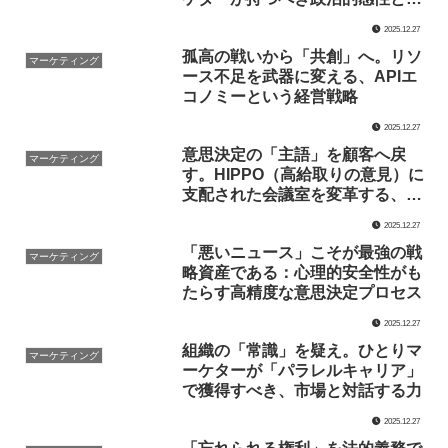
造的理解
2025.12.27
孤高の戦いから「共創」へ。リソ
マーケティング
ース不足を武器に変える、APIエ
コノミーという経営戦略
2025.12.27
意思決定の「主語」を顧客へ戻
マーケティング
す。HIPPO（高給取りの意見）に
支配された会議室を変革する、フ
ァクトベースの対話設計
2025.12.27
「悪いニュース」こそが最強の戦
マーケティング
略資産である：心理的安全性がも
たらす高精度な意思決定プロセス
2025.12.27
組織の「常識」を疑え。ひとりマ
マーケティング
ーケターが「パラレルキャリア」
で獲得すべき、市場と対話する力
2025.12.27