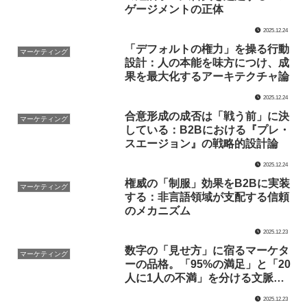
ゲージメントの正体
2025.12.24
「デフォルトの権力」を操る行動
マーケティング
設計：人の本能を味方につけ、成
果を最大化するアーキテクチャ論
2025.12.24
合意形成の成否は「戦う前」に決
マーケティング
している：B2Bにおける『プレ・
スエージョン』の戦略的設計論
2025.12.24
権威の「制服」効果をB2Bに実装
マーケティング
する：非言語領域が支配する信頼
のメカニズム
2025.12.23
数字の「見せ方」に宿るマーケタ
マーケティング
ーの品格。「95%の満足」と「20
人に1人の不満」を分ける文脈設
計の技術
2025.12.23