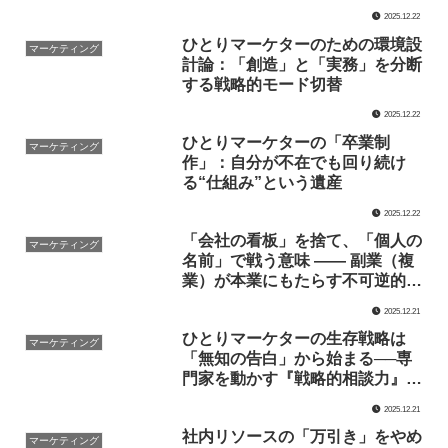
本質的なマネジメント
2025.12.22
ひとりマーケターのための環境設
マーケティング
計論：「創造」と「実務」を分断
する戦略的モード切替
2025.12.22
ひとりマーケターの「卒業制
マーケティング
作」：自分が不在でも回り続け
る“仕組み”という遺産
2025.12.22
「会社の看板」を捨て、「個人の
マーケティング
名前」で戦う意味 —— 副業（複
業）が本業にもたらす不可逆的な
マーケティング視座の転換
2025.12.21
ひとりマーケターの生存戦略は
マーケティング
「無知の告白」から始まる──専
門家を動かす『戦略的相談力』と
いう技術
2025.12.21
社内リソースの「万引き」をやめ
マーケティング