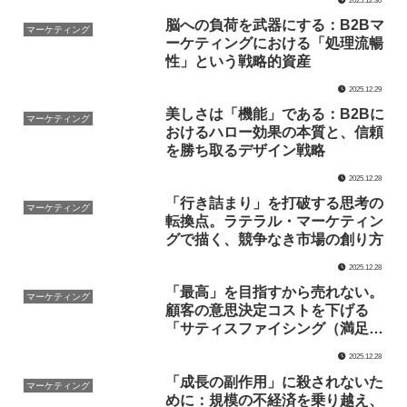
脳への負荷を武器にする：B2Bマ
マーケティング
ーケティングにおける「処理流暢
性」という戦略的資産
2025.12.29
美しさは「機能」である：B2Bに
マーケティング
おけるハロー効果の本質と、信頼
を勝ち取るデザイン戦略
2025.12.28
「行き詰まり」を打破する思考の
マーケティング
転換点。ラテラル・マーケティン
グで描く、競争なき市場の創り方
2025.12.28
「最高」を目指すから売れない。
マーケティング
顧客の意思決定コストを下げる
「サティスファイシング（満足
化）」の戦略論
2025.12.28
「成長の副作用」に殺されないた
マーケティング
めに：規模の不経済を乗り越え、