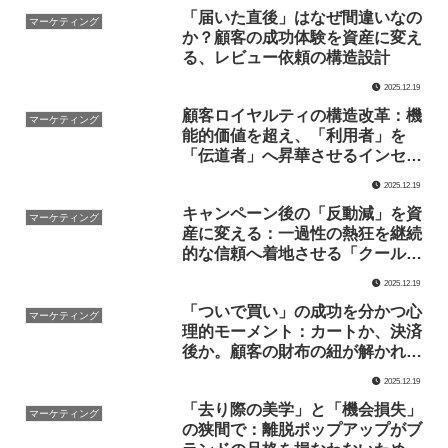
「届いた直後」はなぜ間違いなの
マーケティング
か？顧客の成功体験を資産に変え
る、レビュー依頼の構造設計
2025.12.19
顧客ロイヤルティの構造改革：機
マーケティング
能的価値を超え、「利用者」を
「伝道者」へ昇華させるインセン
ティブ設計
2025.12.19
キャンペーン後の「反動減」を資
マーケティング
産に変える：一過性の熱狂を継続
的な信頼へ着地させる「クールダ
ウン」の設計論
2025.12.19
「ついで買い」の成功を分かつ心
マーケティング
理的モーメント：カートか、決済
後か。顧客の財布の紐が解かれる
瞬間の人間的解釈
2025.12.19
「去り際の美学」と「機会損失」
マーケティング
の狭間で：離脱ポップアップがブ