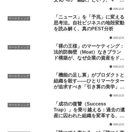
ターの真の職能
2025.12.22
「ニュース」を「予兆」に変える
マーケティング
思考法。自社ビジネスの地殻変動
を読み解く、真のPEST分析
2025.12.22
「裸の王様」のマーケティング：
マーケティング
法的防御壁（Moat）なきブラン
ド構築が、なぜ企業の資産をドブ
に捨てるのか
2025.12.22
「機能の足し算」がプロダクトと
マーケティング
組織を殺す——ひとりマーケター
が追求すべき「引き算の美学」と
戦略的本質
2025.12.22
「成功の復讐（Success
マーケティング
Trap）」を乗り越える：過去の遺
産に囚われた組織を変革する、ひ
とりマーケターのための構造的ア
2025.12.22
プローチ