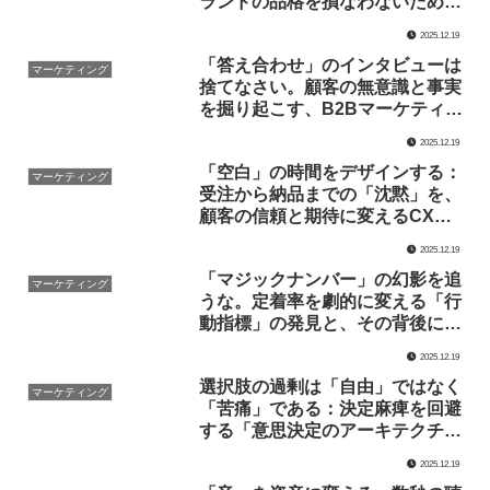
ランドの品格を損なわないための
設計論
2025.12.19
「答え合わせ」のインタビューは
マーケティング
捨てなさい。顧客の無意識と事実
を掘り起こす、B2Bマーケティン
グの聴く技術
2025.12.19
「空白」の時間をデザインする：
マーケティング
受注から納品までの「沈黙」を、
顧客の信頼と期待に変えるCX設
計
2025.12.19
「マジックナンバー」の幻影を追
マーケティング
うな。定着率を劇的に変える「行
動指標」の発見と、その背後にあ
る構造的真実
2025.12.19
選択肢の過剰は「自由」ではなく
マーケティング
「苦痛」である：決定麻痺を回避
する「意思決定のアーキテクチ
ャ」設計論
2025.12.19