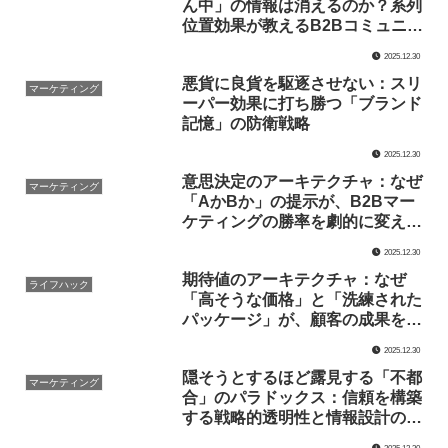
ん中」の情報は消えるのか？系列
位置効果が教えるB2Bコミュニケ
ーションの要諦
2025.12.30
悪貨に良貨を駆逐させない：スリ
マーケティング
ーパー効果に打ち勝つ「ブランド
記憶」の防衛戦略
2025.12.30
意思決定のアーキテクチャ：なぜ
マーケティング
「AかBか」の提示が、B2Bマー
ケティングの勝率を劇的に変える
のか
2025.12.30
期待値のアーキテクチャ：なぜ
ライフハック
「高そうな価格」と「洗練された
パッケージ」が、顧客の成果を物
理的に変えるのか
2025.12.30
隠そうとするほど露見する「不都
マーケティング
合」のパラドックス：信頼を構築
する戦略的透明性と情報設計の力
学
2025.12.30