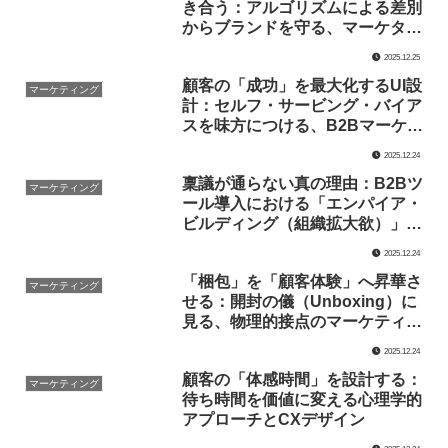
き合う：アルゴリズムによる差別
からブランドを守る、マーケター
の倫理的責任と戦略眼
2025.12.25
顧客の「成功」を最大化するUI設
マーケティング
計：セルフ・サービング・バイア
スを味方につける、B2Bマーケテ
ィングの顧客体験論
2025.12.24
稟議が通らない真の理由：B2Bツ
マーケティング
ール導入における「エンパイア・
ビルディング（組織拡大欲）」の
効用と政治的正当性
2025.12.24
「梱包」を「顧客体験」へ昇華さ
マーケティング
せる：開封の儀（Unboxing）に
見る、物理的接点のマーケティン
グ戦略
2025.12.24
顧客の「体感時間」を設計する：
マーケティング
待ち時間を価値に変える心理学的
アプローチとCXデザイン