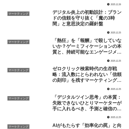
なるべきなのか
2025.12.26
デジタル炎上の初動設計：ブラン
マーケティング
ドの信頼を守り抜く「魔の3時
間」と意思決定の羅針盤
2025.12.25
「熱狂」を「報酬」で殺していな
マーケティング
いか？ゲーミフィケーションの本
質と、持続可能なエンゲージメン
トの設計論
2025.12.25
ゼロクリック検索時代の生存戦
マーケティング
略：流入数にとらわれない「信頼
の刻印」を残すマーケティングの
本質
2025.12.25
「デジタルツイン思考」の本質：
マーケティング
失敗できないひとりマーケターが
手に入れるべき、予測と確信の技
術
2025.12.25
AIがもたらす「効率化の罠」と向
マーケティング