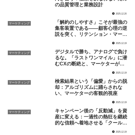
の品質管理と業務設計
2025.12.20
「解約のしやすさ」こそが最強の
マーケティング
集客装置である——顧客心理の逆
説を突く、リテンション・マーケ
ティングの本質
2025.12.19
デジタルで勝ち、アナログで負け
マーケティング
るな。「ラストワンマイル」に潜
むCXの断絶と、マーケターが守
るべきブランドの本質
2025.12.19
検索結果という「偏愛」からの脱
マーケティング
却：アルゴリズムに踊らされな
い、マーケターの客観的視座
2025.12.19
キャンペーン後の「反動減」を資
マーケティング
産に変える：一過性の熱狂を継続
的な信頼へ着地させる「クールダ
ウン」の設計論
2025.12.19