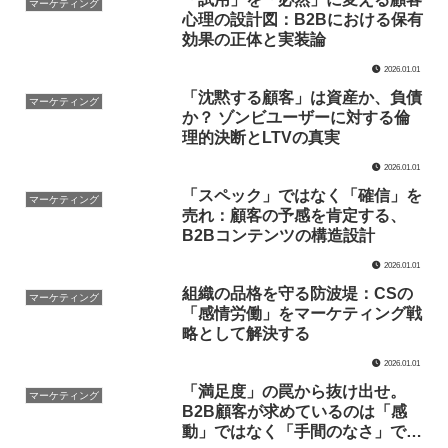
マーケティング
心理の設計図：B2Bにおける保有
効果の正体と実装論
2026.01.01
「沈黙する顧客」は資産か、負債
マーケティング
か？ ゾンビユーザーに対する倫
理的決断とLTVの真実
2026.01.01
「スペック」ではなく「確信」を
マーケティング
売れ：顧客の予感を肯定する、
B2Bコンテンツの構造設計
2026.01.01
組織の品格を守る防波堤：CSの
マーケティング
「感情労働」をマーケティング戦
略として解決する
2026.01.01
「満足度」の罠から抜け出せ。
マーケティング
B2B顧客が求めているのは「感
動」ではなく「手間のなさ」であ