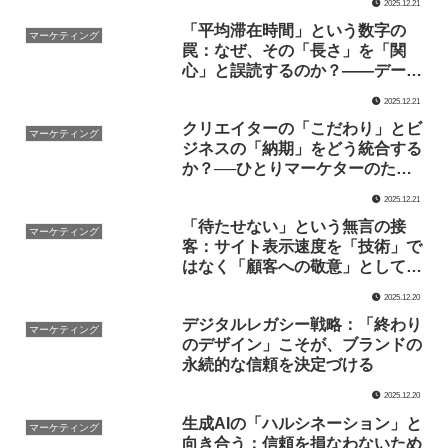
2025.12.21
「平均滞在時間」という数字の
マーケティング
罠：なぜ、その「長さ」を「関
心」と誤読するのか？——データ
と文脈を繋ぐ、ひとりマーケター
2025.12.21
の分析論
クリエイターの「こだわり」とビ
マーケティング
ジネスの「納期」をどう統合する
か？──ひとりマーケターのため
のプロジェクトマネジメント原論
2025.12.21
「待たせない」という無言の接
マーケティング
客：サイト表示速度を「技術」で
はなく「顧客への敬意」として再
定義する
2025.12.20
デジタルレガシー戦略：「終わり
マーケティング
のデザイン」こそが、ブランドの
永続的な信頼を決定づける
2025.12.20
生成AIの「ハルシネーション」と
マーケティング
向き合う：信頼を損なわないため