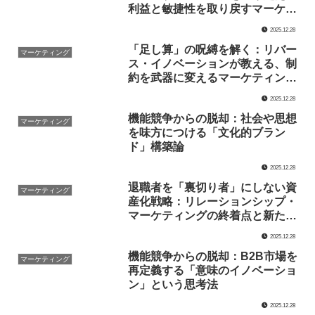
利益と敏捷性を取り戻すマーケテ
ィング構造論
2025.12.28
「足し算」の呪縛を解く：リバー
マーケティング
ス・イノベーションが教える、制
約を武器に変えるマーケティング
思考
2025.12.28
機能競争からの脱却：社会や思想
マーケティング
を味方につける「文化的ブラン
ド」構築論
2025.12.28
退職者を「裏切り者」にしない資
マーケティング
産化戦略：リレーションシップ・
マーケティングの終着点と新たな
始まり
2025.12.28
機能競争からの脱却：B2B市場を
マーケティング
再定義する「意味のイノベーショ
ン」という思考法
2025.12.28