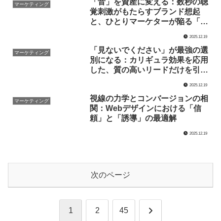
「音」を資産に変える：数秒の聴
マーケティング
覚刺激がもたらすブランド想起
と、ひとりマーケターが陥る「装
飾」の罠
2025.12.19
「見ないでください」が最強の選
マーケティング
別になる：カリギュラ効果を応用
した、質の高いリードだけを引き
寄せる「拒絶」のマーケティング
2025.12.19
論
視線の力学とコンバージョンの相
マーケティング
関：Webデザインにおける「信
頼」と「誘導」の最適解
2025.12.19
次のページ
次
1
2
45