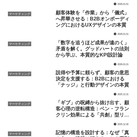
る
2026.01.01
顧客体験を「作業」から「儀式」
マーケティング
へ昇華させる：B2Bオンボーディ
ングにおけるUXデザインの本質
2026.01.01
「数字を追うほど成果が遠のく」
マーケティング
矛盾を解く。グッドハートの法則
から学ぶ、本質的なKPI設計論
2026.01.01
説得や予算に頼らず、顧客の意思
マーケティング
決定を支援する：B2Bにおける
「ナッジ」と行動デザインの本質
2025.12.31
「ギブ」の呪縛から抜け出す、顧
マーケティング
客心理の逆転構造：ベン・フラン
クリン効果による「共創」型リレ
ーションシップの構築
2025.12.30
記憶の構造を設計する：なぜ「真
マーケティング