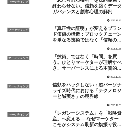
「忘れられる権利」を法的義務で
マーケティング
終わらせない。信頼を築くデータ
ガバナンスと顧客心理の解剖
2025.12.26
「真正性の証明」が変えるブラン
マーケティング
ド価値の構造：ブロックチェーン
を単なる技術ではなく「信頼のマ
ーケティング戦略」として捉える
2025.12.26
「技術」ではなく「時間」を買
マーケティング
う。ひとりマーケターが理解すべ
き、サーバーレスによる本質的な
スピード戦略
2025.12.26
信頼をハックしない：超パーソナ
マーケティング
ライズ時代における「テクノロジ
ーと誠実さ」の境界線
2025.12.26
「レガシーシステム」を「戦略資
マーケティング
産」へ変える──なぜマーケター
こそがシステム刷新の旗振り役に