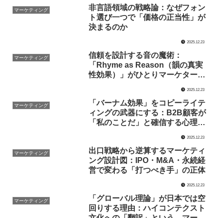
非言語領域の戦略論：なぜフォン
マーケティング
ト選び一つで「価格の正当性」が
決まるのか
2025.12.23
信頼を設計する音の魔術：
マーケティング
「Rhyme as Reason（韻の真実
性効果）」がひとりマーケターの
最強の武器になる理由
2025.12.23
「バーナム効果」をコピーライテ
マーケティング
ィングの武器にする：B2B顧客が
「私のことだ」と確信する心理構
造と実践論
2025.12.23
出口戦略から逆算するマーケティ
マーケティング
ング設計図：IPO・M&A・永続経
営で変わる「打つべき手」の正体
2025.12.23
「グローバル理論」が日本では空
マーケティング
回りする理由：ハイコンテクスト
文化への「翻訳」という、マーケ