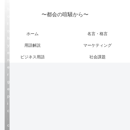
P
h
〜都会の喧騒から〜
o
t
o
ホーム
名言・格言
b
y
用語解説
マーケティング
e
ビジネス用語
社会課題
n
e
r
g
e
p
i
c
.
c