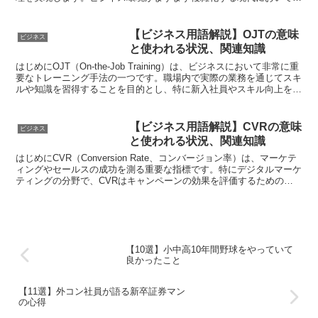
ERPシステムは企業の競...
【ビジネス用語解説】OJTの意味
ビジネス
と使われる状況、関連知識
はじめにOJT（On-the-Job Training）は、ビジネスにおいて非常に重
要なトレーニング手法の一つです。職場内で実際の業務を通じてスキ
ルや知識を習得することを目的とし、特に新入社員やスキル向上を図
りたい従業員にとって欠かせないプ...
【ビジネス用語解説】CVRの意味
ビジネス
と使われる状況、関連知識
はじめにCVR（Conversion Rate、コンバージョン率）は、マーケテ
ィングやセールスの成功を測る重要な指標です。特にデジタルマーケ
ティングの分野で、CVRはキャンペーンの効果を評価するための基
準となります。本記事では、CVRの基本...
【10選】小中高10年間野球をやっていて
良かったこと
【11選】外コン社員が語る新卒証券マン
の心得