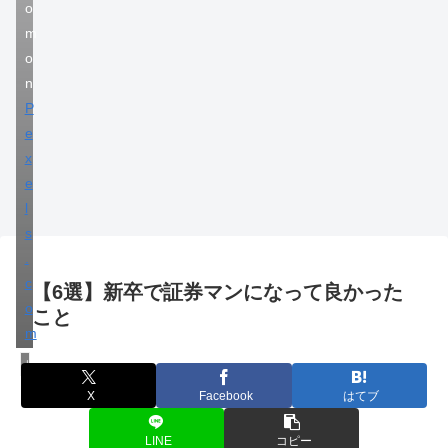
o
m
o
n
P
e
x
e
l
s
.
c
【6選】新卒で証券マンになって良かった
o
こと
m
ビジネス
X
Facebook
はてブ
LINE
コピー