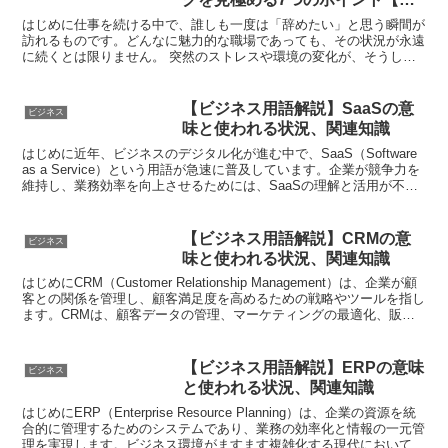
んな時に】
はじめに仕事を続ける中で、誰しも一度は「辞めたい」と思う瞬間が
訪れるものです。どんなに魅力的な職場であっても、その状況が永遠
に続くとは限りません。 突然のストレスや環境の変化が、そうした
感情を呼び起こすこともあります。しかし、感情だけで判断...
【ビジネス用語解説】SaaSの意
ビジネス
味と使われる状況、関連知識
はじめに近年、ビジネスのデジタル化が進む中で、SaaS（Software
as a Service）という用語が急速に普及しています。企業が競争力を
維持し、業務効率を向上させるためには、SaaSの理解と活用が不可
欠です。本記事では、SaaS...
【ビジネス用語解説】CRMの意
ビジネス
味と使われる状況、関連知識
はじめにCRM（Customer Relationship Management）は、企業が顧
客との関係を管理し、顧客満足度を高めるための戦略やツールを指し
ます。CRMは、顧客データの管理、マーケティングの最適化、販売
促進など、多岐にわたる...
【ビジネス用語解説】ERPの意味
ビジネス
と使われる状況、関連知識
はじめにERP（Enterprise Resource Planning）は、企業の資源を統
合的に管理するためのシステムであり、業務の効率化と情報の一元管
理を実現します。ビジネス環境がますます複雑化する現代において、