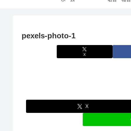
pexels-photo-1
X
X