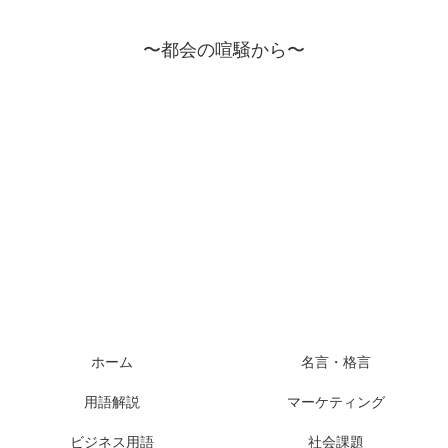
〜都会の喧騒から〜
ホーム
名言・格言
用語解説
マーケティング
ビジネス用語
社会課題