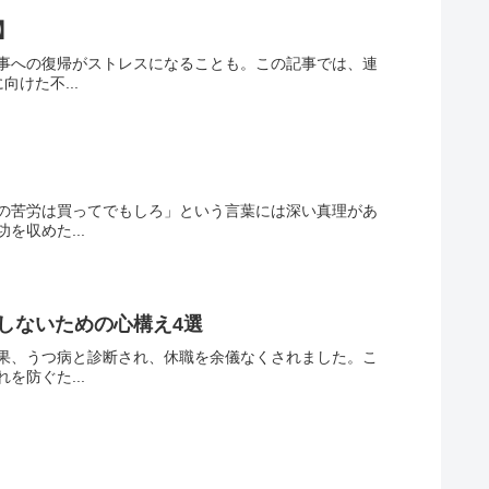
】
事への復帰がストレスになることも。この記事では、連
けた不...
の苦労は買ってでもしろ」という言葉には深い真理があ
収めた...
しないための心構え4選
果、うつ病と診断され、休職を余儀なくされました。こ
防ぐた...