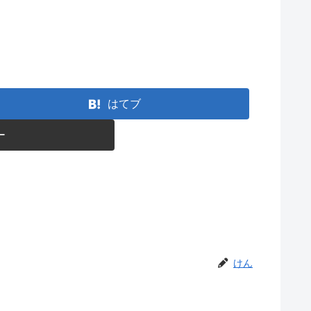
はてブ
ー
けん