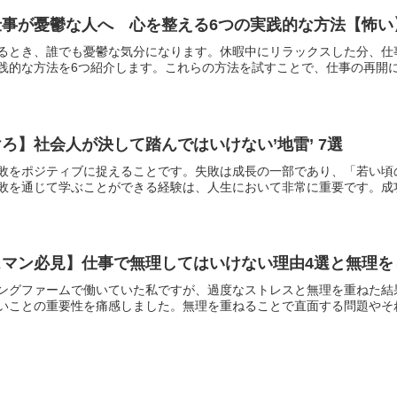
仕事が憂鬱な人へ 心を整える6つの実践的な方法【怖い
るとき、誰でも憂鬱な気分になります。休暇中にリラックスした分、仕
践的な方法を6つ紹介します。これらの方法を試すことで、仕事の再開に向
ろ】社会人が決して踏んではいけない’地雷’ 7選
敗をポジティブに捉えることです。失敗は成長の一部であり、「若い頃
敗を通じて学ぶことができる経験は、人生において非常に重要です。成功を
マン必見】仕事で無理してはいけない理由4選と無理を
ングファームで働いていた私ですが、過度なストレスと無理を重ねた結
いことの重要性を痛感しました。無理を重ねることで直面する問題やそれを