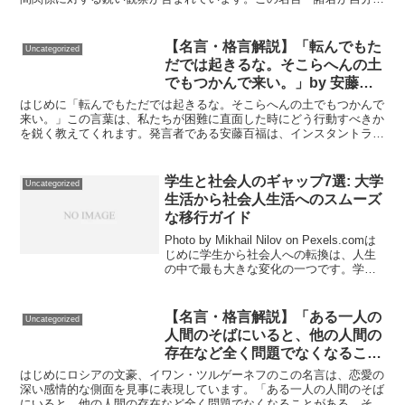
身に対して関心を持つのと同じように、他人が自分に関心を...
【名言・格言解説】「転んでもた
Uncategorized
だでは起きるな。そこらへんの土
でもつかんで来い。」by 安藤百
福の深い意味と得られる教訓
はじめに「転んでもただでは起きるな。そこらへんの土でもつかんで
来い。」この言葉は、私たちが困難に直面した時にどう行動すべきか
を鋭く教えてくれます。発言者である安藤百福は、インスタントラー
メンを発明したことで世界的に有名ですが、その生涯には苦...
学生と社会人のギャップ7選: 大学
Uncategorized
生活から社会人生活へのスムーズ
な移行ガイド
Photo by Mikhail Nilov on Pexels.comは
じめに学生から社会人への転換は、人生
の中で最も大きな変化の一つです。学生
時代には自由な時間が多く、生活が予測
しやすいのに対し、社会人になると責任
が増え、日々のルーチン...
【名言・格言解説】「ある一人の
Uncategorized
人間のそばにいると、他の人間の
存在など全く問題でなくなること
がある。それが恋というものであ
はじめにロシアの文豪、イワン・ツルゲーネフのこの名言は、恋愛の
る。」by ツルゲーネフの深い意
深い感情的な側面を見事に表現しています。「ある一人の人間のそば
にいると、他の人間の存在など全く問題でなくなることがある。それ