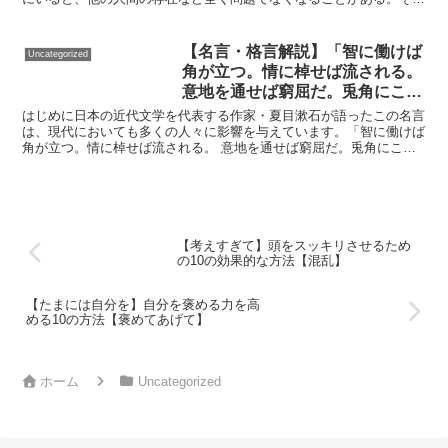
味と得られる教訓
が恋というものである」という言葉には、恋愛が持つ特別な...
【名言・格言解説】「智に働けば
Uncategorized
角が立つ。情に棹せば流される。
意地を通せば窮屈だ。兎角にこの
世は住みにくい。」by 夏目漱石
はじめに日本の近代文学を代表する作家・夏目漱石が語ったこの名言
の深い意味と得られる教訓
は、現代においても多くの人々に影響を与えています。「智に働けば
角が立つ。情に棹せば流される。 意地を通せば窮屈だ。兎角にこの
世は住みにくい。」という一節は、漱石の代表作『草枕』の...
【考えすぎて】頭をスッキリさせるため
の10の効果的な方法【混乱】
【たまには自分を】自分を褒める力を高
める10の方法【褒めてあげて】
ホーム
Uncategorized