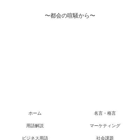
〜都会の喧騒から〜
ホーム
名言・格言
用語解説
マーケティング
ビジネス用語
社会課題