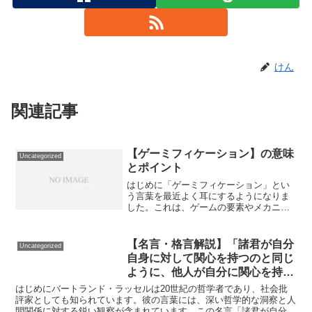
けん
関連記事
【ゲーミフィケーション】の意味
Uncategorized
とポイント
はじめに「ゲーミフィケーション」とい
う言葉を最近よく耳にするようになりま
した。これは、ゲームの要素やメカニズ
ムをゲーム以外の領域に取り入れ、ユー
ザーの関与を高める手法です。ビジネス
や教育など多様な分野で効果を発揮して
【名言・格言解説】「諸君が自分
Uncategorized
いるゲーミフィケーション...
自身に対して関心を持つのと同じ
ように、他人が自分に関心を持っ
ているとは期待するな。」 by ラ
はじめにバートランド・ラッセルは20世紀の哲学者であり、社会批
ッセルの深い意味と得られる教訓
評家としても知られています。彼の言葉には、深い哲学的な洞察と人
間関係に対する鋭い観察が含まれています。この名言「諸君が自分自