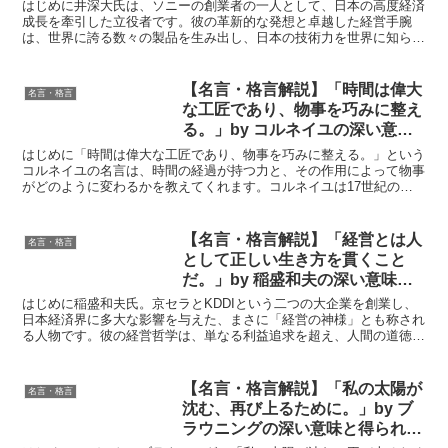
もっと重点をおき、むしろそれに
はじめに井深大氏は、ソニーの創業者の一人として、日本の高度経済
賭けるくらいの心がけが必要なの
成長を牽引した立役者です。彼の革新的な発想と卓越した経営手腕
は、世界に誇る数々の製品を生み出し、日本の技術力を世界に知らし
ではないでしょうか。」by 井深
めました。しかし、井深氏の功績はビジネスの世界に留まりま...
大の深い意味と得られる教訓
【名言・格言解説】「時間は偉大
名言・格言
な工匠であり、物事を巧みに整え
る。」by コルネイユの深い意味
と得られる教訓
はじめに「時間は偉大な工匠であり、物事を巧みに整える。」という
コルネイユの名言は、時間の経過が持つ力と、その作用によって物事
がどのように変わるかを教えてくれます。コルネイユは17世紀のフ
ランスで活躍した劇作家で、彼の作品や言葉には時間と経験...
【名言・格言解説】「経営とは人
名言・格言
として正しい生き方を貫くこと
だ。」by 稲盛和夫の深い意味と
得られる教訓
はじめに稲盛和夫氏。京セラとKDDIという二つの大企業を創業し、
日本経済界に多大な影響を与えた、まさに「経営の神様」とも称され
る人物です。彼の経営哲学は、単なる利益追求を超え、人間の道徳や
倫理、そして人生観に深く根ざしています。その言葉は、...
【名言・格言解説】「私の太陽が
名言・格言
沈む、再び上るために。」by ブ
ラウニングの深い意味と得られる