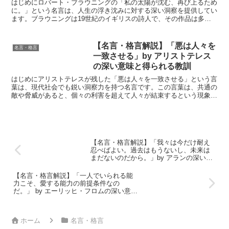
教訓
はじめにロバート・ブラウニングの「私の太陽が沈む、再び上るため
に。」という名言は、人生の浮き沈みに対する深い洞察を提供してい
ます。ブラウニングは19世紀のイギリスの詩人で、その作品は多く
の読者に希望と勇気を与えました。この言葉は、どんな困難...
【名言・格言解説】「悪は人々を
名言・格言
一致させる」by アリストテレス
の深い意味と得られる教訓
はじめにアリストテレスが残した「悪は人々を一致させる」という言
葉は、現代社会でも鋭い洞察力を持つ名言です。この言葉は、共通の
敵や脅威があると、個々の利害を超えて人々が結束するという現象を
指しています。アリストテレスの哲学は人間性を深く理解し...
【名言・格言解説】「我々は今だけ耐え
忍べばよい。過去はもうないし、未来は
まだないのだから。」by アランの深い意
味と得られる教訓
【名言・格言解説】「一人でいられる能
力こそ、愛する能力の前提条件なの
だ。」 by エーリッヒ・フロムの深い意味
と得られる教訓
ホーム
名言・格言