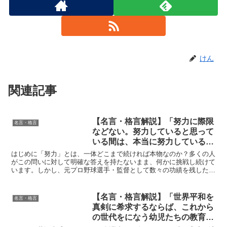
けん
関連記事
【名言・格言解説】「努力に際限
名言・格言
などない。努力していると思って
いる間は、本当に努力しているの
ではない。努力しているという意
はじめに「努力」とは、一体どこまで続ければ本物なのか？多くの人
識が消え、唯一心になって初めて
がこの問いに対して明確な答えを持たないまま、何かに挑戦し続けて
います。しかし、元プロ野球選手・監督として数々の功績を残した川
努力といえるのだ。」by 川上哲
上哲治は、努力の本質について非常に示唆に富んだ言葉を残...
治の深い意味と得られる教訓
【名言・格言解説】「世界平和を
名言・格言
真剣に希求するならば、これから
の世代をになう幼児たちの教育に