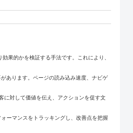
り効果的かを検証する手法です。これにより、
要があります。ページの読み込み速度、ナビゲ
客に対して価値を伝え、アクションを促す文
ジのパフォーマンスをトラッキングし、改善点を把握