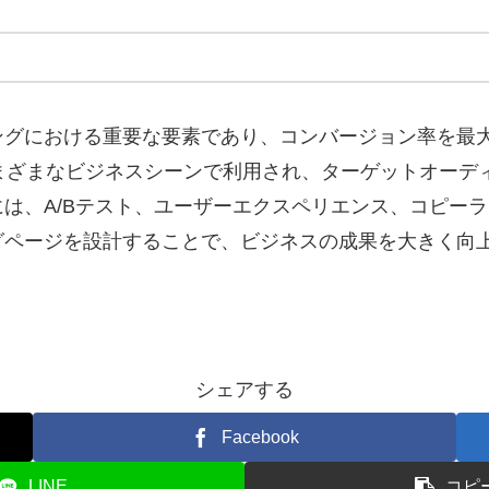
ングにおける重要な要素であり、コンバージョン率を最
まざまなビジネスシーンで利用され、ターゲットオーデ
は、A/Bテスト、ユーザーエクスペリエンス、コピー
グページを設計することで、ビジネスの成果を大きく向
シェアする
Facebook
LINE
コピ