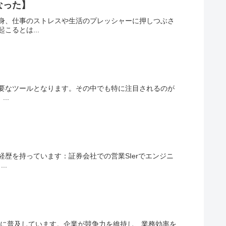
なった】
身、仕事のストレスや生活のプレッシャーに押しつぶさ
るとは...
要なツールとなります。その中でも特に注目されるのが
..
歴を持っています：証券会社での営業SIerでエンジニ
..
用語が急速に普及しています。企業が競争力を維持し、業務効率を