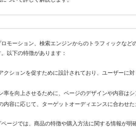
プロモーション、検索エンジンからのトラフィックなど
す。以下の特徴があります：
アクションを促すために設計されており、ユーザーに対
ン率を向上させるために、ページのデザインや内容はシ
の内容に応じて、ターゲットオーディエンスに合わせた
グページでは、商品の特徴や購入方法に関する情報が明