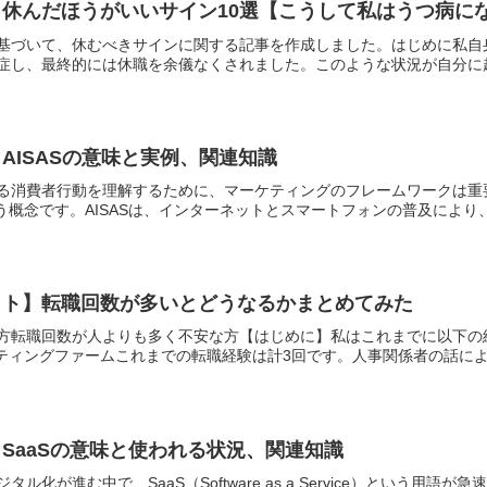
休んだほうがいいサイン10選【こうして私はうつ病に
基づいて、休むべきサインに関する記事を作成しました。はじめに私自
症し、最終的には休職を余儀なくされました。このような状況が自分に起こ
AISASの意味と実例、関連知識
る消費者行動を理解するために、マーケティングのフレームワークは重
う概念です。AISASは、インターネットとスマートフォンの普及により、.
ット】転職回数が多いとどうなるかまとめてみた
方転職回数が人よりも多く不安な方【はじめに】私はこれまでに以下の経
ルティングファームこれまでの転職経験は計3回です。人事関係者の話によ.
SaaSの意味と使われる状況、関連知識
ル化が進む中で、SaaS（Software as a Service）という