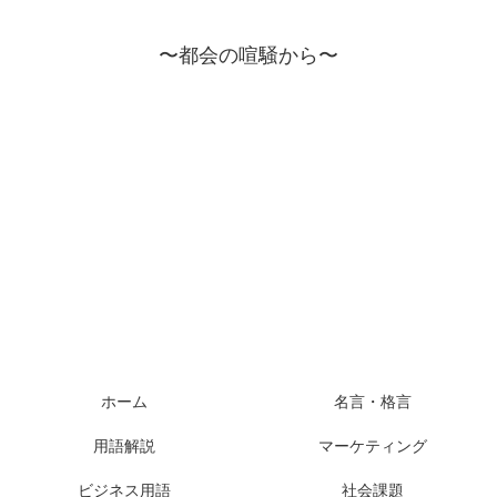
〜都会の喧騒から〜
ホーム
名言・格言
用語解説
マーケティング
ビジネス用語
社会課題