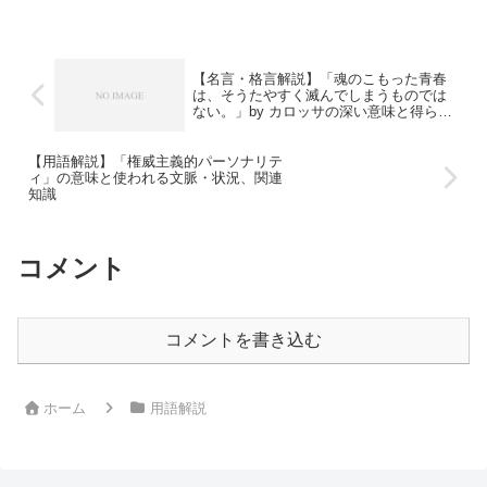
【名言・格言解説】「魂のこもった青春
は、そうたやすく滅んでしまうものでは
ない。」by カロッサの深い意味と得られ
る教訓
【用語解説】「権威主義的パーソナリテ
ィ」の意味と使われる文脈・状況、関連
知識
コメント
コメントを書き込む
ホーム
用語解説