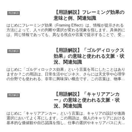
す。この用語は主に先住民族の文化や宗教的実践に関連して...
【用語解説】フレーミング効果の
用語解説
意味と例、関連知識
はじめにフレーミング効果（Framing Effect）は、情報が提示される
方法によって、人々の判断や選択が変わる現象を指します。具体的に
は、同じ情報であっても、異なる視点や言葉で提示することで、受け
取り方や行動が大きく変わることがあります...
【用語解説】「ゴルディロックス
用語解説
効果」の意味と使われる文脈・状
況、関連知識
はじめに「ゴルディロックス効果」という言葉を耳にしたことはあり
ますか？この用語は、日常生活やビジネス、さらには天文学や心理学
の分野でも使われる、非常に興味深い概念です。この言葉は、物事が
「ちょうど良い」状態にあることを指し、適切なバランスが...
【用語解説】「キャリアアンカ
用語解説
ー」の意味と使われる文脈・状
況、関連知識
はじめに「キャリアアンカー」という言葉は、キャリアの設計や進路
選択においてよく耳にします。この用語は、個人のキャリアにおける
基本的な価値観や自己認識を指し、仕事の選択やキャリアパスに大き
な影響を与える要素です。この記事では、キャリアアンカー...