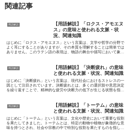
関連記事
【用語解説】「ロクス・アモエヌ
用語解説
ス」の意味と使われる文脈・状
況、関連知識
はじめに「ロクス・アモエヌス」という言葉は、文学や哲学の分野で
よく耳にすることがありますが、その本質を理解することは簡単では
ありません。このラテン語の表現は、物語の舞台や描写において象徴
的な役割を果たします。本記事では、「ロクス・アモエヌス...
【用語解説】「決断疲れ」の意味
用語解説
と使われる文脈・状況、関連知識
はじめに「決断疲れ」という言葉は、現代社会におけるストレスの一
因として注目されています。決断疲れとは、多くの選択肢や意思決定
を繰り返すことで、精神的な疲労や決断力の低下が生じる状態を指し
ます。現代の情報過多や選択肢の多様化により、私たちは日...
【用語解説】「トーテム」の意味
用語解説
と使われる文脈・状況、関連知識
はじめに「トーテム」という言葉は、文化や歴史において重要な役割
を果たしてきました。トーテムとは、特定の動物や植物が象徴的な意
味を持つとされ、社会や宗教の中で特別な役割を果たすものを指しま