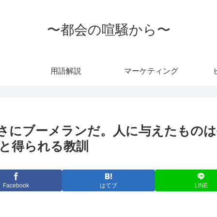
〜都会の喧騒から〜
用語解説
マーケティング
さにブーメランだ。人に与えたものは手
と得られる教訓
Facebook
はてブ
LINE