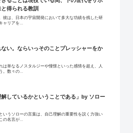
できることは現役でいる間、下の世代をサポ
味と得られる教訓
。彼は、日本の宇宙開発において多大な功績を残した研
リアを...
れない。ならいっそのことプレッシャーをか
れは単なるノスタルジーや憧憬といった感情を超え、人
数々の...
解しているかということである」by ソロー
というソローの言葉は、自己理解の重要性を説く力強い
名言が...