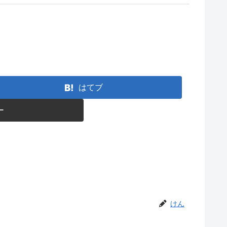
はてブ
ー
けん