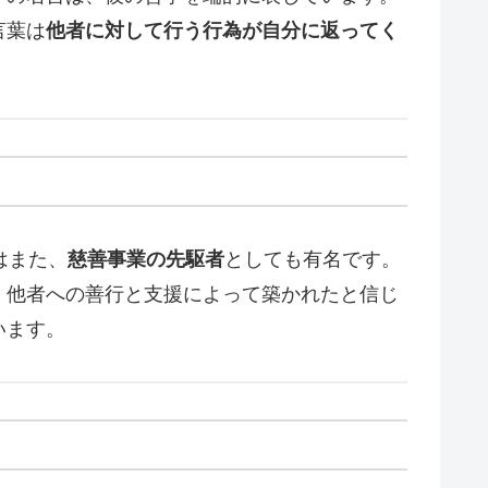
言葉は
他者に対して行う行為が自分に返ってく
はまた、
慈善事業の先駆者
としても有名です。
、他者への善行と支援によって築かれたと信じ
います。