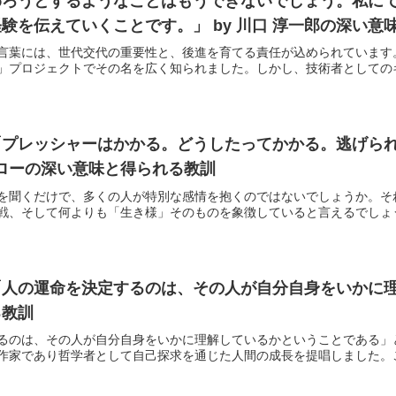
わろうとするようなことはもうできないでしょう。私に
験を伝えていくことです。」 by 川口 淳一郎の深い意
言葉には、世代交代の重要性と、後進を育てる責任が込められています
」プロジェクトでその名を広く知られました。しかし、技術者としてのキャ
「プレッシャーはかかる。どうしたってかかる。逃げら
チローの深い意味と得られる教訓
を聞くだけで、多くの人が特別な感情を抱くのではないでしょうか。そ
戦、そして何よりも「生き様」そのものを象徴していると言えるでしょう。
人の運命を決定するのは、その人が自分自身をいかに理
る教訓
るのは、その人が自分自身をいかに理解しているかということである」
作家であり哲学者として自己探求を通じた人間の成長を提唱しました。この