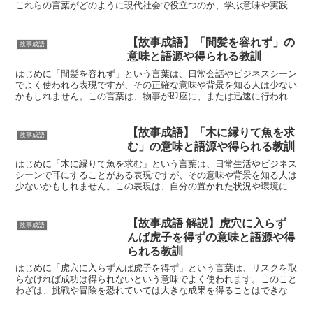
これらの言葉がどのように現代社会で役立つのか、学ぶ意味や実践方
法を知らない人も多いのではないでしょうか。 本記事では...
【故事成語】「間髪を容れず」の
故事成語
意味と語源や得られる教訓
はじめに「間髪を容れず」という言葉は、日常会話やビジネスシーン
でよく使われる表現ですが、その正確な意味や背景を知る人は少ない
かもしれません。この言葉は、物事が即座に、または迅速に行われる
ことを示す表現です。この記事では、「間髪を容れず」の意...
【故事成語】「木に縁りて魚を求
故事成語
む」の意味と語源や得られる教訓
はじめに「木に縁りて魚を求む」という言葉は、日常生活やビジネス
シーンで耳にすることがある表現ですが、その意味や背景を知る人は
少ないかもしれません。この表現は、自分の置かれた状況や環境に合
わない方法や期待をすることを意味します。この記事では、...
【故事成語 解説】虎穴に入らず
故事成語
んば虎子を得ずの意味と語源や得
られる教訓
はじめに「虎穴に入らずんば虎子を得ず」という言葉は、リスクを取
らなければ成功は得られないという意味でよく使われます。このこと
わざは、挑戦や冒険を恐れていては大きな成果を得ることはできない
というメッセージを伝えています。記事では、「虎穴に入ら...