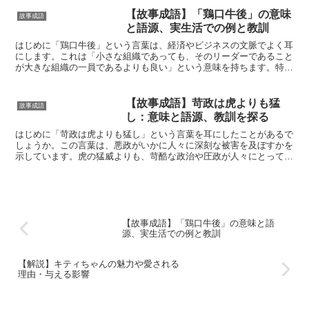
【故事成語】「鶏口牛後」の意味
故事成語
と語源、実生活での例と教訓
はじめに「鶏口牛後」という言葉は、経済やビジネスの文脈でよく耳
にします。これは「小さな組織であっても、そのリーダーであること
が大きな組織の一員であるよりも良い」という意味を持ちます。特
に、リーダーシップや選択の自由が重要な場面で、この言葉は...
【故事成語】苛政は虎よりも猛
故事成語
し：意味と語源、教訓を探る
はじめに「苛政は虎よりも猛し」という言葉を耳にしたことがあるで
しょうか。この言葉は、悪政がいかに人々に深刻な被害を及ぼすかを
示しています。虎の猛威よりも、苛酷な政治や圧政が人々にとってど
れほど恐ろしいものであるかを警告する言葉です。この記事...
【故事成語】「鶏口牛後」の意味と語
源、実生活での例と教訓
【解説】キティちゃんの魅力や愛される
理由・与える影響