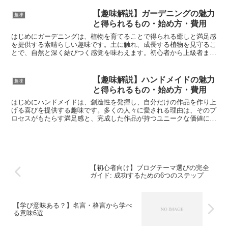
【趣味解説】ガーデニングの魅力
趣味
と得られるもの・始め方・費用
はじめにガーデニングは、植物を育てることで得られる癒しと満足感
を提供する素晴らしい趣味です。土に触れ、成長する植物を見守るこ
とで、自然と深く結びつく感覚を味わえます。初心者から上級者ま
で、どんなレベルの方でも楽しむことができ、日々の暮らしに...
【趣味解説】ハンドメイドの魅力
趣味
と得られるもの・始め方・費用
はじめにハンドメイドは、創造性を発揮し、自分だけの作品を作り上
げる喜びを提供する趣味です。多くの人々に愛される理由は、そのプ
ロセスがもたらす満足感と、完成した作品が持つユニークな価値にあ
ります。この記事では、ハンドメイドの基本的な魅力から、...
【初心者向け】ブログテーマ選びの完全
ガイド: 成功するための6つのステップ
【学び意味ある？】名言・格言から学べ
る意味6選