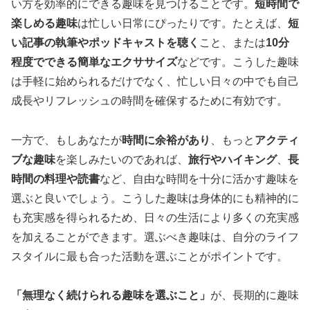
い方を効率的にできる趣味を見つけることです。
短時間で
楽しめる趣味
は忙しい日常にぴったりです。たとえば、
短
い記事の執筆やポッドキャストを聴く
こと、または
10分
程度でできる簡単なエクササイズ
などです。こうした趣味
は手軽に始められるだけでなく、忙しい日々の中でも自己
成長やリフレッシュの時間を確保するために有効です。
一方で、もしあなたが
時間に余裕があり
、もっと
アクティ
ブな趣味
を楽しみたいのであれば、
旅行やハイキング
、
長
時間の料理や読書
など、自由な時間を十分に活かす趣味を
選ぶと良いでしょう。こうした趣味は身体的にも精神的に
も充実感を得られるため、日々の生活により多くの充実感
を加えることができます。選ぶべき趣味は、自分のライフ
スタイルに最も合った活動を選ぶことがポイントです。
「無理なく続けられる趣味を選ぶこと」
が、長期的に趣味