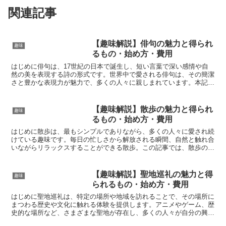
関連記事
【趣味解説】俳句の魅力と得られ
趣味
るもの・始め方・費用
はじめに俳句は、17世紀の日本で誕生し、短い言葉で深い感情や自
然の美を表現する詩の形式です。世界中で愛される俳句は、その簡潔
さと豊かな表現力が魅力で、多くの人々に親しまれています。本記事
では、俳句の基本的な魅力や楽しみ方、始め方、そして費用...
【趣味解説】散歩の魅力と得られ
趣味
るもの・始め方・費用
はじめに散歩は、最もシンプルでありながら、多くの人々に愛され続
けている趣味です。毎日の忙しさから解放される瞬間、自然と触れ合
いながらリラックスすることができる散歩。この記事では、散歩の基
本的な魅力と、それによって得られる様々な利益、そして始...
【趣味解説】聖地巡礼の魅力と得
趣味
られるもの・始め方・費用
はじめに聖地巡礼は、特定の場所や地域を訪れることで、その場所に
まつわる歴史や文化に触れる体験を提供します。アニメやゲーム、歴
史的な場所など、さまざまな聖地が存在し、多くの人々が自分の興味
に合わせて訪問しています。この記事では、聖地巡礼の基本...