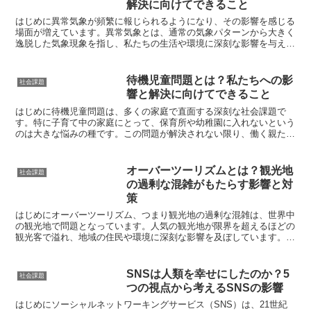
解決に向けてできること
はじめに異常気象が頻繁に報じられるようになり、その影響を感じる
場面が増えています。異常気象とは、通常の気象パターンから大きく
逸脱した気象現象を指し、私たちの生活や環境に深刻な影響を与えま
す。この記事では、異常気象の基本的な説明から、その背景...
待機児童問題とは？私たちへの影
社会課題
響と解決に向けてできること
はじめに待機児童問題は、多くの家庭で直面する深刻な社会課題で
す。特に子育て中の家庭にとって、保育所や幼稚園に入れないという
のは大きな悩みの種です。この問題が解決されない限り、働く親たち
は仕事と育児の両立に苦しむことになります。この記事では、...
オーバーツーリズムとは？観光地
社会課題
の過剰な混雑がもたらす影響と対
策
はじめにオーバーツーリズム、つまり観光地の過剰な混雑は、世界中
の観光地で問題となっています。人気の観光地が限界を超えるほどの
観光客で溢れ、地域の住民や環境に深刻な影響を及ぼしています。こ
の問題が私たちに与える影響や、その解決に向けた具体的な...
SNSは人類を幸せにしたのか？5
社会課題
つの視点から考えるSNSの影響
はじめにソーシャルネットワーキングサービス（SNS）は、21世紀