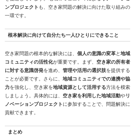
ンプロジェクト
も、空き家問題の解決に向けた取り組みの
一環です。
根本解決に向けて自分たち一人ひとりにできること
空き家問題の根本的な解決には、
個人の意識の変革
と
地域
コミュニティの活性化
が重要です。まず、
空き家の所有者
に対する意識啓発
を進め、
管理や活用の選択肢
を提供する
ことが必要です。さらに、
地域コミュニティでの連携や協
力
を強化し、空き家を
地域資源として活用する
方法を模索
しましょう。具体的には、
空き家を利用した地域活動
や
リ
ノベーションプロジェクト
に参加することで、問題解決に
貢献できます。
まとめ