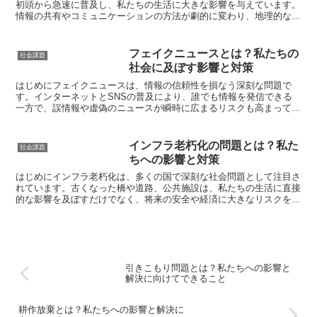
初頭から急速に普及し、私たちの生活に大きな影響を与えています。
情報の共有やコミュニケーションの方法が劇的に変わり、地理的な制
約を超えて人々を結びつける力を持っています。しかし、...
フェイクニュースとは？私たちの
社会課題
社会に及ぼす影響と対策
はじめにフェイクニュースは、情報の信頼性を損なう深刻な問題で
す。インターネットとSNSの普及により、誰でも情報を発信できる
一方で、誤情報や虚偽のニュースが瞬時に広まるリスクも高まってい
ます。特に若年層にとって、フェイクニュースの影響を正しく...
インフラ老朽化の問題とは？私た
社会課題
ちへの影響と対策
はじめにインフラ老朽化は、多くの国で深刻な社会問題として注目さ
れています。古くなった橋や道路、公共施設は、私たちの生活に直接
的な影響を及ぼすだけでなく、将来の安全や経済に大きなリスクをも
たらします。この記事では、インフラ老朽化の現状、背景、...
引きこもり問題とは？私たちへの影響と
解決に向けてできること
耕作放棄とは？私たちへの影響と解決に