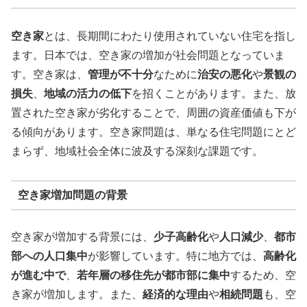
空き家
とは、長期間にわたり使用されていない住宅を指し
ます。日本では、空き家の増加が社会問題となっていま
す。空き家は、
管理が不十分
なために
治安の悪化
や
景観の
損失
、
地域の活力の低下
を招くことがあります。また、放
置された空き家が劣化することで、周囲の資産価値も下が
る傾向があります。空き家問題は、単なる住宅問題にとど
まらず、地域社会全体に波及する深刻な課題です。
空き家増加問題の背景
空き家が増加する背景には、
少子高齢化
や
人口減少
、
都市
部への人口集中
が影響しています。特に地方では、
高齢化
が進む中で
、
若年層の移住先が都市部に集中
するため、空
き家が増加します。また、
経済的な理由
や
相続問題
も、空