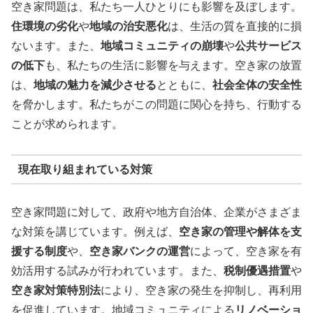
空き家問題は、私たち一人ひとりにも影響を及ぼします。
住環境の劣化
や
地域の治安悪化
は、生活の質を直接的に損
ないます。また、
地域コミュニティの崩壊
や
公共サービス
の低下
も、私たちの生活に影響を与えます。空き家の放置
は、
地域の魅力を減少させる
とともに、
社会全体の安全性
を脅かします。私たちがこの問題に関心を持ち、行動する
ことが求められます。
現在取り組まれている対策
空き家問題に対して、政府や地方自治体、企業がさまざま
な対策を講じています。例えば、
空き家の管理や解体を支
援する制度
や、
空き家バンクの運営
によって、空き家を有
効活用する試みが行われています。また、
税制優遇措置
や
空き家対策特別法
により、空き家の発生を抑制し、再利用
を促進しています。地域コミュニティによる
リノベーショ