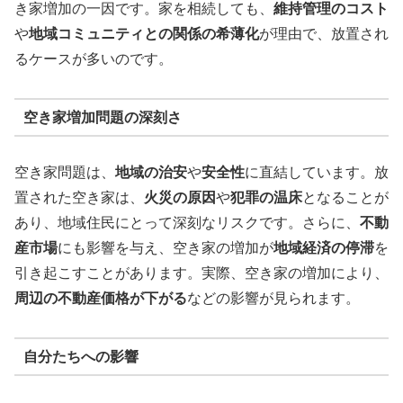
き家増加の一因です。家を相続しても、
維持管理のコスト
や
地域コミュニティとの関係の希薄化
が理由で、放置され
るケースが多いのです。
空き家増加問題の深刻さ
空き家問題は、
地域の治安
や
安全性
に直結しています。放
置された空き家は、
火災の原因
や
犯罪の温床
となることが
あり、地域住民にとって深刻なリスクです。さらに、
不動
産市場
にも影響を与え、空き家の増加が
地域経済の停滞
を
引き起こすことがあります。実際、空き家の増加により、
周辺の不動産価格が下がる
などの影響が見られます。
自分たちへの影響