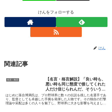
けんをフォローする
けん
関連記事
【名言・格言解説】「良い時も、
名言・格言
悪い時も同じ態度で接してくれた
人だけ信じられんだ、そういう人
と一生つきあっていきたい。」by
はじめに落合博満氏は、プロ野球界に数々の伝説を残した名選手であ
落合博満の深い意味と得られる教
り、監督としても卓越した手腕を発揮した人物です。その独自の打撃
理論や采配は多くの人々を魅了し、野球界に大きな影響を与えまし
訓
た。しかし、落合氏の魅力は野球の技術だけにとどまりません...