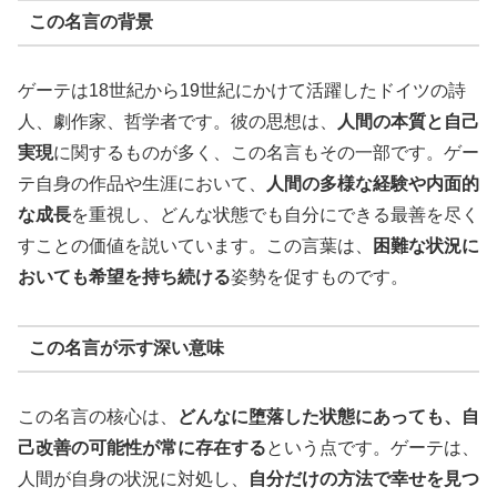
この名言の背景
ゲーテは18世紀から19世紀にかけて活躍したドイツの詩
人、劇作家、哲学者です。彼の思想は、
人間の本質と自己
実現
に関するものが多く、この名言もその一部です。ゲー
テ自身の作品や生涯において、
人間の多様な経験や内面的
な成長
を重視し、どんな状態でも自分にできる最善を尽く
すことの価値を説いています。この言葉は、
困難な状況に
おいても希望を持ち続ける
姿勢を促すものです。
この名言が示す深い意味
この名言の核心は、
どんなに堕落した状態にあっても、自
己改善の可能性が常に存在する
という点です。ゲーテは、
人間が自身の状況に対処し、
自分だけの方法で幸せを見つ