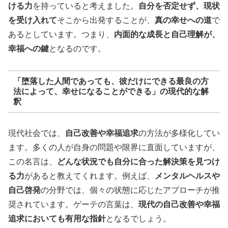
ける力
を持っていると考えました。
自分を否定せず、現状
を受け入れて
そこから出発することが、
真の幸せへの道
で
あるとしています。つまり、
内面的な成長と自己理解が、
幸福への鍵
となるのです。
「堕落した人間であっても、彼だけにできる最良の方
法によって、幸せになることができる」の現代的な解
釈
現代社会では、
自己改善や幸福追求
の方法が多様化してい
ます。多くの人が自身の問題や限界に直面していますが、
この名言は、
どんな状況でも自分に合った解決策を見つけ
る力
があると教えてくれます。例えば、
メンタルヘルスや
自己啓発
の分野では、個々の状態に応じたアプローチが推
奨されています。ゲーテの言葉は、
現代の自己改善や幸福
追求においても有用な指針
となるでしょう。