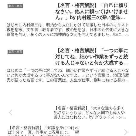
【名言・格言解説】「自己に頼り
名言・格言
なさい。他人に頼ってはいけませ
ん。」by 内村鑑三の深い意味と
得られる教訓
はじめに内村鑑三は、明治から大正にかけて活躍した日本のキリスト
教思想家、文学者、教育者です。彼の思想は、日本の近代化に大きな
影響を与え、多くの人々に精神的な支えを与えてきました。特に、キ
リスト教信仰と日本的な精神を融合させた独自の思想は、「...
【名言・格言解説】「一つの事に
名言・格言
対してね、細かい作業をずっと続
ける人じゃないと何か大成するっ
て事がないんですよ。」by 池田
はじめに「一つの事に対してね、細かい作業をずっと続ける人じゃな
清彦の深い意味と得られる教訓
いと何か大成するって事がないんですよ。」という言葉は、池田清彦
氏が語った名言です。この言葉は、人生や仕事、趣味における努力の
本質を捉えており、多くの人々にとって心に響くものです。...
【名言・格言解説】「大きな過ちを多く
犯さないうちは、どんな人間でも偉人や
善人にはなれない」by グラッドストンの
深い意味と得られる教訓
【名言・格言解説】「知識を身につけれ
ば十分？ 否。何事かに応用せよ。 望