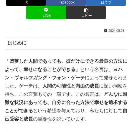
X
Facebook
はてブ
LINE
コピー
2024.08.26
はじめに
「
堕落した人間であっても、彼だけにできる最良の方法に
よって、幸せになることができる
」という名言は、
ヨハ
ン・ヴォルフガング・フォン・ゲーテ
によって発せられま
した。ゲーテは、
人間の可能性と内面の成長
に深い洞察を
持ち、この言葉もその一環です。この名言は、
どんなに困
難な状況にあっても、自分に合った方法で幸せを追求する
ことができる
という希望を与えており、私たちに対して
自
己受容と成長
の重要性を説いています。