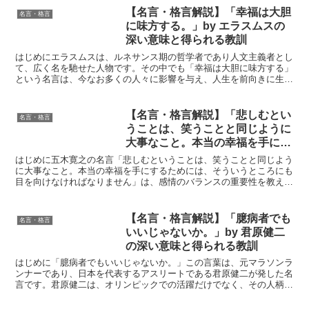
【名言・格言解説】「幸福は大胆
名言・格言
に味方する。」by エラスムスの
深い意味と得られる教訓
はじめにエラスムスは、ルネサンス期の哲学者であり人文主義者とし
て、広く名を馳せた人物です。その中でも「幸福は大胆に味方する」
という名言は、今なお多くの人々に影響を与え、人生を前向きに生き
るための指針として語り継がれています。この言葉は、単な...
【名言・格言解説】「悲しむとい
名言・格言
うことは、笑うことと同じように
大事なこと。本当の幸福を手にす
るためには、そういうところにも
はじめに五木寛之の名言「悲しむということは、笑うことと同じよう
目を向けなければなりません」by
に大事なこと。本当の幸福を手にするためには、そういうところにも
目を向けなければなりません」は、感情のバランスの重要性を教えて
五木寛之の深い意味と得られる教
くれます。この言葉は、私たちが直面する喜びや悲しみの両...
訓
【名言・格言解説】「臆病者でも
名言・格言
いいじゃないか。」by 君原健二
の深い意味と得られる教訓
はじめに「臆病者でもいいじゃないか。」この言葉は、元マラソンラ
ンナーであり、日本を代表するアスリートである君原健二が発した名
言です。君原健二は、オリンピックでの活躍だけでなく、その人柄や
哲学でも多くの人々に影響を与えてきました。彼の言葉は、...