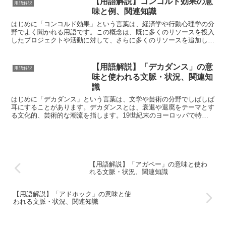
【用語解説】コンコルド効果の意
用語解説
味と例、関連知識
はじめに「コンコルド効果」という言葉は、経済学や行動心理学の分
野でよく聞かれる用語です。この概念は、既に多くのリソースを投入
したプロジェクトや活動に対して、さらに多くのリソースを追加して
しまう傾向を指します。例えば、損失を取り戻そうとする心...
【用語解説】「デカダンス」の意
用語解説
味と使われる文脈・状況、関連知
識
はじめに「デカダンス」という言葉は、文学や芸術の分野でしばしば
耳にすることがあります。デカダンスとは、衰退や退廃をテーマとす
る文化的、芸術的な潮流を指します。19世紀末のヨーロッパで特に
顕著に見られたこの運動は、過剰な感傷や美的な形式美を追...
【用語解説】「アガペー」の意味と使わ
れる文脈・状況、関連知識
【用語解説】「アドホック」の意味と使
われる文脈・状況、関連知識