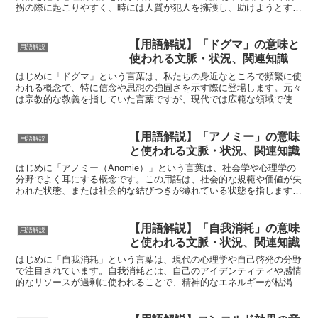
拐の際に起こりやすく、時には人質が犯人を擁護し、助けようとする
行動に出ることもあります。その名は1973年にスウェー...
【用語解説】「ドグマ」の意味と
用語解説
使われる文脈・状況、関連知識
はじめに「ドグマ」という言葉は、私たちの身近なところで頻繁に使
われる概念で、特に信念や思想の強固さを示す際に登場します。元々
は宗教的な教義を指していた言葉ですが、現代では広範な領域で使わ
れるようになりました。この記事では、ドグマの基本的な意...
【用語解説】「アノミー」の意味
用語解説
と使われる文脈・状況、関連知識
はじめに「アノミー（Anomie）」という言葉は、社会学や心理学の
分野でよく耳にする概念です。この用語は、社会的な規範や価値が失
われた状態、または社会的な結びつきが薄れている状態を指します。
アノミーの理解は、社会の変化や個人の精神的な状態を...
【用語解説】「自我消耗」の意味
用語解説
と使われる文脈・状況、関連知識
はじめに「自我消耗」という言葉は、現代の心理学や自己啓発の分野
で注目されています。自我消耗とは、自己のアイデンティティや感情
的なリソースが過剰に使われることで、精神的なエネルギーが枯渇す
る状態を指します。現代社会において、多くの人がストレス...