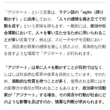
「アジテート」という言葉は、
ラテン語の「agito（揺り
動かす）」に由来
しており、
「人々の感情を掻き立てて行
動を促す」
という意味を持ちます。一般的には、
政治や社
会運動において、人々を奮い立たせるために用いられるこ
とが多い
言葉です。例えば、スピーチやデモ活動におい
て、演説者が群衆の感情を激しく揺さぶり、具体的な行動
を促すような場面で「アジテート」が行われます。
「アジテート」は単に人々を動かすことが目的ではなく
、
しばしば社会的な変革や改革を目的としています。そのた
め、
扇動的な性質を持つことが多く
、使用される際にはそ
の影響力や責任が問われることもあります。
政治家や活動
家が「アジテート」する場合、その発言や行動が社会にど
のような影響を及ぼすのか、慎重な判断が求められます。