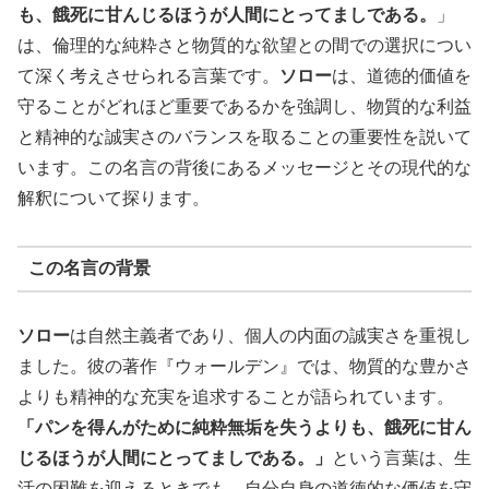
も、餓死に甘んじるほうが人間にとってましである。
」
は、倫理的な純粋さと物質的な欲望との間での選択につい
て深く考えさせられる言葉です。
ソロー
は、道徳的価値を
守ることがどれほど重要であるかを強調し、物質的な利益
と精神的な誠実さのバランスを取ることの重要性を説いて
います。この名言の背後にあるメッセージとその現代的な
解釈について探ります。
この名言の背景
ソロー
は自然主義者であり、個人の内面の誠実さを重視し
ました。彼の著作『ウォールデン』では、物質的な豊かさ
よりも精神的な充実を追求することが語られています。
「パンを得んがために純粋無垢を失うよりも、餓死に甘ん
じるほうが人間にとってましである。」
という言葉は、生
活の困難を迎えるときでも、自分自身の道徳的な価値を守