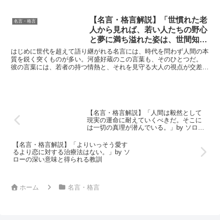
ばしば冷酷で無情とされがちですが、その中にこそ、独自の...
【名言・格言解説】「世慣れた老
名言・格言
人から見れば、若い人たちの野心
と夢に満ち溢れた姿は、世間知ら
ずのお坊ちゃんの、ひとりよがり
はじめに世代を超えて語り継がれる名言には、時代を問わず人間の本
の、見るからにあぶなっかしい姿
質を鋭く突くものが多い。河盛好蔵のこの言葉も、そのひとつだ。
彼の言葉には、若者の持つ情熱と、それを見守る大人の視点が交差
であるに違いない。しかし、新し
し、青春というものの本質が浮かび上がる。この言葉は、若者...
い人生が、新しい世界が、自分た
ちから始まると思い込むところに
青春時代の深い意味がある。」by
河盛好蔵の深い意味と得られる教
【名言・格言解説】「人間は毅然として
訓
現実の運命に耐えていくべきだ。そこに
は一切の真理が潜んでいる。」by ソロー
の深い意味と得られる教訓
【名言・格言解説】「よりいっそう愛す
るより恋に対する治療法はない。」by ソ
ローの深い意味と得られる教訓
ホーム
名言・格言