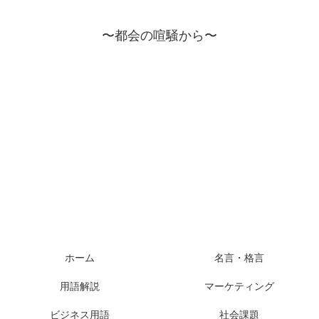
〜都会の喧騒から〜
ホーム
名言・格言
用語解説
マーケティング
ビジネス用語
社会課題