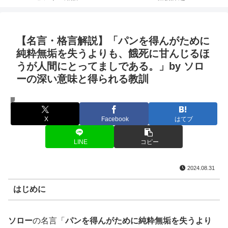
【名言・格言解説】「パンを得んがために
純粋無垢を失うよりも、餓死に甘んじるほ
うが人間にとってましである。」by ソロ
ーの深い意味と得られる教訓
名言・格言
X
Facebook
はてブ
LINE
コピー
2024.08.31
はじめに
ソロー
の名言「
パンを得んがために純粋無垢を失うより