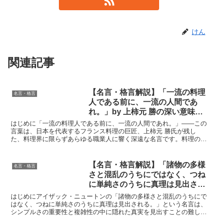
けん
関連記事
【名言・格言解説】「一流の料理
名言・格言
人である前に、一流の人間であ
れ。」by 上柿元 勝の深い意味と
得られる教訓
はじめに「一流の料理人である前に、一流の人間であれ。」——この
言葉は、日本を代表するフランス料理の巨匠、上柿元 勝氏が残し
た、料理界に限らずあらゆる職業人に響く深遠な名言です。料理の技
術を極めることはもちろん重要ですが、それ以上に人としての...
【名言・格言解説】「諸物の多様
名言・格言
さと混乱のうちにではなく、つね
に単純さのうちに真理は見出され
る。」by ニュートンの深い意味
はじめにアイザック・ニュートンの「諸物の多様さと混乱のうちにで
と得られる教訓
はなく、つねに単純さのうちに真理は見出される。」という名言は、
シンプルさの重要性と複雑性の中に隠れた真実を見出すことの難しさ