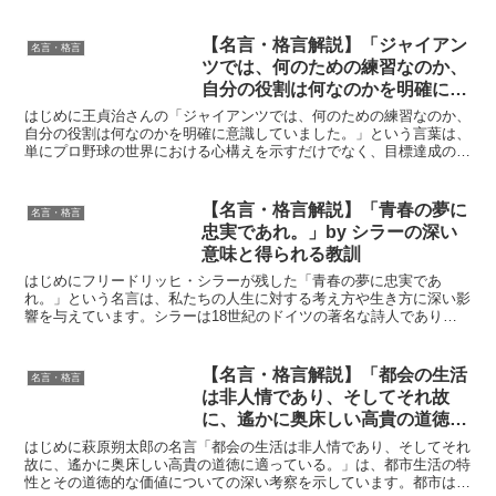
を強調しています。ニュートンは、自然の法則を探求する際...
【名言・格言解説】「ジャイアン
名言・格言
ツでは、何のための練習なのか、
自分の役割は何なのかを明確に意
識していました。」by 王貞治 の
はじめに王貞治さんの「ジャイアンツでは、何のための練習なのか、
深い意味と得られる教訓
自分の役割は何なのかを明確に意識していました。」という言葉は、
単にプロ野球の世界における心構えを示すだけでなく、目標達成のた
めに不可欠な意識を普遍的に表現しています。この言葉は、...
【名言・格言解説】「青春の夢に
名言・格言
忠実であれ。」by シラーの深い
意味と得られる教訓
はじめにフリードリッヒ・シラーが残した「青春の夢に忠実であ
れ。」という名言は、私たちの人生に対する考え方や生き方に深い影
響を与えています。シラーは18世紀のドイツの著名な詩人であり、
その言葉は夢や理想に対する忠実さの重要性を訴えています。こ...
【名言・格言解説】「都会の生活
名言・格言
は非人情であり、そしてそれ故
に、遙かに奥床しい高貴の道徳に
適っている。」by 萩原朔太郎の
はじめに萩原朔太郎の名言「都会の生活は非人情であり、そしてそれ
深い意味と得られる教訓
故に、遙かに奥床しい高貴の道徳に適っている。」は、都市生活の特
性とその道徳的な価値についての深い考察を示しています。都市はし