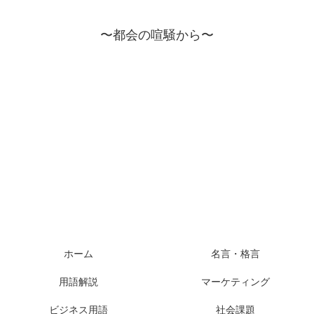
〜都会の喧騒から〜
ホーム
名言・格言
用語解説
マーケティング
ビジネス用語
社会課題