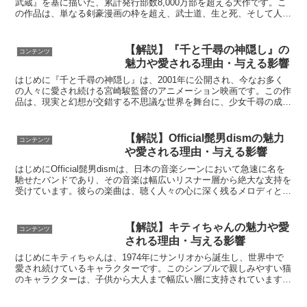
武蔵』を基に描いた、累計発行部数8,000万部を超える大作です。こ
の作品は、単なる剣豪漫画の枠を超え、武士道、生と死、そして人間
の内面を深く掘り下げています。今回は、この不朽の名...
【解説】『千と千尋の神隠し』の
コンテンツ
魅力や愛される理由・与える影響
はじめに『千と千尋の神隠し』は、2001年に公開され、今なお多く
の人々に愛され続ける宮崎駿監督のアニメーション映画です。この作
品は、現実と幻想が交錯する不思議な世界を舞台に、少女千尋の成長
と冒険を描いています。映画の奥深いテーマと豊かなキャ...
【解説】Official髭男dismの魅力
コンテンツ
や愛される理由・与える影響
はじめにOfficial髭男dismは、日本の音楽シーンにおいて急速に名を
馳せたバンドであり、その音楽は幅広いリスナー層から絶大な支持を
受けています。彼らの楽曲は、聴く人々の心に深く残るメロディと感
情豊かな歌詞で、心の奥深くに触れる力を持っ...
【解説】キティちゃんの魅力や愛
コンテンツ
される理由・与える影響
はじめにキティちゃんは、1974年にサンリオから誕生し、世界中で
愛され続けているキャラクターです。このシンプルで親しみやすい猫
のキャラクターは、子供から大人まで幅広い層に支持されています。
この記事では、キティちゃんの魅力とその愛される理由、...