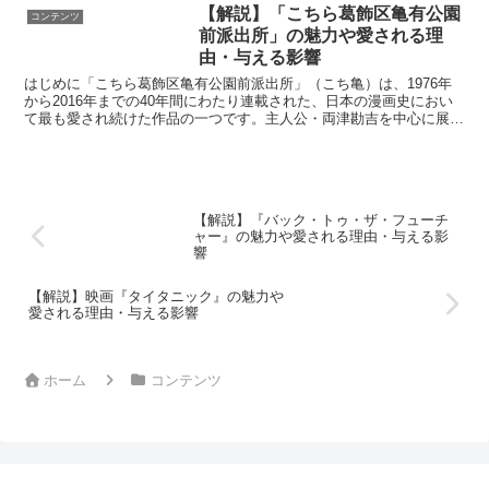
【解説】「こちら葛飾区亀有公園
コンテンツ
前派出所」の魅力や愛される理
由・与える影響
はじめに「こちら葛飾区亀有公園前派出所」（こち亀）は、1976年
から2016年までの40年間にわたり連載された、日本の漫画史におい
て最も愛され続けた作品の一つです。主人公・両津勘吉を中心に展開
される物語は、読者に笑いと感動を与えながら、日常...
【解説】『バック・トゥ・ザ・フューチ
ャー』の魅力や愛される理由・与える影
響
【解説】映画『タイタニック』の魅力や
愛される理由・与える影響
ホーム
コンテンツ