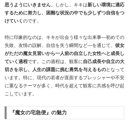
思うようにいきません
。しかし、キキは
新しい環境に適応
するために努力し、困難な状況の中でも少しずつ自信をつ
けていく
のです。
特に印象的なのは、キキが出会う様々な出来事—初めての
失敗、友情の誤解、自信を失う瞬間など—を通じて、
彼女
がただの魔女見習いから一人前の自立した女性へと成長し
ていく過程
です。この過程は、観客に
自己成長や自立の大
切さを示し、人生の課題に挑む勇気を与えるもの
となって
います。特に、現代の若者が直面するプレッシャーや不安
に重なるテーマが多く、時代を超えて観客に共感を呼び起
こしています。
『魔女の宅急便』の魅力