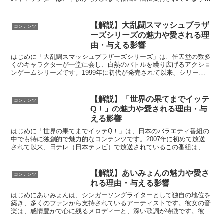
この記事では、キティちゃんの魅力とその愛される理由、...
【解説】大乱闘スマッシュブラザ
コンテンツ
ーズシリーズの魅力や愛される理
由・与える影響
はじめに「大乱闘スマッシュブラザーズシリーズ」は、任天堂の数多
くのキャラクターが一堂に会し、白熱のバトルを繰り広げるアクショ
ンゲームシリーズです。1999年に初代が発売されて以来、シリーズ
は進化を続け、今や世界中で愛されるゲームとなりました...
【解説】「世界の果てまでイッテ
コンテンツ
Q！」の魅力や愛される理由・与
える影響
はじめに「世界の果てまでイッテQ！」は、日本のバラエティ番組の
中でも特に独創的で魅力的なコンテンツです。2007年に初めて放送
されて以来、日テレ（日本テレビ）で放送されているこの番組は、世
界中を舞台にした冒険企画と、視聴者を笑わせるユニーク...
【解説】あいみょんの魅力や愛さ
コンテンツ
れる理由・与える影響
はじめにあいみょんは、シンガーソングライターとして独自の地位を
築き、多くのファンから支持されているアーティストです。彼女の音
楽は、感情豊かで心に残るメロディーと、深い歌詞が特徴です。彼女
の楽曲はただのエンターテインメントにとどまらず、聴く人...