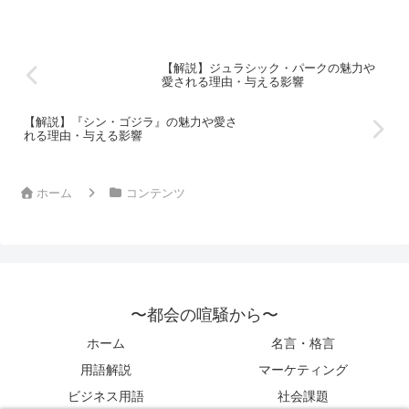
【解説】ジュラシック・パークの魅力や
愛される理由・与える影響
【解説】『シン・ゴジラ』の魅力や愛さ
れる理由・与える影響
ホーム
コンテンツ
〜都会の喧騒から〜
ホーム
名言・格言
用語解説
マーケティング
ビジネス用語
社会課題