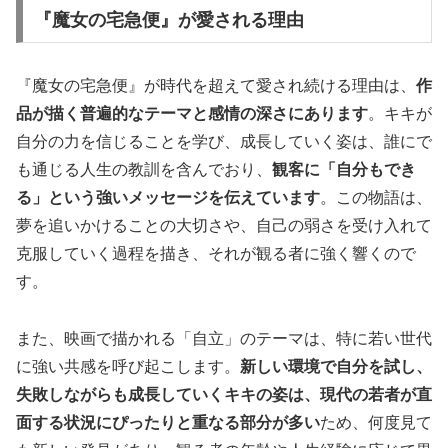
『魔女の宅急便』が愛される理由
『魔女の宅急便』が時代を超えて愛され続ける理由は、
作
品が描く普遍的なテーマと感情の深さにあります
。キキが
自分の力を信じることを学び、成長していく姿は、誰にで
も通じる人生の教訓を含んでおり、
観客に「自分もでき
る」という強いメッセージを伝えています
。この物語は、
夢を追いかけることの大切さや、自己の弱さを受け入れて
克服していく過程を描き、それが観る者に強く響くので
す。
また、映画で描かれる「自立」のテーマは、特に若い世代
に強い共感を呼び起こします。
新しい環境で自分を試し、
失敗しながらも成長していくキキの姿は、現代の若者が直
面する状況にぴったりと重なる部分が多い
ため、何度見て