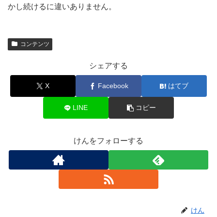
かし続けるに違いありません。
コンテンツ
シェアする
X
Facebook
はてブ
LINE
コピー
けんをフォローする
けん