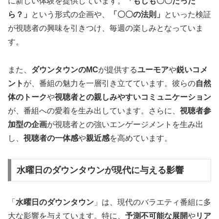
に新しい体験を提供しています。
「もしも〇〇だった
ら？」
という形式の企画や、
「〇〇の法則」
といった検証
が視聴者の興味を引きつけ、毎週の楽しみとなっていま
す。
また、
ダウンタウンのMC
が提供する
ユーモア
や
鋭いコメ
ント
が、番組の魅力を一層引き立てています。彼らの
自然
体のトーク
や
視聴者との親しみやすいコミュニケーション
が、番組への愛着を生み出しています。さらに、
視聴者参
加型の企画
が視聴者との強いエンゲージメントを生み出
し、
視聴者の一体感
や
親近感
を高めています。
水曜日のダウンタウンが現代に与える影響
「
水曜日のダウンタウン
」は、現代のバラエティ番組に多
大な影響を与えています。特に、
予測不可能な展開
や
リア