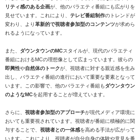
リティ感のある企画
が、他のバラエティ番組にも広がりを
見せています。これにより、
テレビ番組制作
のトレンドが
変わり、より
革新的で視聴者参加型のコンテンツ
が求めら
れるようになっています。
また、
ダウンタウンのMC
スタイルが、現代のバラエティ
番組におけるMCの理想像として広まっています。彼らの
即興性
や
自然体のトーク
が、視聴者に対する親近感を生み
出し、バラエティ番組の進行において重要な要素となって
います。この影響で、他のバラエティ番組も
ダウンタウン
のようなMC
を起用することが増えています。
さらに、
視聴者参加型のアプローチ
が現代メディア環境に
おいても重要視されています。視聴者が番組に積極的に関
与することで、
視聴者との一体感
を高める手法が広がって
います。これにより、視聴者が自分自身の体験や意見を番