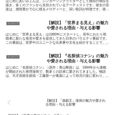
はじめにあいみょんは、シンガーソングライターとして独自の地位を
築き、多くのファンから支持されているアーティストです。彼女の音
楽は、感情豊かで心に残るメロディーと、深い歌詞が特徴です。彼女
の楽曲はただのエンターテインメントにとどまらず、聴く人...
【解説】「世界まる見え」の魅力
コンテンツ
や愛される理由・与える影響
はじめに「世界まる見え」は1990年にスタートし、長年にわたり視
聴者に新たな発見や驚きを提供してきた日本のバラエティ番組です。
この番組は、世界中のユニークな出来事や文化を紹介することで、多
くの視聴者を魅了し続けています。その魅力は、視覚的に...
【解説】『名探偵コナン』の魅力
コンテンツ
や愛される理由・与える影響
はじめに『名探偵コナン』（原作：青山剛昌）は、1994年から連載
が開始された推理漫画で、数多くの読者に愛されてきました。物語
は、天才高校生探偵・工藤新一が毒薬によって幼児の姿に変わり、
「江戸川コナン」として新たな生活を送る様子を描いています...
【解説】「遊戯王」漫画の魅力や愛され
る理由・与える影響