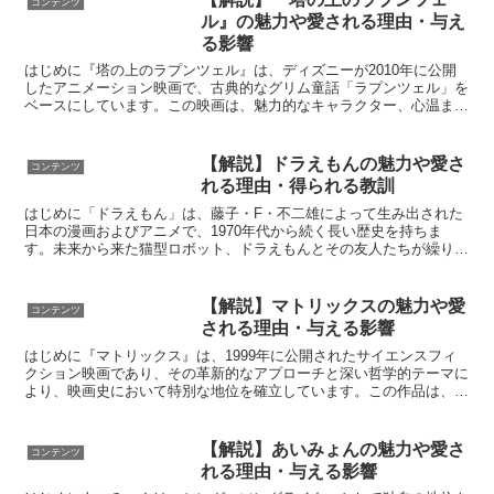
コンテンツ
ル』の魅力や愛される理由・与え
る影響
はじめに『塔の上のラプンツェル』は、ディズニーが2010年に公開
したアニメーション映画で、古典的なグリム童話「ラプンツェル」を
ベースにしています。この映画は、魅力的なキャラクター、心温まる
ストーリー、そして美しいアニメーションが相まって、世...
【解説】ドラえもんの魅力や愛さ
コンテンツ
れる理由・得られる教訓
はじめに「ドラえもん」は、藤子・F・不二雄によって生み出された
日本の漫画およびアニメで、1970年代から続く長い歴史を持ちま
す。未来から来た猫型ロボット、ドラえもんとその友人たちが繰り広
げる冒険や日常生活を描いたこの作品は、子どもから大人ま...
【解説】マトリックスの魅力や愛
コンテンツ
される理由・与える影響
はじめに『マトリックス』は、1999年に公開されたサイエンスフィ
クション映画であり、その革新的なアプローチと深い哲学的テーマに
より、映画史において特別な地位を確立しています。この作品は、サ
イバーパンクの世界観を背景に、「現実とは何か？」とい...
【解説】あいみょんの魅力や愛さ
コンテンツ
れる理由・与える影響