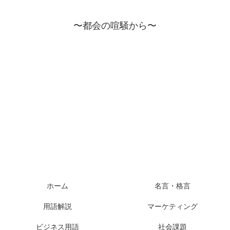
〜都会の喧騒から〜
ホーム
名言・格言
用語解説
マーケティング
ビジネス用語
社会課題