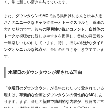
く、常に新しい驚きを与えています。
また、
ダウンタウンのMC
である浜田雅功さんと松本人志
さんの
ユニークなキャラクター
と
トークスキル
も、番組の
大きな魅力です。彼らの
即興性
や
鋭いコメント
、
自然体の
トーク
が視聴者に親しみやすさを提供し、番組の雰囲気を
一層楽しいものにしています。特に、彼らの
絶妙なタイミ
ング
と
シニカルな視点
が、番組の面白さを引き立てていま
す。
水曜日のダウンタウンが愛される理由
「
水曜日のダウンタウン
」が長年にわたって愛されている
理由は、
革新的な企画
と
ダウンタウンの個性的なMC
にあ
ります。まず、番組の
新鮮で独創的な内容
が、視聴者に常