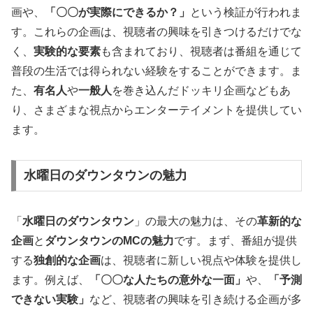
画や、
「〇〇が実際にできるか？」
という検証が行われま
す。これらの企画は、視聴者の興味を引きつけるだけでな
く、
実験的な要素
も含まれており、視聴者は番組を通じて
普段の生活では得られない経験をすることができます。ま
た、
有名人
や
一般人
を巻き込んだドッキリ企画などもあ
り、さまざまな視点からエンターテイメントを提供してい
ます。
水曜日のダウンタウンの魅力
「
水曜日のダウンタウン
」の最大の魅力は、その
革新的な
企画
と
ダウンタウンのMCの魅力
です。まず、番組が提供
する
独創的な企画
は、視聴者に新しい視点や体験を提供し
ます。例えば、
「〇〇な人たちの意外な一面」
や、
「予測
できない実験」
など、視聴者の興味を引き続ける企画が多