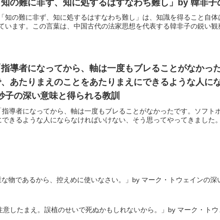
知の難に非ず、知に処するはすなわち難し」by 韓非
「知の難に非ず、知に処するはすなわち難し」は、知識を得ること自体
ています。この言葉は、中国古代の法家思想を代表する韓非子の鋭い観察力
「指導者になってから、軸は一度もブレることがなかっ
で、あたりまえのことをあたりまえにできるような人に
木妙子の深い意味と得られる教訓
「指導者になってから、軸は一度もブレることがなかったです。ソフト
できるような人にならなければいけない、そう思ってやってきました。」
な物であるから、控えめに使いなさい。」by マーク・トウェインの深
意したまえ。誤植のせいで死ぬかもしれないから。」by マーク・ト