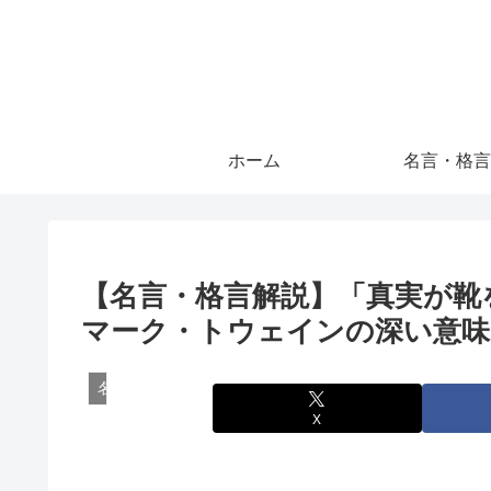
ホーム
名言・格言
【名言・格言解説】「真実が靴
マーク・トウェインの深い意味
名言・格言
X