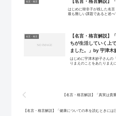
【名言・格言解説】「
名言・格言
はじめに韓非子が残した名言
最も難しい課題であると述べ
【名言・格言解説】
名言・格言
ちが生活していく上
ました。」by 宇津
はじめに宇津木妙子さんの
りまえのことをあたりまえに
【名言・格言解説】「真実は貴重
【名言・格言解説】「健康についての本を読むときには注