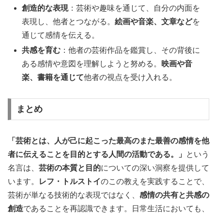
創造的な表現
：芸術や趣味を通じて、自分の内面を
表現し、他者とつながる。
絵画や音楽、文章など
を
通じて感情を伝える。
共感を育む
：他者の芸術作品を鑑賞し、その背後に
ある感情や意図を理解しようと努める。
映画や音
楽、書籍を通じて
他者の視点を受け入れる。
まとめ
「芸術とは、人が己に起こった最高のまた最善の感情を他
者に伝えることを目的とする人間の活動である。」
という
名言は、
芸術の本質と目的
についての深い洞察を提供して
います。
レフ・トルストイ
のこの教えを実践することで、
芸術が単なる技術的な表現ではなく、
感情の共有と共感の
創造
であることを再認識できます。日常生活においても、