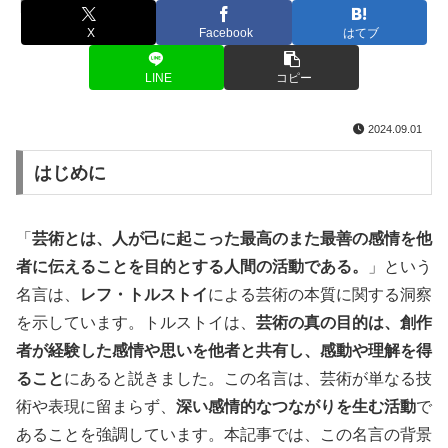
名言・格言
X
Facebook
はてブ
LINE
コピー
2024.09.01
はじめに
「
芸術とは、人が己に起こった最高のまた最善の感情を他
者に伝えることを目的とする人間の活動である。
」という
名言は、
レフ・トルストイ
による芸術の本質に関する洞察
を示しています。トルストイは、
芸術の真の目的は、創作
者が経験した感情や思いを他者と共有し、感動や理解を得
ること
にあると説きました。この名言は、芸術が単なる技
術や表現に留まらず、
深い感情的なつながりを生む活動
で
あることを強調しています。本記事では、この名言の背景