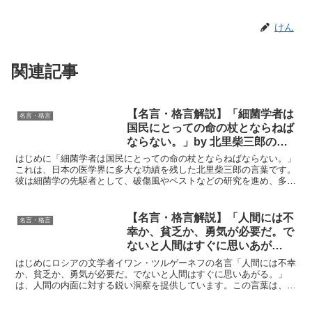
けん
関連記事
【名言・格言解説】「細菌学者は
名言・格言
国民にとっての命の杖とならねば
ならない。」by 北里柴三郎の深
い意味と得られる教訓
はじめに「細菌学者は国民にとっての命の杖とならねばならない。」
これは、日本の医学界に多大な功績を残した北里柴三郎の言葉です。
彼は細菌学の先駆者として、破傷風やペストなどの研究を進め、多く
の人々の命を救いました。この名言には、単なる科学者とし...
【名言・格言解説】「人間には不
名言・格言
幸か、貧乏か、勇気が必要だ。で
ないと人間はすぐに思いあが
る。」by ツルゲーネフの深い意
はじめにロシアの文学者イワン・ツルゲーネフの名言「人間には不幸
味と得られる教訓
か、貧乏か、勇気が必要だ。でないと人間はすぐに思いあがる。」
は、人間の内面に対する鋭い洞察を提供しています。この言葉は、私
たちがいかに自らを律し、謙虚であり続けるかの重要性を示唆...