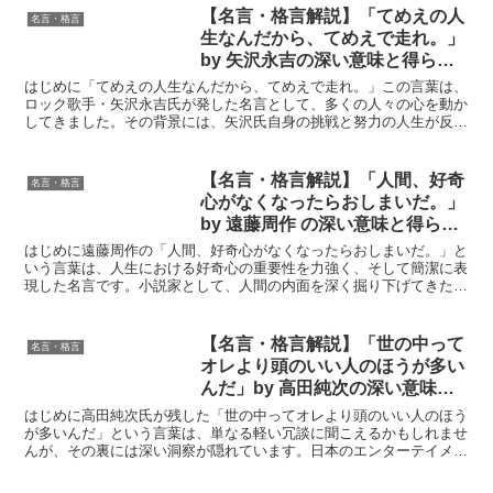
【名言・格言解説】「てめえの人
名言・格言
生なんだから、てめえで走れ。」
by 矢沢永吉の深い意味と得られ
る教訓
はじめに「てめえの人生なんだから、てめえで走れ。」この言葉は、
ロック歌手・矢沢永吉氏が発した名言として、多くの人々の心を動か
してきました。その背景には、矢沢氏自身の挑戦と努力の人生が反映
されています。この言葉は単なる応援メッセージではなく、...
【名言・格言解説】「人間、好奇
名言・格言
心がなくなったらおしまいだ。」
by 遠藤周作 の深い意味と得られ
る教訓
はじめに遠藤周作の「人間、好奇心がなくなったらおしまいだ。」と
いう言葉は、人生における好奇心の重要性を力強く、そして簡潔に表
現した名言です。小説家として、人間の内面を深く掘り下げてきた遠
藤周作だからこそ、この言葉は単なる教訓を超え、人間の存...
【名言・格言解説】「世の中って
名言・格言
オレより頭のいい人のほうが多い
んだ」by 高田純次の深い意味と
得られる教訓
はじめに高田純次氏が残した「世の中ってオレより頭のいい人のほう
が多いんだ」という言葉は、単なる軽い冗談に聞こえるかもしれませ
んが、その裏には深い洞察が隠れています。日本のエンターテイメン
ト界でその名を広めた高田氏は、この言葉を通じて自己認識...