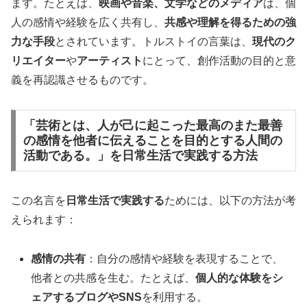
ます。たとえば、
映画や音楽、文学などのメディア
は、個
人の感情や経験を広く共有し、
共感や理解を得るための強
力な手段
とされています。トルストイの言葉は、
現代のク
リエイター
や
アーティスト
にとって、創作活動の目的と意
義を再認識させるものです。
「芸術とは、人が己に起こった最高のまた最善
の感情を他者に伝えることを目的とする人間の
活動である。」を日常生活で実践する方法
この名言を
日常生活で実践する
ためには、以下の方法が考
えられます：
感情の共有
：自分の感情や経験を表現することで、
他者との共感を生む。たとえば、
個人的な体験をシ
ェアするブログやSNS
を利用する。