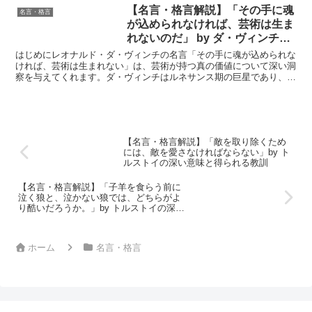
【名言・格言解説】「その手に魂
名言・格言
が込められなければ、芸術は生ま
れないのだ」 by ダ・ヴィンチの
深い意味と得られる教訓
はじめにレオナルド・ダ・ヴィンチの名言「その手に魂が込められな
ければ、芸術は生まれない」は、芸術が持つ真の価値について深い洞
察を与えてくれます。ダ・ヴィンチはルネサンス期の巨星であり、絵
画、彫刻、科学など多岐にわたる業績を残しましたが、彼の...
【名言・格言解説】「敵を取り除くため
には、敵を愛さなければならない」by ト
ルストイの深い意味と得られる教訓
【名言・格言解説】「子羊を食らう前に
泣く狼と、泣かない狼では、どちらがよ
り酷いだろうか。」by トルストイの深い
意味と得られる教訓
ホーム
名言・格言