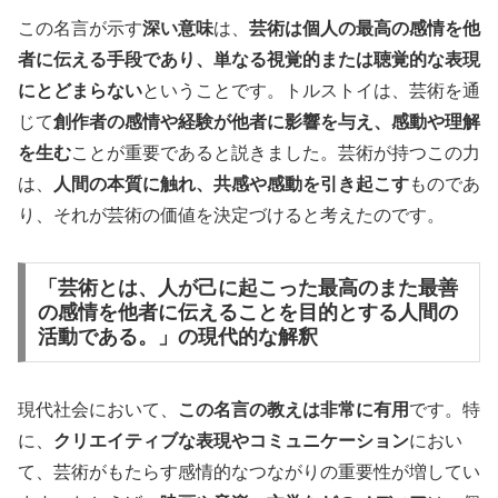
この名言が示す
深い意味
は、
芸術は個人の最高の感情を他
者に伝える手段であり、単なる視覚的または聴覚的な表現
にとどまらない
ということです。トルストイは、芸術を通
じて
創作者の感情や経験が他者に影響を与え、感動や理解
を生む
ことが重要であると説きました。芸術が持つこの力
は、
人間の本質に触れ、共感や感動を引き起こす
ものであ
り、それが芸術の価値を決定づけると考えたのです。
「芸術とは、人が己に起こった最高のまた最善
の感情を他者に伝えることを目的とする人間の
活動である。」の現代的な解釈
現代社会において、
この名言の教えは非常に有用
です。特
に、
クリエイティブな表現やコミュニケーション
におい
て、芸術がもたらす感情的なつながりの重要性が増してい