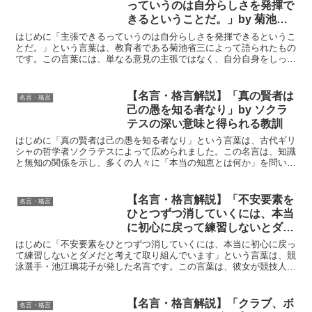
っていうのは自分らしさを発揮で
きるということだ。」by 菊池省
三の深い意味と得られる教訓
はじめに「主張できるっていうのは自分らしさを発揮できるというこ
とだ。」という言葉は、教育者である菊池省三によって語られたもの
です。この言葉には、単なる意見の主張ではなく、自分自身をしっか
り理解し、信念を持って発信することの重要性が込められて...
【名言・格言解説】「真の賢者は
名言・格言
己の愚を知る者なり」by ソクラ
テスの深い意味と得られる教訓
はじめに「真の賢者は己の愚を知る者なり」という言葉は、古代ギリ
シャの哲学者ソクラテスによって広められました。この名言は、知識
と無知の関係を示し、多くの人々に「本当の知恵とは何か」を問いか
けています。私たちが自らの限界を認め、学び続けることの...
【名言・格言解説】「不安要素を
名言・格言
ひとつずつ消していくには、本当
に初心に戻って練習しないとダメ
だと考えて取り組んでいます」by
はじめに「不安要素をひとつずつ消していくには、本当に初心に戻っ
池江璃花子の深い意味と得られる
て練習しないとダメだと考えて取り組んでいます」という言葉は、競
泳選手・池江璃花子が発した名言です。この言葉は、彼女が競技人生
教訓
の中で直面した困難や挑戦にどのように向き合ったかを象徴...
【名言・格言解説】「クラブ、ボ
名言・格言