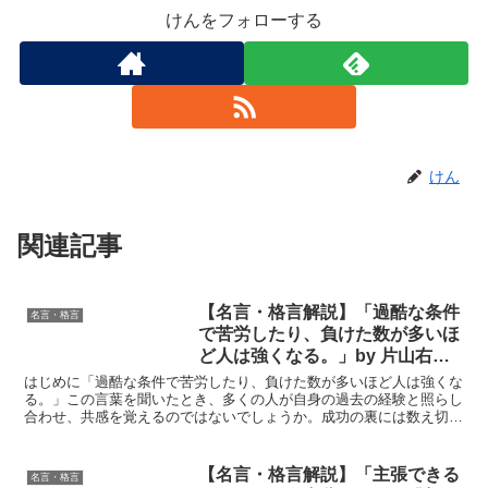
けんをフォローする
けん
関連記事
【名言・格言解説】「過酷な条件
名言・格言
で苦労したり、負けた数が多いほ
ど人は強くなる。」by 片山右京
の深い意味と得られる教訓
はじめに「過酷な条件で苦労したり、負けた数が多いほど人は強くな
る。」この言葉を聞いたとき、多くの人が自身の過去の経験と照らし
合わせ、共感を覚えるのではないでしょうか。成功の裏には数え切れ
ないほどの失敗があり、困難を乗り越えた人ほど、真の強さ...
【名言・格言解説】「主張できる
名言・格言