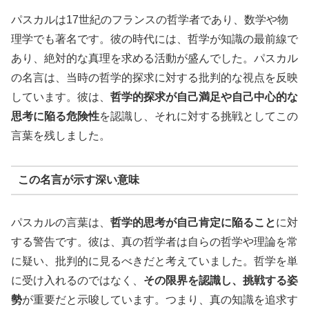
パスカルは17世紀のフランスの哲学者であり、数学や物
理学でも著名です。彼の時代には、哲学が知識の最前線で
あり、絶対的な真理を求める活動が盛んでした。パスカル
の名言は、当時の哲学的探求に対する批判的な視点を反映
しています。彼は、
哲学的探求が自己満足や自己中心的な
思考に陥る危険性
を認識し、それに対する挑戦としてこの
言葉を残しました。
この名言が示す深い意味
パスカルの言葉は、
哲学的思考が自己肯定に陥ること
に対
する警告です。彼は、真の哲学者は自らの哲学や理論を常
に疑い、批判的に見るべきだと考えていました。哲学を単
に受け入れるのではなく、
その限界を認識し、挑戦する姿
勢
が重要だと示唆しています。つまり、真の知識を追求す