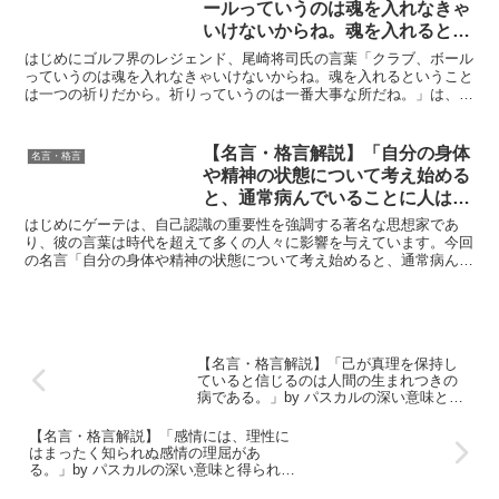
ールっていうのは魂を入れなきゃ
いけないからね。魂を入れるとい
うことは一つの祈りだから。祈り
はじめにゴルフ界のレジェンド、尾崎将司氏の言葉「クラブ、ボール
っていうのは一番大事な所だ
っていうのは魂を入れなきゃいけないからね。魂を入れるということ
は一つの祈りだから。祈りっていうのは一番大事な所だね。」は、単
ね。」by 尾崎 将司の深い意味と
なる技術論を超え、物事への向き合い方、ひいては人生その...
得られる教訓
【名言・格言解説】「自分の身体
名言・格言
や精神の状態について考え始める
と、通常病んでいることに人は気
づく。」by ゲーテの深い意味と
はじめにゲーテは、自己認識の重要性を強調する著名な思想家であ
得られる教訓
り、彼の言葉は時代を超えて多くの人々に影響を与えています。今回
の名言「自分の身体や精神の状態について考え始めると、通常病んで
いることに人は気づく。」は、自己分析が如何に重要かを示し...
【名言・格言解説】「己が真理を保持し
ていると信じるのは人間の生まれつきの
病である。」by パスカルの深い意味と得
られる教訓
【名言・格言解説】「感情には、理性に
はまったく知られぬ感情の理屈があ
る。」by パスカルの深い意味と得られる
教訓