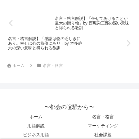
名言・格言解説】「任せてあげることが
最大の贈り物」by 西堀栄三郎の深い意味
と得られる教訓
名言・格言解説】「感謝は物の乏しきに
あり。幸せは心の恭倹にあり」by 本多静
六の深い意味と得られる教訓
ホーム
名言・格言
〜都会の喧騒から〜
ホーム
名言・格言
用語解説
マーケティング
ビジネス用語
社会課題