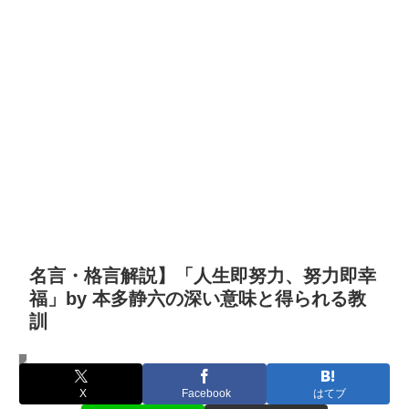
名言・格言解説】「人生即努力、努力即幸
福」by 本多静六の深い意味と得られる教
訓
名言・格言
X
Facebook
はてブ