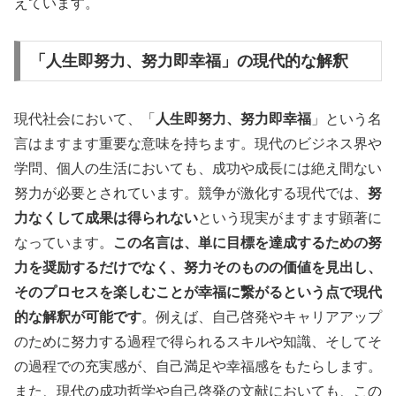
えています。
「人生即努力、努力即幸福」の現代的な解釈
現代社会において、「
人生即努力、努力即幸福
」という名
言はますます重要な意味を持ちます。現代のビジネス界や
学問、個人の生活においても、成功や成長には絶え間ない
努力が必要とされています。競争が激化する現代では、
努
力なくして成果は得られない
という現実がますます顕著に
なっています。
この名言は、単に目標を達成するための努
力を奨励するだけでなく、努力そのものの価値を見出し、
そのプロセスを楽しむことが幸福に繋がるという点で現代
的な解釈が可能です
。例えば、自己啓発やキャリアアップ
のために努力する過程で得られるスキルや知識、そしてそ
の過程での充実感が、自己満足や幸福感をもたらします。
また、現代の成功哲学や自己啓発の文献においても、この