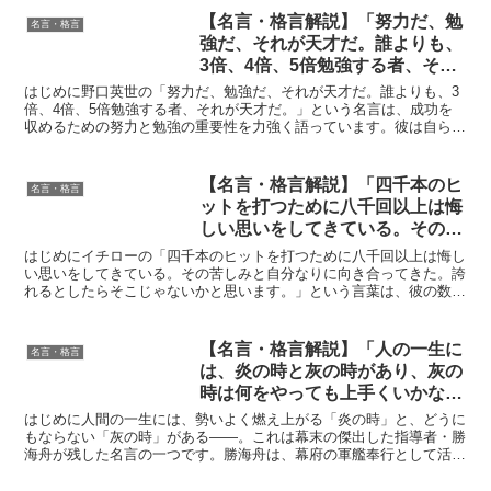
【名言・格言解説】「努力だ、勉
名言・格言
強だ、それが天才だ。誰よりも、
3倍、4倍、5倍勉強する者、それ
が天才だ。」by 野口英世の深い
はじめに野口英世の「努力だ、勉強だ、それが天才だ。誰よりも、3
意味と得られる教訓
倍、4倍、5倍勉強する者、それが天才だ。」という名言は、成功を
収めるための努力と勉強の重要性を力強く語っています。彼は自らの
研究活動を通じて、多くの困難に直面しながらも、絶え間な...
【名言・格言解説】「四千本のヒ
名言・格言
ットを打つために八千回以上は悔
しい思いをしてきている。その苦
しみと自分なりに向き合ってき
はじめにイチローの「四千本のヒットを打つために八千回以上は悔し
た。誇れるとしたらそこじゃない
い思いをしてきている。その苦しみと自分なりに向き合ってきた。誇
れるとしたらそこじゃないかと思います。」という言葉は、彼の数々
かと思います。」by イチローの
の栄光の陰に隠れた努力と苦悩を象徴しています。この名言...
深い意味と得られる教訓
【名言・格言解説】「人の一生に
名言・格言
は、炎の時と灰の時があり、灰の
時は何をやっても上手くいかな
い。そんなときには何もやらぬの
はじめに人間の一生には、勢いよく燃え上がる「炎の時」と、どうに
が一番いい。ところが小心者に限
もならない「灰の時」がある——。これは幕末の傑出した指導者・勝
海舟が残した名言の一つです。勝海舟は、幕府の軍艦奉行として活躍
って何かをやらかして失敗す
し、江戸城無血開城という歴史的偉業を成し遂げた人物です...
る。」by 勝海舟の深い意味と得