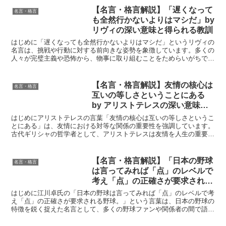
られる教訓
【名言・格言解説】「遅くなって
名言・格言
も全然行かないよりはマシだ」by
リヴィの深い意味と得られる教訓
はじめに「遅くなっても全然行かないよりはマシだ」というリヴィの
名言は、挑戦や行動に対する前向きな姿勢を象徴しています。多くの
人々が完璧主義や恐怖から、物事に取り組むことをためらいがちです
が、この名言はその心のブロックを取り除く強力なメッセー...
【名言・格言解説】友情の核心は
名言・格言
互いの等しさということにある
by アリストテレスの深い意味と
得られる教訓
はじめにアリストテレスの言葉「友情の核心は互いの等しさというこ
とにある」は、友情における対等な関係の重要性を強調しています。
古代ギリシャの哲学者として、アリストテレスは友情を人生の重要な
要素と見なしており、彼の考えは現代においても普遍的な価...
【名言・格言解説】「日本の野球
名言・格言
は言ってみれば「点」のレベルで
考え「点」の正確さが要求される
野球。」by 江川卓 の深い意味と
はじめに江川卓氏の「日本の野球は言ってみれば「点」のレベルで考
得られる教訓
え「点」の正確さが要求される野球。」という言葉は、日本の野球の
特徴を鋭く捉えた名言として、多くの野球ファンや関係者の間で語り
継がれています。この言葉は、単に技術論や戦術論に留まら...