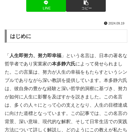
LINE
コピー
2024.09.19
はじめに
「
人生即努力、努力即幸福
」という名言は、日本の著名な
哲学者であり実業家の
本多静六氏
によって発せられまし
た。この言葉は、努力が人生の幸福をもたらすというシン
プルでありながら深い教訓を提供しています。本多静六氏
は、彼自身の豊かな経験と深い哲学的洞察に基づき、努力
が如何に人生に影響を及ぼすかを説きました。この名言
は、多くの人々にとって心の支えとなり、人生の目標達成
に向けた道標となっています。この記事では、この名言の
背景、深い意味、現代的な解釈、そして日常生活での実践
方法について詳しく解説し、どのようにこの教えが私たち