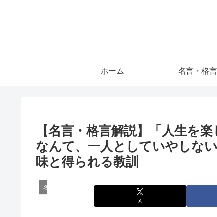
ホーム
名言・格言
【名言・格言解説】「人生を楽
なんて、一人としていやしない
味と得られる教訓
名言・格言
X