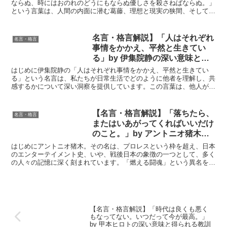
ぬ。」by 遠藤周作 の深い意味と
ならぬ、時にはおのれのどうにもならぬ優しさを殺さねばならぬ。」
という言葉は、人間の内面に潜む葛藤、理想と現実の狭間、そして目
得られる教訓
標達成のために払うべき代償について、深く考えさせられる...
名言・格言解説】「人はそれぞれ
名言・格言
事情をかかえ、平然と生きてい
る」by 伊集院静の深い意味と得
られる教訓
はじめに伊集院静の「人はそれぞれ事情をかかえ、平然と生きてい
る」という名言は、私たちが日常生活でどのように他者を理解し、共
感するかについて深い洞察を提供しています。この言葉は、他人が外
見上どれほど平穏に見えても、全ての人が自分だけの困難や悩...
【名言・格言解説】「落ちたら、
名言・格言
またはいあがってくればいいだけ
のこと。」by アントニオ猪木の
深い意味と得られる教訓
はじめにアントニオ猪木。その名は、プロレスという枠を超え、日本
のエンターテイメント史、いや、戦後日本の象徴の一つとして、多く
の人々の記憶に深く刻まれています。「燃える闘魂」という異名を持
ち、数々の名勝負、そして数々の伝説的な言動で人々を魅了...
【名言・格言解説】「時代は良くも悪く
もなってない。いつだって今が最高。」
by 甲本ヒロトの深い意味と得られる教訓