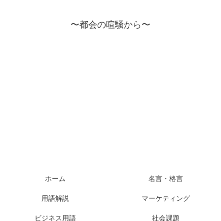
〜都会の喧騒から〜
ホーム
名言・格言
用語解説
マーケティング
ビジネス用語
社会課題