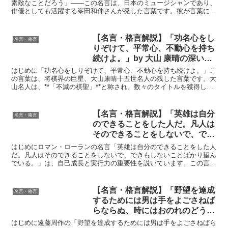
る教訓
素敵なことだろう」――この名言は、日本のミュージシャンであり、
俳優としても活躍する峯田和伸さんが発した言葉です。彼が言葉にし
たこのメッセージは、日常生活における大切な人々とのつな...
【名言・格言解説】「功名心をし
名言・格言
りぞけて、平常心、不動心を持ち
続けよ。」by 大山 康晴の深い意
味と得られる教訓
はじめに「功名心をしりぞけて、平常心、不動心を持ち続けよ。」こ
の言葉は、将棋界の巨星、大山康晴十五世名人の残した言葉です。大
山名人は、**「不滅の棋聖」**と称され、数々のタイトルを獲得し、
将棋界に多大な功績を残しました。彼の言葉は、単に将...
【名言・格言解説】「英雄は自分
名言・格言
のできることをした人だ。凡人は
そのできることをしないで、でき
もしないことばかり望んでい
はじめにロマン・ローランの名言「英雄は自分のできることをした人
る。」by ロマン・ローランの深
だ。凡人はそのできることをしないで、できもしないことばかり望ん
でいる。」は、自己成長と実行力の重要性を説いています。この言葉
い意味と得られる教訓
は、成功を収めるためには、現実的な目標を設定し、その目...
【名言・格言解説】「野望を達成
名言・格言
するためには男は手をよごさねば
らならぬ、時にはおのれのどうに
もならぬ優しさを殺さねばなら
はじめに遠藤周作の「野望を達成するためには男は手をよごさねばら