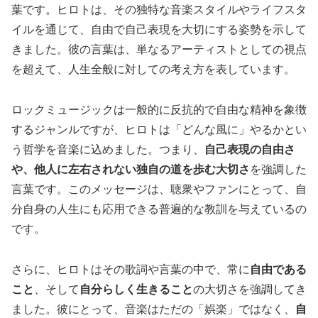
葉です。ヒロトは、その独特な音楽スタイルやライフスタ
イルを通じて、自由で自己表現を大切にする姿勢を示して
きました。彼の言葉は、単なるアーティストとしての視点
を超えて、人生全般に対しての考え方を表しています。
ロックミュージックは一般的に反抗的で自由な精神を象徴
するジャンルですが、ヒロトは「どんな風に」やるかとい
う哲学を音楽に込めました。つまり、
自己表現の自由さ
や、他人に左右されない独自の道を歩む大切さ
を強調した
言葉です。このメッセージは、聴衆やファンにとって、自
分自身の人生にも応用できる普遍的な教訓を与えているの
です。
さらに、ヒロトはその歌詞や言葉の中で、常に
自由である
こと
、そして
自分らしく生きること
の大切さを強調してき
ました。彼にとって、音楽はただの「娯楽」ではなく、
自