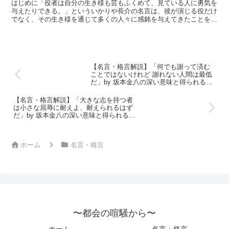
by いかりや長介の深い意味と得
はじめに「役者は自分の生き様も芸もふくめて、見ている人に勇気を
られる教訓
与えたりできる。」といういかりや長介の名言は、彼が演じる役だけ
でなく、その生き様を通じて多くの人々に感銘を与えてきたことを示
しています。いかりや長介は、彼の演技や人生哲学を通じて...
【名言・格言解説】「何でも謝って済む
ことではないけれど 謝れない人間は最低
だ」by 坂本金八の深い意味と得られる教
訓
【名言・格言解説】「大きな志を持つ者
は小さな屈辱に耐えよ、耐えられるはず
だ」by 坂本金八の深い意味と得られる教
訓
ホーム
名言・格言
〜都会の喧騒から〜
ホーム
名言・格言