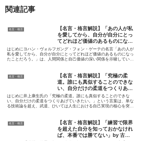
関連記事
【名言・格言解説】「あの人が私
名言・格言
を愛してから、自分が自分にとっ
てどれほど価値のあるものになっ
たことだろう。」by ゲーテの深
はじめにヨハン・ヴォルフガング・フォン・ゲーテの名言「あの人が
い意味と得られる教訓
私を愛してから、自分が自分にとってどれほど価値のあるものになっ
たことだろう。」は、人間関係と自己価値の深い関係を示唆していま
す。ゲーテのこの言葉は、他者の愛や認識がいかに私たちの...
【名言・格言解説】「究極の柔
名言・格言
道。誰にも真似することのできな
い、自分だけの柔道をつくりあげ
ていきたい。」by 井上康生の深
はじめに井上康生氏の「究極の柔道。誰にも真似することのできな
い意味と得られる教訓
い、自分だけの柔道をつくりあげていきたい。」という言葉は、単な
る技術論を超え、武道、ひいては人生における自己実現の核心を突く
言葉です。オリンピック金メダリストであり、長らく日本代表...
【名言・格言解説】「練習で限界
名言・格言
を超えた自分を知っておかなけれ
ば、本番では勝てない」by 古賀