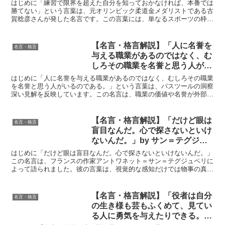
稔彦の深い意味と得られる教訓
はじめに「練習で限界を超えた自分を知っておかなければ、本番では
勝てない」という言葉は、元オリンピック柔道金メダリストである古
賀稔彦さんが発した名言です。この言葉には、単なるスポーツの枠を
超えて、私たちの日常生活や仕事にも深い影響を与える重要...
【名言・格言解説】「人に名誉を
名言・格言
与える職業があるのではなく、む
しろその職業を名誉と思う人がい
るのである。」by パスツールの
はじめに「人に名誉を与える職業があるのではなく、むしろその職業
深い意味と得られる教訓
を名誉と思う人がいるのである。」という言葉は、パスツールの洞察
深い見解を反映しています。この名言は、職業の価値や名誉が外部か
ら付与されるものではなく、その職業に従事する人自身の考...
【名言・格言解説】「だけど眼は
名言・格言
盲目なんだ。心で探さないといけ
ないんだ。」by サン＝テグジュ
ペリの深い意味と得られる教訓
はじめに「だけど眼は盲目なんだ。心で探さないといけないんだ。」
この名言は、フランスの作家アントワネット＝サン＝テグジュペリに
よって語られました。彼の言葉は、視覚的な感知だけでは物事の真実
を把握することはできず、内面的な感覚や心の探求が必要で...
【名言・格言解説】「役者は自分
名言・格言
の生き様も芸もふくめて、見てい
る人に勇気を与えたりできる。」