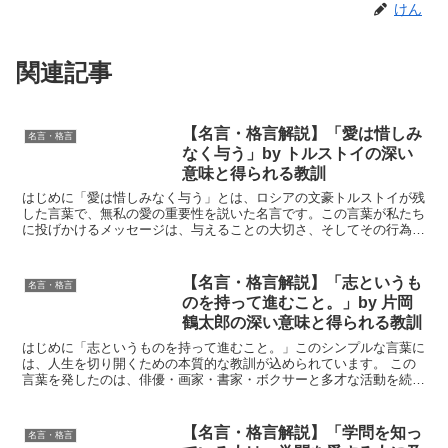
けん
関連記事
【名言・格言解説】「愛は惜しみ
名言・格言
なく与う」by トルストイの深い
意味と得られる教訓
はじめに「愛は惜しみなく与う」とは、ロシアの文豪トルストイが残
した言葉で、無私の愛の重要性を説いた名言です。この言葉が私たち
に投げかけるメッセージは、与えることの大切さ、そしてその行為が
人間関係や自己成長にどれほど大きな影響を与えるかという...
【名言・格言解説】「志というも
名言・格言
のを持って進むこと。」by 片岡
鶴太郎の深い意味と得られる教訓
はじめに「志というものを持って進むこと。」このシンプルな言葉に
は、人生を切り開くための本質的な教訓が込められています。 この
言葉を発したのは、俳優・画家・書家・ボクサーと多才な活動を続け
る片岡鶴太郎氏。彼は芸能界での成功に甘んじることなく、...
【名言・格言解説】「学問を知っ
名言・格言