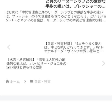
と真のリーダーシップとの微妙な
きっといい社会なのだろうと思
半歩の違いは、プレッシャーの下
う。」by 加藤 秀俊の深い意味と
で優雅さを保てるかどうかだろ
はじめに「中間管理職と真のリーダーシップとの微妙な半歩の違い
得られる教訓
う」by ケネディの深い意味と得
は、プレッシャーの下で優雅さを保てるかどうかだろう」というジョ
ン・F・ケネディの言葉は、リーダーシップの本質と管理職の役割に
られる教訓
ついて深く考えさせられます。この名言は、プレッシャーがか...
【名言・格言解説】「1日をうまく使え
ば、幸せな眠りが行ってきます。」by レ
オナルド・ダ・ヴィンチの深い意味と得
られる教訓
【名言・格言解説】「音楽は人間性の爆
発的な表現だ。」by ビリー・ジョエルの
深い意味と得られる教訓
ホーム
名言・格言