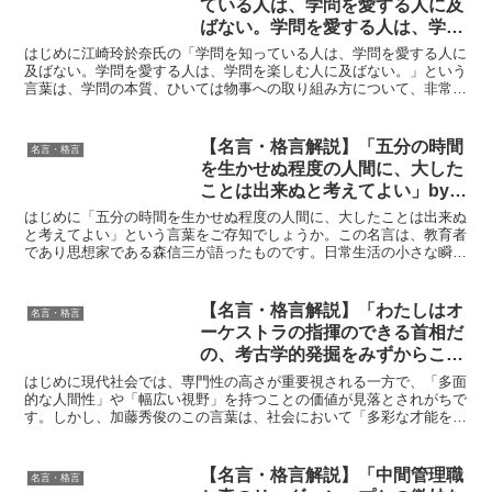
ている人は、学問を愛する人に及
ばない。学問を愛する人は、学問
を楽しむ人に及ばない。」by 江
はじめに江崎玲於奈氏の「学問を知っている人は、学問を愛する人に
崎玲於奈 の深い意味と得られる
及ばない。学問を愛する人は、学問を楽しむ人に及ばない。」という
言葉は、学問の本質、ひいては物事への取り組み方について、非常に
教訓
重要な示唆を与えてくれます。ノーベル物理学賞を受賞した...
【名言・格言解説】「五分の時間
名言・格言
を生かせぬ程度の人間に、大した
ことは出来ぬと考えてよい」by
森信三の深い意味と得られる教訓
はじめに「五分の時間を生かせぬ程度の人間に、大したことは出来ぬ
と考えてよい」という言葉をご存知でしょうか。この名言は、教育者
であり思想家である森信三が語ったものです。日常生活の小さな瞬間
をどう活用するかが、その人の人生を形づくる大きな要因に...
【名言・格言解説】「わたしはオ
名言・格言
ーケストラの指揮のできる首相だ
の、考古学的発掘をみずからここ
ろみる実業家だのといった、はば
はじめに現代社会では、専門性の高さが重要視される一方で、「多面
の広い大きな人物のいる社会は、
的な人間性」や「幅広い視野」を持つことの価値が見落とされがちで
す。しかし、加藤秀俊のこの言葉は、社会において「多彩な才能を持
ほんとうに学問だの知識だのがた
つ人々」がどれほど重要であるかを示しています。例えば、...
のしく生きている社会なのではな
いかと思う。そしてそんなふうに
【名言・格言解説】「中間管理職
名言・格言
多面的な人間をそだてる社会は、