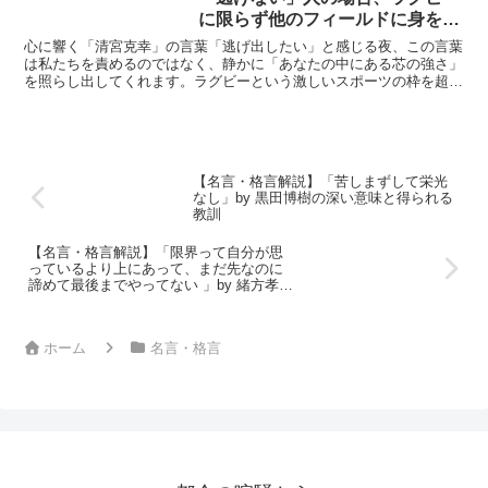
に限らず他のフィールドに身を置
いた時も多分同じように「逃げな
心に響く「清宮克幸」の言葉「逃げ出したい」と感じる夜、この言葉
い」のだと思います。もちろん成
は私たちを責めるのではなく、静かに「あなたの中にある芯の強さ」
を照らし出してくれます。ラグビーという激しいスポーツの枠を超
功するには「逃げない」だけでは
え、人生というフィールドで戦う全ての人へのエールとして、...
なく「器用か不器用か」等他の要
素も必要ではあります。ただしラ
グビー以外の場面でも「逃げな
い」ことが求められるのは同じで
【名言・格言解説】「苦しまずして栄光
はないでしょうか。」by 清宮克
なし」by 黒田博樹の深い意味と得られる
幸の深い意味と得られる教訓
教訓
【名言・格言解説】「限界って自分が思
っているより上にあって、まだ先なのに
諦めて最後までやってない 」by 緒方孝市
の深い意味と得られる教訓
ホーム
名言・格言