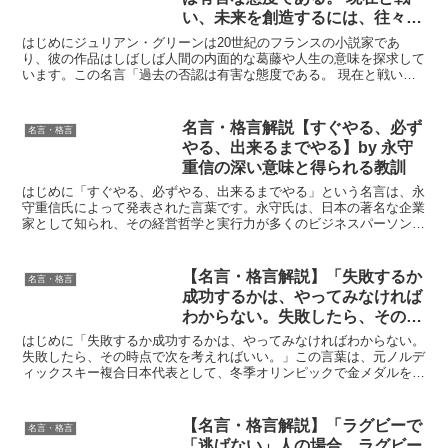
い、未来を創造するには、往々に
して過去が最も有効な武器なので
はじめにジュリアン・グリーンは20世紀のフランスの小説家であ
ある。」by ジュリアン・グリー
り、彼の作品はしばしば人間の内面的な葛藤や人生の意味を探求して
います。この名言「過去の否認は有害な態度である。 現在と戦い、
ンの深い意味と得られる教訓
未来を創造するには、往々にして過去が最も有効な武器なので...
名言・格言解説【すぐやる、必ず
名言・格言
やる、出来るまでやる】by 永守
重信の深い意味と得られる教訓
はじめに「すぐやる、必ずやる、出来るまでやる」という名言は、永
守重信氏によって発表された言葉です。永守氏は、日本の著名な企業
家として知られ、その経営哲学と実行力が多くのビジネスパーソンに
影響を与えています。この言葉は、仕事や人生において成功...
【名言・格言解説】「失敗するか
名言・格言
成功するかは、やってみなければ
わからない。失敗したら、その時
点で次を考えればいい。」by 荻
はじめに「失敗するか成功するかは、やってみなければわからない。
原 健司の深い意味と得られる教
失敗したら、その時点で次を考えればいい。」この言葉は、元ノルデ
ィックスキー複合日本代表として、冬季オリンピックで金メダルを獲
訓
得するなど、数々の輝かしい成績を残した荻原健司さんの言...
【名言・格言解説】「ラグビーで
名言・格言
「逃げない」人の場合、ラグビー