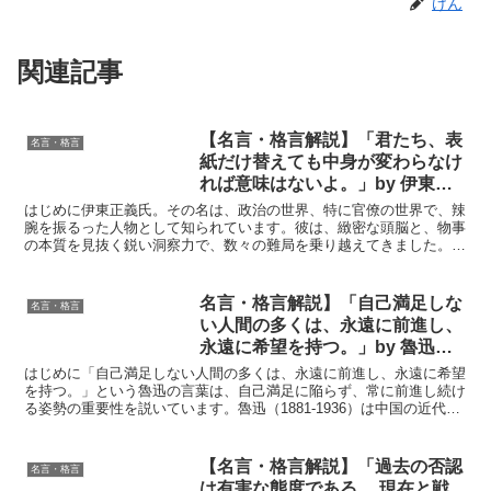
けん
関連記事
【名言・格言解説】「君たち、表
名言・格言
紙だけ替えても中身が変わらなけ
れば意味はないよ。」by 伊東正
義の深い意味と得られる教訓
はじめに伊東正義氏。その名は、政治の世界、特に官僚の世界で、辣
腕を振るった人物として知られています。彼は、緻密な頭脳と、物事
の本質を見抜く鋭い洞察力で、数々の難局を乗り越えてきました。彼
の言葉は、飾り気のないストレートな表現でありながら、核...
名言・格言解説】「自己満足しな
名言・格言
い人間の多くは、永遠に前進し、
永遠に希望を持つ。」by 魯迅の
深い意味と得られる教訓
はじめに「自己満足しない人間の多くは、永遠に前進し、永遠に希望
を持つ。」という魯迅の言葉は、自己満足に陥らず、常に前進し続け
る姿勢の重要性を説いています。魯迅（1881-1936）は中国の近代文
学の巨星であり、彼の作品は社会や人間の本質を鋭...
【名言・格言解説】「過去の否認
名言・格言
は有害な態度である。 現在と戦