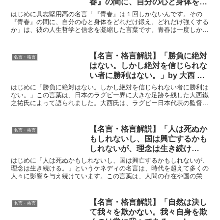
春』の間に、自分の心と身体をど
れだけ鍛え、どれだけ強くする
はじめに具志堅用高の名言「『青春』は１回しかないんです。その
か」by 具志堅用高の深い意味と
『青春』の間に、自分の心と身体をどれだけ鍛え、どれだけ強くする
か」は、彼の人生哲学と信念を凝縮した言葉です。青春は一度しか訪
得られる教訓
れない貴重な時間であり、その間に何を成すかが将来を大きく...
【名言・格言解説】「勝負に絶対
名言・格言
はない。しかし絶対を信じられな
い者に勝利はない。」by 大西 鐵
之祐の深い意味と得られる教訓
はじめに「勝負に絶対はない。しかし絶対を信じられない者に勝利は
ない。」この言葉は、日本のラグビー界に大きな足跡を残した大西鐵
之祐氏によって語られました。大西氏は、ラグビー日本代表の監督と
して、また、数々の名選手を育て上げた指導者として、その...
【名言・格言解説】「人は死ぬか
名言・格言
もしれないし、国は興亡するかも
しれないが、理念は生き続け
る。」by ケネディの深い意味と
はじめに「人は死ぬかもしれないし、国は興亡するかもしれないが、
得られる教訓
理念は生き続ける。」というケネディの名言は、時代を超えて多くの
人々に影響を与え続けています。この言葉は、人間の存在や国の栄枯
盛衰に関係なく、理念や信念の力は永続的であるという深い...
【名言・格言解説】「自然は決し
名言・格言
て我々を欺かない。我々自身を欺