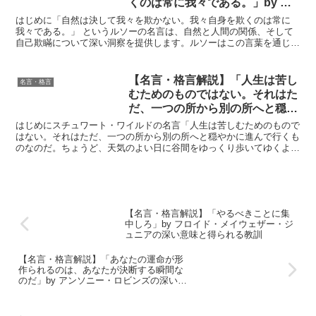
くのは常に我々である。」by ル
ソーの深い意味と得られる教訓
はじめに「自然は決して我々を欺かない。我々自身を欺くのは常に
我々である。」 というルソーの名言は、自然と人間の関係、そして
自己欺瞞について深い洞察を提供します。ルソーはこの言葉を通じ
て、自然の法則や真実は変わらないものであり、私たちがそれに...
【名言・格言解説】「人生は苦し
名言・格言
むためのものではない。それはた
だ、一つの所から別の所へと穏や
かに進んで行くものなのだ。ちょ
はじめにスチュワート・ワイルドの名言「人生は苦しむためのもので
うど、天気のよい日に谷間をゆっ
はない。それはただ、一つの所から別の所へと穏やかに進んで行くも
のなのだ。ちょうど、天気のよい日に谷間をゆっくり歩いてゆくよう
くり歩いてゆくように。」by ス
に。」は、私たちの生き方や考え方に深い影響を与える力を...
チュワート・ワイルドの深い意味
と得られる教訓
【名言・格言解説】「やるべきことに集
中しろ」by フロイド・メイウェザー・ジ
ュニアの深い意味と得られる教訓
【名言・格言解説】「あなたの運命が形
作られるのは、あなたが決断する瞬間な
のだ」by アンソニー・ロビンズの深い意
味と得られる教訓