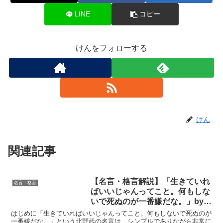
LINE
コピー
けんをフォローする
けん
関連記事
【名言・格言解説】「生きていれ
名言・格言
ばいいじゃんってこと。何もしな
いで死ぬのが一番嫌だな。」by
北野武の深い意味と得られる教訓
はじめに「生きていればいいじゃんってこと。何もしないで死ぬのが
一番嫌だな。」という北野武の名言は、シンプルでありながら非常に