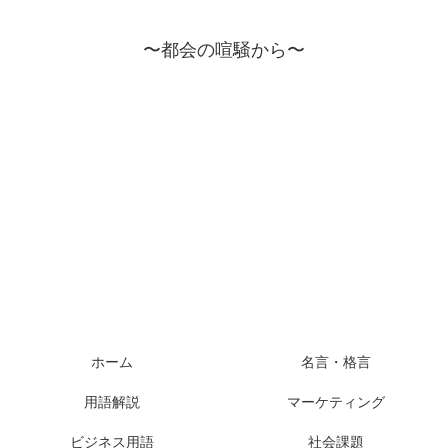
〜都会の喧騒から〜
ホーム
名言・格言
用語解説
マーケティング
ビジネス用語
社会課題