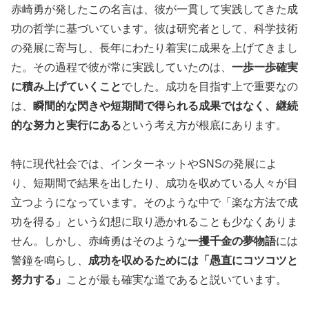
赤崎勇が発したこの名言は、彼が一貫して実践してきた成
功の哲学に基づいています。彼は研究者として、科学技術
の発展に寄与し、長年にわたり着実に成果を上げてきまし
た。その過程で彼が常に実践していたのは、
一歩一歩確実
に積み上げていくこと
でした。成功を目指す上で重要なの
は、
瞬間的な閃きや短期間で得られる成果ではなく、継続
的な努力と実行にある
という考え方が根底にあります。
特に現代社会では、インターネットやSNSの発展によ
り、短期間で結果を出したり、成功を収めている人々が目
立つようになっています。そのような中で「楽な方法で成
功を得る」という幻想に取り憑かれることも少なくありま
せん。しかし、赤崎勇はそのような
一攫千金の夢物語
には
警鐘を鳴らし、
成功を収めるためには「愚直にコツコツと
努力する」
ことが最も確実な道であると説いています。