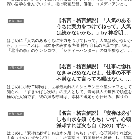
深い哲学を含んでいます。彼は映画監督、俳優、コメディアンとして
多彩な才能を発揮してきましたが、その背景には常に人生に...
【名言・格言解説】「人気のある
名言・格言
うちに実力をつけてねって。人気
は続かないから。」by 神谷明の
深い意味と得られる教訓
はじめに「人気のあるうちに実力をつけてねって。人気は続かないか
ら。」——これは、日本を代表する声優 神谷明 氏の言葉です。彼は
『北斗の拳』のケンシロウ、『シティーハンター』の冴羽獠など、多
くの名作アニメで活躍し、その存在感は圧倒的でした。し...
【名言・格言解説】「仕事に惚れ
名言・格言
なきゃだめなんだよ。仕事の不平
不満なんて言ってる暇はない。技
を磨くことに人生を賭けなき
はじめに小野二郎氏は、世界最高齢のミシュラン三ツ星シェフとして
ゃ。」by 小野二郎の深い意味と
知られ、「すきやばし次郎」の主人として、寿司職人の世界で頂点を
極めた人物です。彼の握る寿司は、素材の選定から仕込み、握りの技
得られる教訓
術に至るまで、全てにおいて妥協を許さない徹底した姿勢に...
【名言・格言解説】「安禅は必ず
名言・格言
しも山水を須（もち）いず。心頭
滅却すれば火も自（おの）ずから
涼し。」by 快川 紹喜の深い意味
はじめに「安禅は必ずしも山水を須（もち）いず。心頭滅却すれば火
と得られる教訓
も自（おの）ずから涼し。」この言葉は、戦国時代の禅僧、快川紹喜