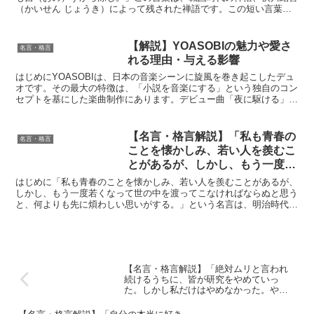
（かいせん じょうき）によって残された禅語です。この短い言葉の
中に、禅の教えの核心とも言える深い智慧が凝縮されていま...
【解説】YOASOBIの魅力や愛さ
名言・格言
れる理由・与える影響
はじめにYOASOBIは、日本の音楽シーンに旋風を巻き起こしたデュ
オです。その最大の特徴は、「小説を音楽にする」という独自のコン
セプトを基にした楽曲制作にあります。デビュー曲「夜に駆ける」は
瞬く間にヒットし、彼らの名は世界中に広まりました。...
【名言・格言解説】「私も青春の
名言・格言
ことを懐かしみ、若い人を羨むこ
とがあるが、しかし、もう一度若
くなって世の中を渡ってこなけれ
はじめに「私も青春のことを懐かしみ、若い人を羨むことがあるが、
ばならぬと思うと、何よりも先に
しかし、もう一度若くなって世の中を渡ってこなければならぬと思う
と、何よりも先に煩わしい思いがする。」という名言は、明治時代の
煩わしい思いがする。」by 正宗
文学者であり詩人の正宗白鳥によるものです。この言葉は、...
白鳥の深い意味と得られる教訓
【名言・格言解説】「絶対ムリと言われ
続けるうちに、皆が研究をやめていっ
た。しかし私だけはやめなかった。やり
続けたから成果が出た。」by 赤崎勇の深
い意味と得られる教訓