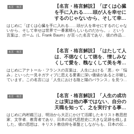
【名言・格言解説】「ぼくは心臓
名言・格言
を手に入れる……頭が人を幸せに
するのじゃないから、そして幸せ
は世界で一番素晴らしいものだか
はじめに「ぼくは心臓を手に入れる……頭が人を幸せにするのじゃな
ら。」by ボームの深い意味と得
いから、そして幸せは世界で一番素晴らしいものだから。」 という
言葉は、ボーム（L. Frank Baum）が言った名言であり、彼の作品や
られる教訓
思想に深い影響を与えました。この言葉は、知...
【名言・格言解説】「はたして人
名言・格言
は、不徳なくして徳を、憎しみな
くして愛を、醜なくして美を考え
ることができるだろうか？ 実に
はじめにアナトール・フランスの言葉は、人生における「悪」や「悩
悪と悩みのおかげで地球は住むに
み」といった一見ネガティブに思える要素に深い価値があると示唆し
ています。この名言には「人生における陰と陽のバランス」を見つめ
たえ、人生は生きるに値するので
る洞察が込められており、現代の私たちが経験する悩みや苦...
ある。」by アナトール・フラン
スの深い意味と得られる教訓
【名言・格言解説】「人生の成功
名言・格言
とは実は他の事ではない、自分の
天職を知って、之を実行する事で
ある。」by 内村鑑三の深い意味
はじめに内村鑑三は、明治から大正にかけて活躍したキリスト教思想
と得られる教訓
家、文学者、教育者であり、日本の近代思想史に大きな足跡を残しま
した。彼の思想は、キリスト教信仰を基盤としながらも、日本の伝統
的な精神や文化、そして西洋の近代思想を融合させた独特の...