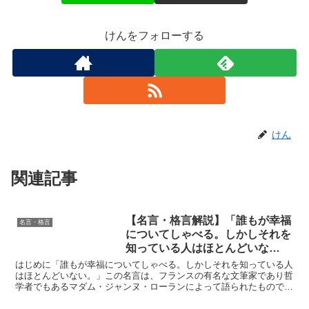
けんをフォローする
けん
関連記事
【名言・格言解説】「誰もが幸福
名言・格言
についてしゃべる。しかしそれを
知っている人はほとんどいな
い。」 by マダム・ジャンヌ・ロ
はじめに「誰もが幸福についてしゃべる。しかしそれを知っている人
ーランの深い意味と得られる教訓
はほとんどいない。」この名言は、フランスの有名な文筆家であり哲
学者でもあるマダム・ジャンヌ・ローランによって語られたもので
す。幸福というテーマは、人類にとって永遠の探求の対象であ...