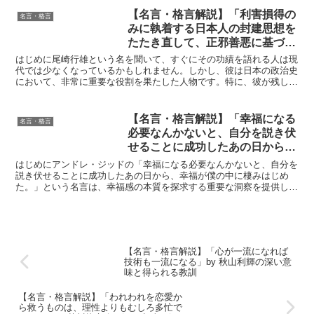
【名言・格言解説】「利害損得の
名言・格言
みに執着する日本人の封建思想を
たたき直して、正邪善悪に基づい
て行動する人間をつくることが、
はじめに尾崎行雄という名を聞いて、すぐにその功績を語れる人は現
民主主義の目的であり、教育者の
代では少なくなっているかもしれません。しかし、彼は日本の政治史
において、非常に重要な役割を果たした人物です。特に、彼が残した
使命である。」by 尾崎行雄の深
数々の名言は、時代を超えて現代社会にも通じる普遍的な教...
い意味と得られる教訓
【名言・格言解説】「幸福になる
名言・格言
必要なんかないと、自分を説き伏
せることに成功したあの日から、
幸福が僕の中に棲みはじめた。」
はじめにアンドレ・ジッドの「幸福になる必要なんかないと、自分を
by ジッドの深い意味と得られる
説き伏せることに成功したあの日から、幸福が僕の中に棲みはじめ
た。」という名言は、幸福感の本質を探求する重要な洞察を提供しま
教訓
す。ジッドはこの言葉を通じて、外部の条件や期待に左右され...
【名言・格言解説】「心が一流になれば
技術も一流になる」by 秋山利輝の深い意
味と得られる教訓
【名言・格言解説】「われわれを恋愛か
ら救うものは、理性よりもむしろ多忙で