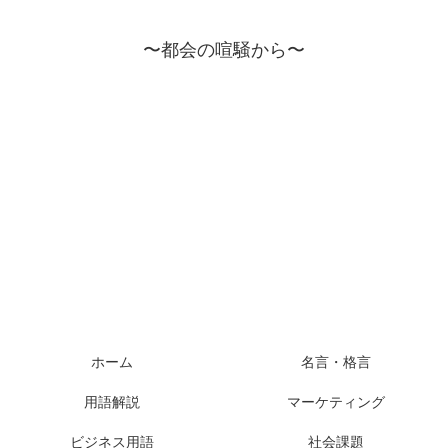
〜都会の喧騒から〜
ホーム
名言・格言
用語解説
マーケティング
ビジネス用語
社会課題