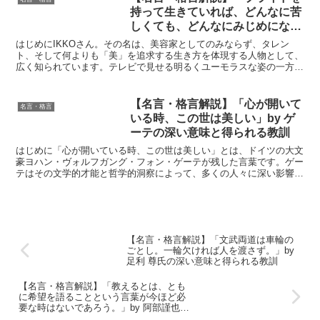
持って生きていれば、どんなに苦
しくても、どんなにみじめになっ
ても、ぶれずに正しく生きていけ
はじめにIKKOさん。その名は、美容家としてのみならず、タレン
る。」by IKKOの深い意味と得ら
ト、そして何よりも「美」を追求する生き方を体現する人物として、
広く知られています。テレビで見せる明るくユーモラスな姿の一方
れる教訓
で、彼女の言葉には、人生の苦楽を経験してきたからこそ生ま...
【名言・格言解説】「心が開いて
名言・格言
いる時、この世は美しい」by ゲ
ーテの深い意味と得られる教訓
はじめに「心が開いている時、この世は美しい」とは、ドイツの大文
豪ヨハン・ヴォルフガング・フォン・ゲーテが残した言葉です。ゲー
テはその文学的才能と哲学的洞察によって、多くの人々に深い影響を
与えてきました。この名言には、私たちの日常生活において...
【名言・格言解説】「文武両道は車輪の
ごとし。一輪欠ければ人を渡さず。」by
足利 尊氏の深い意味と得られる教訓
【名言・格言解説】「教えるとは、とも
に希望を語ることという言葉が今ほど必
要な時はないであろう。」by 阿部謹也の
深い意味と得られる教訓