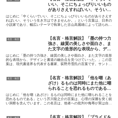
いい、そこにちょっぴりいいもの
がありさえすればいい、そういう
生き方はできませんか。」by 古
はじめに「中くらいでいい、そこにちょっぴりいいものがありさえす
山高麗雄の深い意味と得られる教
ればいい、そういう生き方はできませんか。」という言葉は、日本の
小説家であり、幅広いテーマで執筆した古山高麗雄によって語られま
訓
した。この名言は、現代人が抱える「完璧主義」や「過度な...
【名言・格言解説】「墨の持つ力
名言・格言
強さ、線質の美しさや面白さ、ま
た文字の造形的な表現から、デザ
インと書道の融合点を見つけてい
はじめに「墨の持つ力強さ、線質の美しさや面白さ、また文字の造形
った。」by 荻野 丹雪の深い意味
的な表現から、デザインと書道の融合点を見つけていった。」この言
葉は、現代書道界を代表する書家、荻野丹雪氏の言葉です。サントリ
と得られる教訓
ーウイスキー「響」やNHK大河ドラマ「新選組！」の題字...
【名言・格言解説】「他を嘲（あ
名言・格言
ざけ）るものは同時にまた他に嘲
られることを恐れるものである」
by 芥川龍之介の深い意味と得ら
はじめに「他を嘲（あざけ）るものは同時にまた他に嘲られることを
れる教訓
恐れるものである」という芥川龍之介の言葉は、心理の深層を突く鋭
い洞察を含んでいます。この名言は、他者への批判や侮辱が実は自己
の弱さや恐れを反映していることを示唆しています。芥川龍...
【名言・格言解説】「プライドを
名言・格言