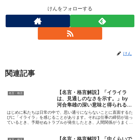
けんをフォローする
けん
関連記事
【名言・格言解説】「イライラ
名言・格言
は、見通しのなさを示す。」by
河合隼雄の深い意味と得られる教
訓
はじめに私たちは日常の中で、思い通りにならないことに直面するた
びに「イライラ」を感じることがあります。それは仕事の締切が迫っ
ているとき、予期せぬトラブルが発生したとき、人間関係がうまくい
かないときなど、さまざまな場面で現れるものです。そんな...
【名言・格言解説】「中くらいで
名言・格言