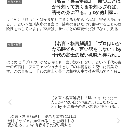
【名言・格言解説】「勝つことば
名言・格言
かり知りて負くるを知らざれば、
害その身に至る。」by 徳川家康
の深い意味と得られる教訓
はじめに「勝つことばかり知りて負くるを知らざれば、害その身に至
る。」という徳川家康の名言は、勝利の喜びだけに集中することの危
険性を示しています。家康は、勝つことの重要性だけでなく、敗北を
理解し受け入れることの大切さを教えています。この名言は...
【名言・格言解説】「プロはいか
名言・格言
なる時でも、言い訳をしない」by
千代の富士の深い意味と得られる
教訓
はじめに「プロはいかなる時でも、言い訳をしない」という千代の富
士の名言は、プロフェッショナルとしての本質を鋭く突いた言葉で
す。この言葉は、千代の富士が長年の相撲人生で積み重ねてきた経験
と成功に裏打ちされた信念そのもの。圧倒的な実績を持ちなが...
【名言・格言解説】「世の中にたった一
人しかいない自分の生き方にこだわるこ
と」by 有森裕子の深い意味と得られる教
訓
【名言・格言解説】「結果を出すには1回
だけじゃダメ。頑張れることを続ける必
要がある。」by 有森裕子の深い意味と得