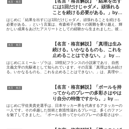
【名言・格言解説】「結果を出す
名言・格言
には1回だけじゃダメ。頑張れる
ことを続ける必要がある。」by
有森裕子の深い意味と得られる教
はじめに「結果を出すには1回だけじゃダメ。頑張れることを続ける
訓
必要がある。」という言葉は、有森裕子が数々の困難を乗り越え、輝
かしい成果をあげたアスリートとしての経験から生まれました。彼女
の名言は、短期的な努力や一度の成功に満足せず、長期的な...
【名言・格言解説】「真理は生み
名言・格言
続ける。いかなるものも、これを
止めることはできない。」 by エ
ミール・ゾラの深い意味と得られ
はじめにエミール・ゾラは、19世紀フランスの小説家であり、自然
る教訓
主義文学の先駆者として知られています。その言葉「真理は生み続け
る。いかなるものも、これを止めることはできない。」は、真理や正
義、そしてそれらが人々や社会に与える影響について深く考...
【名言・格言解説】「ボールを持
名言・格言
ってからのプレーの多彩さはやは
り自分の特徴ですから。」by 宇
佐美貴史の深い意味と得られる教
はじめに宇佐美貴史選手は、日本サッカー界を代表するアタッカーの
訓
一人です。その卓越した技術と創造性溢れるプレーは、多くのファン
を魅了してきました。「ボールを持ってからのプレーの多彩さはやは
り自分の特徴ですから。」という言葉は、彼のプレースタイ...