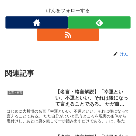
けんをフォローする
けん
関連記事
【名言・格言解説】「幸運とい
名言・格言
い、不運といい、それは後になっ
て言えることである。 ただ自分
がよいと思うところを現実の条件
はじめに大川博の名言「幸運といい、不運といい、それは後になって
から裏付けし、あとは勇を鼓して
言えることである。 ただ自分がよいと思うところを現実の条件から
裏付けし、あとは勇を鼓して一歩踏み出すだけである。」は、私たち
一歩踏み出すだけである。」 by
が人生を歩む上での心構えを示しています。幸運や不運は、...
大川博の深い意味と得られる教訓