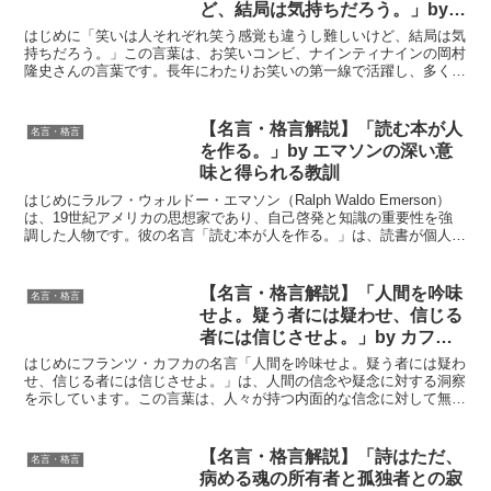
ど、結局は気持ちだろう。」by
岡村隆史の深い意味と得られる教
はじめに「笑いは人それぞれ笑う感覚も違うし難しいけど、結局は気
訓
持ちだろう。」この言葉は、お笑いコンビ、ナインティナインの岡村
隆史さんの言葉です。長年にわたりお笑いの第一線で活躍し、多くの
人々を笑顔にしてきた岡村さんの言葉は、笑いの本質、そし...
【名言・格言解説】「読む本が人
名言・格言
を作る。」by エマソンの深い意
味と得られる教訓
はじめにラルフ・ウォルドー・エマソン（Ralph Waldo Emerson）
は、19世紀アメリカの思想家であり、自己啓発と知識の重要性を強
調した人物です。彼の名言「読む本が人を作る。」は、読書が個人の
成長と人格形成にどれほど重要であるかを...
【名言・格言解説】「人間を吟味
名言・格言
せよ。疑う者には疑わせ、信じる
者には信じさせよ。」by カフカ
の深い意味と得られる教訓
はじめにフランツ・カフカの名言「人間を吟味せよ。疑う者には疑わ
せ、信じる者には信じさせよ。」は、人間の信念や疑念に対する洞察
を示しています。この言葉は、人々が持つ内面的な信念に対して無理
に介入せず、彼らの選択を尊重することの重要性を説いてい...
【名言・格言解説】「詩はただ、
名言・格言
病める魂の所有者と孤独者との寂