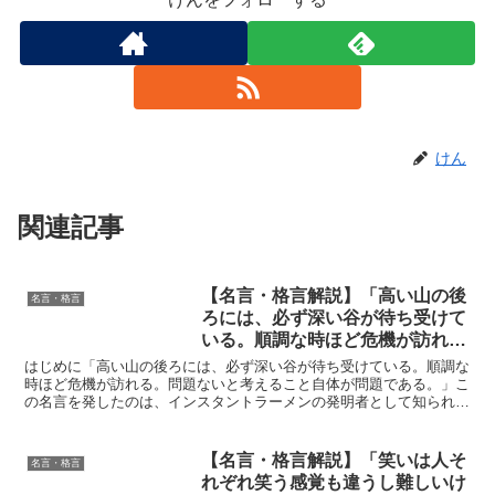
けん
関連記事
【名言・格言解説】「高い山の後
名言・格言
ろには、必ず深い谷が待ち受けて
いる。順調な時ほど危機が訪れ
る。問題ないと考えること自体が
はじめに「高い山の後ろには、必ず深い谷が待ち受けている。順調な
問題である。」by 安藤百福の深
時ほど危機が訪れる。問題ないと考えること自体が問題である。」こ
の名言を発したのは、インスタントラーメンの発明者として知られる
い意味と得られる教訓
安藤百福氏です。彼の言葉には、単なる事業家としての成功...
【名言・格言解説】「笑いは人そ
名言・格言
れぞれ笑う感覚も違うし難しいけ