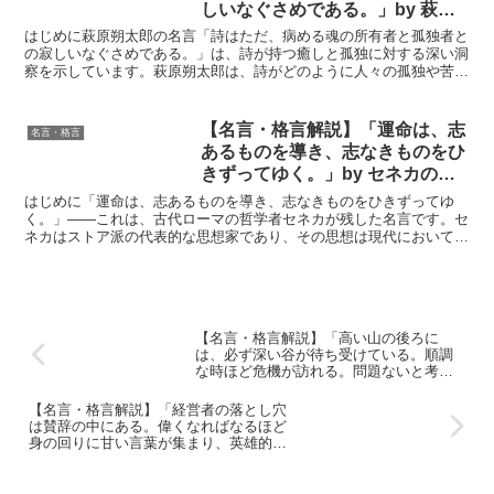
しいなぐさめである。」by 萩原
朔太郎の深い意味と得られる教訓
はじめに萩原朔太郎の名言「詩はただ、病める魂の所有者と孤独者と
の寂しいなぐさめである。」は、詩が持つ癒しと孤独に対する深い洞
察を示しています。萩原朔太郎は、詩がどのように人々の孤独や苦悩
を慰めるのか、またその背後に潜む感情の深層を描き出して...
【名言・格言解説】「運命は、志
名言・格言
あるものを導き、志なきものをひ
きずってゆく。」by セネカの深
い意味と得られる教訓
はじめに「運命は、志あるものを導き、志なきものをひきずってゆ
く。」――これは、古代ローマの哲学者セネカが残した名言です。セ
ネカはストア派の代表的な思想家であり、その思想は現代においても
多くの人々に影響を与え続けています。この言葉は、私たちが...
【名言・格言解説】「高い山の後ろに
は、必ず深い谷が待ち受けている。順調
な時ほど危機が訪れる。問題ないと考え
ること自体が問題である。」by 安藤百福
の深い意味と得られる教訓
【名言・格言解説】「経営者の落とし穴
は賛辞の中にある。偉くなればなるほど
身の回りに甘い言葉が集まり、英雄的気
分にひたっていると必ずつまずく。苦言
に耳を貸さない経営者は、必ず会社に危
機を招く。」by 安藤百福の深い意味と得