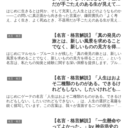
だが手ごたえのある生が見えてく
るような気がする。」by 鎌田實
はじめに生きるとは何か、そして充実した人生とはどのようなものか
の深い意味と得られる教訓
——この問いに真正面から向き合った言葉が、鎌田實氏の「よく考
え、よく生き、よく死ぬとき、不器用だが手ごたえのある生が見えて
くるような気がする。」という名言です。鎌田氏は医師として...
【名言・格言解説】「真の発見の
名言・格言
旅とは、新しい風景を求めること
でなく、新しいものの見方を得る
ことだ。」by プルーストの深い
はじめにマルセル・プルーストが残した「真の発見の旅とは、新しい
意味と得られる教訓
風景を求めることでなく、新しいものの見方を得ることだ。」という
名言は、私たちの知覚と経験に関する深い洞察を提供します。プルー
ストは、物質的な旅行や外部の変化よりも、内面的な変化が...
【名言・格言解説】「人生はおよ
名言・格言
そ二種類のものがある。できるけ
れどもしない。したいけれどもで
きない。」by ゲーテの深い意味
はじめにゲーテの名言「人生はおよそ二種類のものがある。できるけ
と得られる教訓
れどもしない。したいけれどもできない。」は、人生の選択と葛藤を
鋭く描写しています。この言葉は、我々が直面する二つの状況—「可
能だが実行しない」選択と「願望があるが達成できない」現...
【名言・格言解説】「一生懸命や
名言・格言
ってよかった。」by 神谷浩史の