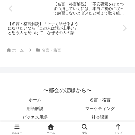
【名言・格言解説】「不安要素をひとつ
ずつ消していくには、本当に初心に戻っ
て練習しないとダメだと考えて取り組ん
でいます」by 池江璃花子の深い意味と得
られる教訓
【名言・格言解説】「上手く話せるよう
になりたいなら『この人は話が上手い』
と思う人を見つけて、なぜその人の話が
面白いのかを考えてみてください。」by
池上彰の深い意味と得られる教訓
ホーム
名言・格言
〜都会の喧騒から〜
ホーム
名言・格言
用語解説
マーケティング
ビジネス用語
社会課題
© 2022 〜都会の喧騒から〜.
メニュー
ホーム
検索
トップ