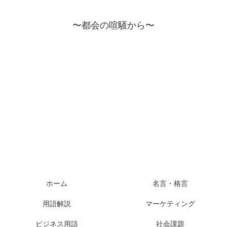
〜都会の喧騒から〜
ホーム
名言・格言
用語解説
マーケティング
ビジネス用語
社会課題