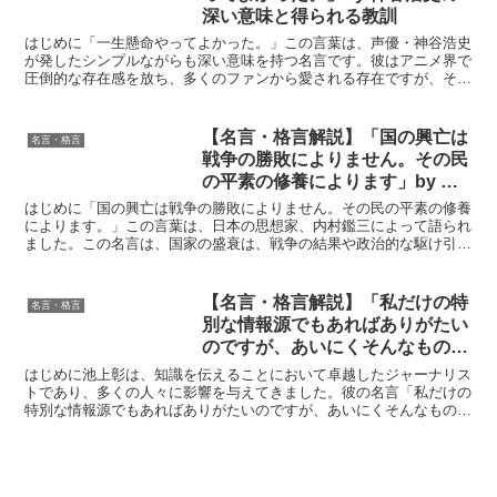
深い意味と得られる教訓
はじめに「一生懸命やってよかった。」この言葉は、声優・神谷浩史
が発したシンプルながらも深い意味を持つ名言です。彼はアニメ界で
圧倒的な存在感を放ち、多くのファンから愛される存在ですが、その
成功は決して偶然ではありません。彼のキャリアには数々の...
【名言・格言解説】「国の興亡は
名言・格言
戦争の勝敗によりません。その民
の平素の修養によります」by 内
村鑑三の深い意味と得られる教訓
はじめに「国の興亡は戦争の勝敗によりません。その民の平素の修養
によります。」この言葉は、日本の思想家、内村鑑三によって語られ
ました。この名言は、国家の盛衰は、戦争の結果や政治的な駆け引き
だけでなく、国民一人ひとりの道徳的な成熟度、日々の行動...
【名言・格言解説】「私だけの特
名言・格言
別な情報源でもあればありがたい
のですが、あいにくそんなものは
持っていません。」by 池上彰の
はじめに池上彰は、知識を伝えることにおいて卓越したジャーナリス
深い意味と得られる教訓
トであり、多くの人々に影響を与えてきました。彼の名言「私だけの
特別な情報源でもあればありがたいのですが、あいにくそんなものは
持っていません。」は、真実を追求し、その過程で個人の努...