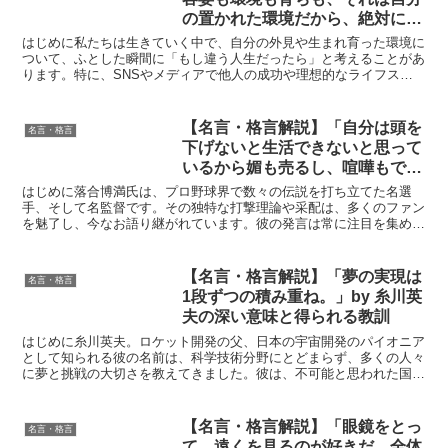
の置かれた環境だから、絶対に否
定してはいけない。」by 片岡鶴
はじめに私たちは生きていく中で、自分の外見や生まれ育った環境に
太郎の深い意味と得られる教訓
ついて、ふとした瞬間に「もし違う人生だったら」と考えることがあ
ります。特に、SNSやメディアで他人の成功や理想的なライフスタ
イルを目にする機会が増えた現代では、そうした比較の中で...
【名言・格言解説】「自分は頭を
名言・格言
下げないと生活できないと思って
いるから媚も売るし、喧嘩もでき
ないんだ。人間、自分に自信があ
はじめに落合博満氏は、プロ野球界で数々の伝説を打ち立てた名選
れば喧嘩もするのよ。」by 落合
手、そして名監督です。その独特な打撃理論や采配は、多くのファン
を魅了し、今なお語り継がれています。彼の発言は常に注目を集め、
博満の深い意味と得られる教訓
時に物議を醸すこともありましたが、その言葉の裏には、深い...
【名言・格言解説】「夢の実現は
名言・格言
1段ずつの積み重ね。」by 糸川英
夫の深い意味と得られる教訓
はじめに糸川英夫。ロケット開発の父、日本の宇宙開発のパイオニア
として知られる彼の名前は、科学技術分野にとどまらず、多くの人々
に夢と挑戦の大切さを教えてきました。彼は、不可能と思われた国産
ロケットの開発を成し遂げ、日本の宇宙開発の礎を築きまし...
【名言・格言解説】「眼鏡をとっ
名言・格言
て、遠くを見るのが好きだ。全体