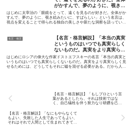
がかすんで、夢のように、覗き絵
みたいに、すばらしい」by 太宰
はじめに太宰治の「眼鏡をとって、遠くを見るのが好きだ。全体がか
治の深い意味と得られる教訓
すんで、夢のように、覗き絵みたいに、すばらしい」という名言は、
視点を変えることで得られる独自の美しさや新たな洞察を語っていま
す。この言葉は、物事の見え方や感じ方が如何に私たちの経...
【名言・格言解説】「本当の真実
名言・格言
というものはいつでも真実らしく
ないものだ。真実をより真実らし
く見せるためには、どうしてもそ
はじめにロシアの偉大な作家ドストエフスキーの名言「本当の真実と
れに嘘を混ぜる必要がある。だか
いうものはいつでも真実らしくないものだ。真実をより真実らしく見
せるためには、どうしてもそれに嘘を混ぜる必要がある。だから人間
ら人間はつねにそうしてきたもの
はつねにそうしてきたものだ。」は、私たちの認識と真実の...
だ。」 by ドストエフスキーの深
い意味と得られる教訓
【名言・格言解説】「もしプロという言
葉があるとしたら、それは技術ではな
く、自己犠牲を伴う努力なり研鑽を己の
生き甲斐にできるかという、その一点に
かかっているんじゃないですか。」by 五
【名言・格言解説】「なにもやらなくて
木寛之の深い意味と得られる教訓
もよい、失敗した人生であってもよい、
それはそれで人間として生まれてきて、
そして人間として死んでいく、そのこと
においてまず存在に価値があるのだ。」