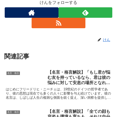
けんをフォローする
けん
関連記事
【名言・格言解説】「もし君が悩
名言・格言
む友を持っているなら、君は彼の
悩みに対して安息の場所となれ。
だが、いうならば、堅い寝床、戦
はじめにフリードリヒ・ニーチェは、19世紀のドイツの哲学者であ
陣用の寝床となれ。そうであって
り、彼の思想は現在でも多くの人々に影響を与え続けています。彼の
名言は、しばしば人生の複雑な側面を鋭く捉え、深い洞察を提供しま
こそ君は彼に最も役立つものとな
す。今回取り上げる名言「もし君が悩む友を持っているなら...
るだろう。」by ニーチェの深い
意味と得られる教訓
【名言・格言解説】「全ての顔も
名言・格言
容姿も環境も育ちも、それは自分