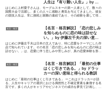
人生は『有り難い人生』」by 上
村愛子の深い意味と得られる教訓
はじめに上村愛子さんは、モーグルスキーの第一人者として、数々の
国際大会で活躍し、多くの人々に感動と勇気を与えてきました。彼女
の競技人生は、常に挑戦と困難の連続であり、その経験を通して培わ
れた言葉は、私たちに深い示唆を与えてくれます。「難題の...
【名言・格言解説】「恋の悲しみ
名言・格言
を知らぬものに恋の味は話せな
い。」by 伊藤左千夫の深い意味
と得られる教訓
はじめに伊藤左千夫は日本の文人であり、特に恋愛をテーマにした作
品で知られています。その名言「恋の悲しみを知らぬものに恋の味は
話せない。」は、恋愛に伴う悲しみや苦しみが、真の恋愛体験を形成
する重要な要素であることを示しています。この言葉は、恋...
【名言・格言解説】「最初の仕事
名言・格言
はくじ引きである。」by ドラッ
カーの深い意味と得られる教訓
はじめに「最初の仕事はくじ引きである」 ーこれはドラッカーが語
る、人生やキャリアの選択における偶然性と不確定要素を象徴する名
言です。多くの人がキャリアやビジネスでの成功を夢見て計画し、慎
重に準備を重ねますが、最初のステージがどのように始まる...