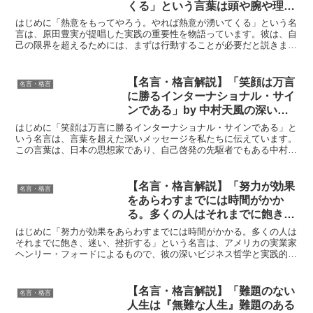
くる」という言葉は頭や腕や理屈
を超えた実践の世界である。われ
はじめに「熱意をもってやろう。やれば熱意が湧いてくる」という名
われは、みんなかけがえのない立
言は、原田豊実が提唱した実践の重要性を物語っています。彼は、自
己の限界を超えるためには、まずは行動することが必要だと説きまし
派な個性をもっている。これを十
た。この言葉は、ただの理論にとどまらず、行動を通じて得...
二分に発揮させるのが熱意であ
り、熱情である。」by 原田豊実
【名言・格言解説】「笑顔は万言
名言・格言
の深い意味と得られる教訓
に勝るインターナショナル・サイ
ンである」by 中村天風の深い意
味と得られる教訓
はじめに「笑顔は万言に勝るインターナショナル・サインである」と
いう名言は、言葉を超えた深いメッセージを私たちに伝えています。
この言葉は、日本の思想家であり、自己啓発の先駆者でもある中村天
風の教えに基づいています。中村天風は、ポジティブな心の...
【名言・格言解説】「努力が効果
名言・格言
をあらわすまでには時間がかか
る。多くの人はそれまでに飽き、
迷い、挫折する」by フォードの
はじめに「努力が効果をあらわすまでには時間がかかる。多くの人は
深い意味と得られる教訓
それまでに飽き、迷い、挫折する」という名言は、アメリカの実業家
ヘンリー・フォードによるもので、彼の深いビジネス哲学と実践的な
経験が反映されています。フォードは、自動車産業の発展に...
【名言・格言解説】「難題のない
名言・格言
人生は『無難な人生』難題のある