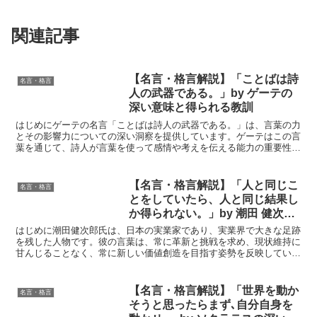
関連記事
【名言・格言解説】「ことばは詩
名言・格言
人の武器である。」by ゲーテの
深い意味と得られる教訓
はじめにゲーテの名言「ことばは詩人の武器である。」は、言葉の力
とその影響力についての深い洞察を提供しています。ゲーテはこの言
葉を通じて、詩人が言葉を使って感情や考えを伝える能力の重要性を
強調しています。この名言は、言葉が持つ力を再認識させ、...
【名言・格言解説】「人と同じこ
名言・格言
とをしていたら、人と同じ結果し
か得られない。」by 潮田 健次郎
の深い意味と得られる教訓
はじめに潮田健次郎氏は、日本の実業家であり、実業界で大きな足跡
を残した人物です。彼の言葉は、常に革新と挑戦を求め、現状維持に
甘んじることなく、常に新しい価値創造を目指す姿勢を反映していま
す。「人と同じことをしていたら、人と同じ結果しか得られ...
【名言・格言解説】「世界を動か
名言・格言
そうと思ったらまず､自分自身を