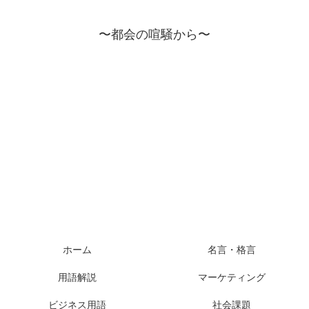
〜都会の喧騒から〜
ホーム
名言・格言
用語解説
マーケティング
ビジネス用語
社会課題