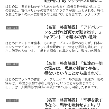
動かせ｡」by ソクラテスの深い意
味と得られる教訓
はじめに「世界を動かそうと思ったらまず､自分自身を動かせ｡」こ
の言葉は、古代ギリシャの哲学者ソクラテスが発したとされる、時代
を超えて多くの人々に影響を与え続けている名言です。ソクラテス
は、内省と自己改善の重要性を強調し、個々人の成長が世界を...
【名言・格言解説】「アドバルー
名言・格言
ンを上げれば何かが動き出す。」
by アントニオ猪木の深い意味と
得られる教訓
はじめにアントニオ猪木。その名は、プロレス界のみならず、日本の
エンターテイメント、そして社会現象にまで大きな足跡を残した、ま
さに伝説の人物です。「燃える闘魂」の異名を持ち、数々の名勝負、
そして数々の名言を生み出しました。その中でも、「アドバ...
【名言・格言解説】「私達の一切
名言・格言
の悩みは、 私達が孤独で存在し
得ないということから生まれてく
る。」by ラ・ブリュイエールの
はじめにフランスの作家、ラ・ブリュイエールの言葉「私達の一切の
深い意味と得られる教訓
悩みは、 私達が孤独で存在し得ないということから生まれてく
る。」は、人間関係や孤独の本質について鋭く洞察した名言です。こ
の言葉は、私たちが社会的な存在であり、他者とのつながりがい...
【名言・格言解説】「平和を欲す
名言・格言
るなら、戦争を理解せよ」by リ