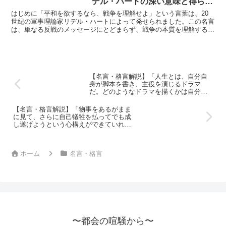
デル・ハートの深い意味と得られ
る教訓
はじめに「平和を欲するなら、戦争を理解せよ」という言葉は、20
世紀の軍事理論家リデル・ハートによって発せられました。この名言
は、単なる反戦のメッセージにとどまらず、戦争の本質を理解するこ
とが平和の礎であるという深い哲学的な洞察を含んでいます...
【名言・格言解説】「人生とは、自分自
身が脚本を書き、主役を演じるドラマ
だ。どのようなドラマを描くかは自分次
第であり、心や考え方を高めることによ
って、運命を変えることができる。」by
【名言・格言解説】「物事をあるがまま
稲盛和夫の深い意味と得られる教訓
に見て、さらに自己犠牲を払ってでも成
し遂げようという心構えができていれ
ば、結局は克服できない問題などないの
です。」by 稲盛和夫の深い意味と得られ
る教訓
ホーム
名言・格言
〜都会の喧騒から〜