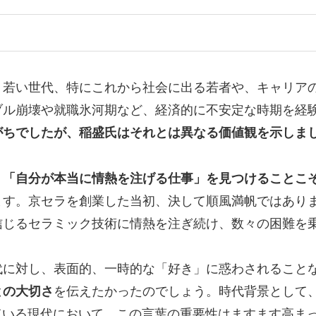
く若い世代、特にこれから社会に出る若者や、キャリア
ブル崩壊や就職氷河期など、経済的に不安定な時期を経
がちでしたが、稲盛氏はそれとは異なる価値観を示しま
、
「自分が本当に情熱を注げる仕事」を見つけることこ
ます。京セラを創業した当初、決して順風満帆ではあり
信じるセラミック技術に情熱を注ぎ続け、数々の困難を
代に対し、表面的、一時的な「好き」に惑わされること
との大切さ
を伝えたかったのでしょう。時代背景として
ている現代において、この言葉の重要性はますます高ま