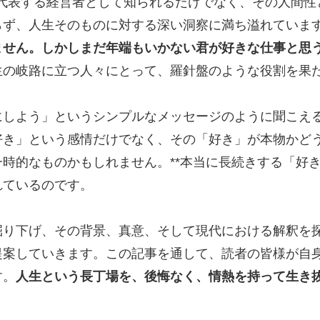
を代表する経営者として知られるだけでなく、その人間
らず、人生そのものに対する深い洞察に満ち溢れていま
ません。しかしまだ年端もいかない君が好きな仕事と思
生の岐路に立つ人々にとって、羅針盤のような役割を果
にしよう」というシンプルなメッセージのように聞こえ
き」という感情だけでなく、その「好き」が本物かどう
時的なものかもしれません。**本当に長続きする「好
れているのです。
掘り下げ、その背景、真意、そして現代における解釈を
提案していきます。この記事を通して、読者の皆様が自
す。
人生という長丁場を、後悔なく、情熱を持って生き