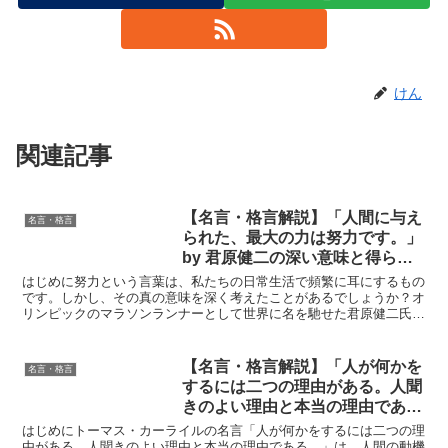
けん
関連記事
【名言・格言解説】「人間に与え
名言・格言
られた、最大の力は努力です。」
by 君原健二の深い意味と得られ
る教訓
はじめに努力という言葉は、私たちの日常生活で頻繁に耳にするもの
です。しかし、その真の意味を深く考えたことがあるでしょうか？オ
リンピックのマラソンランナーとして世界に名を馳せた君原健二氏
は、「人間に与えられた、最大の力は努力です。」という名言...
【名言・格言解説】「人が何かを
名言・格言
するには二つの理由がある。人聞
きのよい理由と本当の理由であ
る。」by カーライルの深い意味
はじめにトーマス・カーライルの名言「人が何かをするには二つの理
と得られる教訓
由がある。人聞きのよい理由と本当の理由である。」は、人間の動機