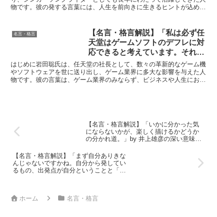
物です。彼の発する言葉には、人生を前向きに生きるヒントが込めら
れており、多くの人々の心に響きます。今回取り上げるのは...
【名言・格言解説】「私は必ず任
名言・格言
天堂はゲームソフトのデフレに対
応できると考えています。それに
は我々が彼らにできないことをし
はじめに岩田聡氏は、任天堂の社長として、数々の革新的なゲーム機
ないといけない。異質なものを提
やソフトウェアを世に送り出し、ゲーム業界に多大な影響を与えた人
物です。彼の言葉は、ゲーム業界のみならず、ビジネスや人生におけ
案して価値を認めていただけるか
る普遍的な教訓を含んでおり、多くの人々にインスピレーシ...
どうかに、すべてがかかっている
のではないでしょうか。」by 岩
田聡の深い意味と得られる教訓
【名言・格言解説】「いかに分かった気
にならないかが、楽しく描けるかどうか
の分かれ道。」by 井上雄彦の深い意味と
得られる教訓
【名言・格言解説】「まず自分ありきな
んじゃないですかね。自分から発してい
るもの、出発点が自分ということと「何
か他のものになろう」としていない限り
においては、他人の期待や意見を受け止
めても大丈夫なんじゃないですか。」by
ホーム
名言・格言
井上雄彦の深い意味と得られる教訓