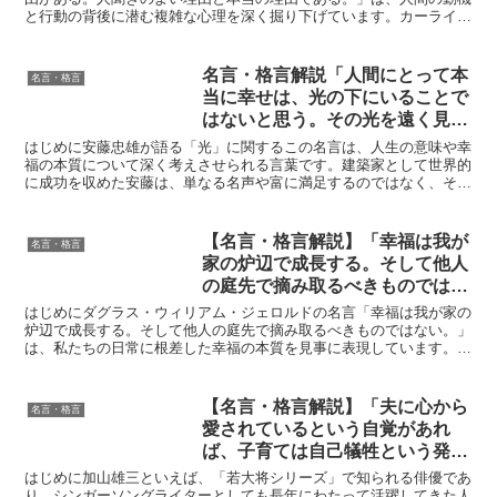
と行動の背後に潜む複雑な心理を深く掘り下げています。カーライル
は、表面上の説明や社会的に受け入れられる理由の背後に、...
名言・格言解説「人間にとって本
名言・格言
当に幸せは、光の下にいることで
はないと思う。その光を遠く見据
えてそれに向かって懸命に走って
はじめに安藤忠雄が語る「光」に関するこの名言は、人生の意味や幸
いる、無我夢中の時間の中にこそ
福の本質について深く考えさせられる言葉です。建築家として世界的
に成功を収めた安藤は、単なる名声や富に満足するのではなく、その
人生の充実があると思う。」 by
背後にある努力と継続的な挑戦に価値を見出しました。私た...
安藤忠雄の深い意味と得られる教
訓
【名言・格言解説】「幸福は我が
名言・格言
家の炉辺で成長する。そして他人
の庭先で摘み取るべきものではな
い。」by ダグラス・ウィリア
はじめにダグラス・ウィリアム・ジェロルドの名言「幸福は我が家の
ム・ジェロルドの深い意味と得ら
炉辺で成長する。そして他人の庭先で摘み取るべきものではない。」
は、私たちの日常に根差した幸福の本質を見事に表現しています。こ
れる教訓
の言葉は、自分の生活や価値観に基づいて、心の中で育てる...
【名言・格言解説】「夫に心から
名言・格言
愛されているという自覚があれ
ば、子育ては自己犠牲という発想
は出てこないはずです。」by 加
はじめに加山雄三といえば、「若大将シリーズ」で知られる俳優であ
山雄三の深い意味と得られる教訓
り、シンガーソングライターとしても長年にわたって活躍してきた人