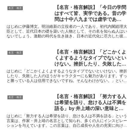
克幸の深い意味と得られる教訓
【名言・格言解説】「今日の学問
名言・格言
はすべて皆、実学である。昔の学
問は十中八九までは虚学であ
る。」by 伊藤博文の深い意味と
はじめに伊藤博文。明治維新の立役者の一人であり、初代内閣総理大
得られる教訓
臣として、近代日本の礎を築いた人物として、その名を知らぬ人はい
ないでしょう。激動の時代を生き抜き、日本の近代化に尽力した彼の
言葉は、時代を超えて私たちに様々な示唆を与えてくれます...
【名言・格言解説】「どこかくよ
名言・格言
くよするようなタイプでないとい
けない。挫折したり、失敗した人
のほうがキャラクターにも魅力が
はじめに「どこかくよくよするようなタイプでないといけない。挫折
あります。ずっと勝っている人は
したり、失敗した人のほうがキャラクターにも魅力があります。ずっ
と勝っている人は信用できないですね。そんなわけがない。」という
信用できないですね。そんなわけ
木村政雄の言葉には、人間の本質を見抜く深い洞察が込めら...
がない。」 by 木村 政雄の深い意
味と得られる教訓
【名言・格言解説】「努力する人
名言・格言
は希望を語り、怠ける人は不満を
語る」by 井上靖の深い意味と得
られる教訓
はじめに「努力する人は希望を語り、怠ける人は不満を語る」という
言葉は、作家・井上靖の名言として知られ、多くの人にインスピレー
ションを与えています。この言葉は、自己成長や人生の充実に向けて
どのような心構えを持つべきかを考えさせられるものです。...