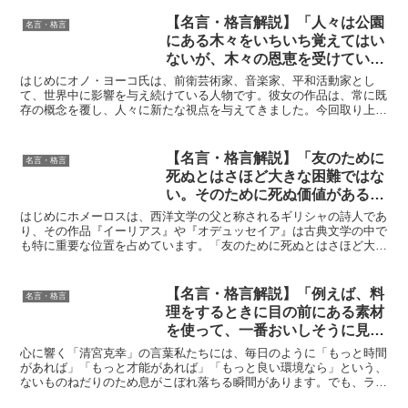
【名言・格言解説】「人々は公園
名言・格言
にある木々をいちいち覚えてはい
ないが、木々の恩恵を受けている
のです。そしてある意味、アーテ
はじめにオノ・ヨーコ氏は、前衛芸術家、音楽家、平和活動家とし
ィストは公園の木々のようなもの
て、世界中に影響を与え続けている人物です。彼女の作品は、常に既
存の概念を覆し、人々に新たな視点を与えてきました。今回取り上げ
なのです。」by オノ・ヨーコ の
る「人々は公園にある木々をいちいち覚えてはいないが、木々...
深い意味と得られる教訓
【名言・格言解説】「友のために
名言・格言
死ぬとはさほど大きな困難ではな
い。そのために死ぬ価値があるほ
どの友をみつけるよりは。」by
はじめにホメーロスは、西洋文学の父と称されるギリシャの詩人であ
ホメーロスの深い意味と得られる
り、その作品『イーリアス』や『オデュッセイア』は古典文学の中で
も特に重要な位置を占めています。「友のために死ぬとはさほど大き
教訓
な困難ではない。そのために死ぬ価値があるほどの友をみつ...
【名言・格言解説】「例えば、料
名言・格言
理をするときに目の前にある素材
を使って、一番おいしそうに見え
て実際食べてもおいしいものに仕
心に響く「清宮克幸」の言葉私たちには、毎日のように「もっと時間
上げていく楽しさに似ていると思
があれば」「もっと才能があれば」「もっと良い環境なら」という、
ないものねだりのため息がこぼれ落ちる瞬間があります。でも、ラグ
います。私の場合は下馬評が低い
ビー界の知将、清宮克幸氏のこの言葉は、そんな私たちの肩...
となおさら燃えますね」by 清宮