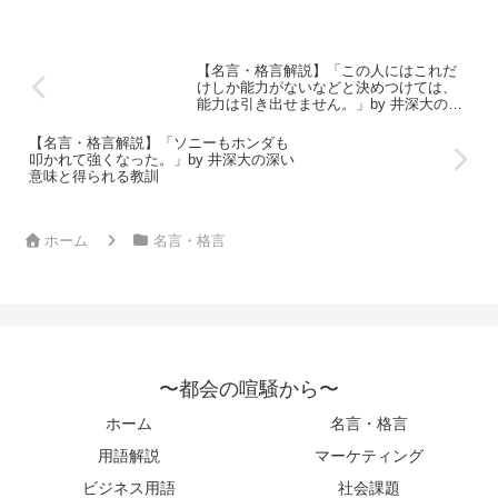
【名言・格言解説】「この人にはこれだ
けしか能力がないなどと決めつけては、
能力は引き出せません。」by 井深大の深
い意味と得られる教訓
【名言・格言解説】「ソニーもホンダも
叩かれて強くなった。」by 井深大の深い
意味と得られる教訓
ホーム
名言・格言
〜都会の喧騒から〜
ホーム
名言・格言
用語解説
マーケティング
ビジネス用語
社会課題