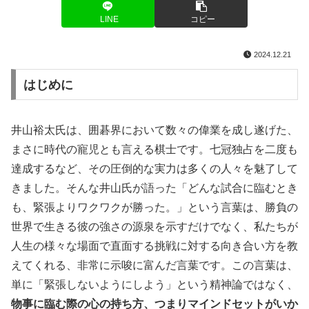
LINE
コピー
2024.12.21
はじめに
井山裕太氏は、囲碁界において数々の偉業を成し遂げた、
まさに時代の寵児とも言える棋士です。七冠独占を二度も
達成するなど、その圧倒的な実力は多くの人々を魅了して
きました。そんな井山氏が語った「どんな試合に臨むとき
も、緊張よりワクワクが勝った。」という言葉は、勝負の
世界で生きる彼の強さの源泉を示すだけでなく、私たちが
人生の様々な場面で直面する挑戦に対する向き合い方を教
えてくれる、非常に示唆に富んだ言葉です。この言葉は、
単に「緊張しないようにしよう」という精神論ではなく、
物事に臨む際の心の持ち方、つまりマインドセットがいか