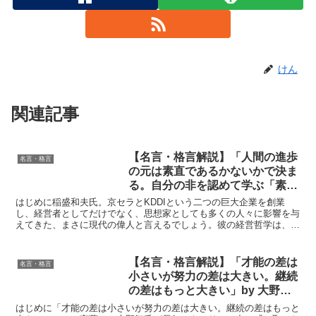
けん
関連記事
【名言・格言解説】「人間の進歩
名言・格言
の元は素直であるかないかで決ま
る。自分の非を認めて学ぶ「素直
な心」がないと人間の進歩はな
はじめに稲盛和夫氏。京セラとKDDIという二つの巨大企業を創業
い。」by 稲盛和夫の深い意味と
し、経営者としてだけでなく、思想家としても多くの人々に影響を与
えてきた、まさに現代の偉人と言えるでしょう。彼の経営哲学は、
得られる教訓
「京セラフィロソフィ」として体系化され、多くの企業で導入...
【名言・格言解説】「才能の差は
名言・格言
小さいが努力の差は大きい。継続
の差はもっと大きい」by 大野智
の深い意味と得られる教訓
はじめに「才能の差は小さいが努力の差は大きい。継続の差はもっと