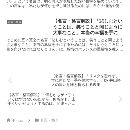
い。」という名言は、明石海人が表現した深い哲学を秘めています。
この言葉は、私たちが何かを成し遂げるためには、自らの情熱や努力
を持って行動する必要があるというメッセージを強く伝えて...
【名言・格言解説】「悲しむとい
名言・格言
うことは、笑うことと同じように
大事なこと。本当の幸福を手にす
るためには、そういうところにも
はじめに五木寛之の名言「悲しむということは、笑うことと同じよう
目を向けなければなりません」by
に大事なこと。本当の幸福を手にするためには、そういうところにも
目を向けなければなりません」は、感情のバランスの重要性を教えて
五木寛之の深い意味と得られる教
くれます。この言葉は、私たちが直面する喜びや悲しみの両...
訓
【名言・格言解説】「リスクを恐れず、
常に新たな一手を探求する。」by 井山裕
太の深い意味と得られる教訓
【名言・格言解説】「何もかもが上手く
いくはずはないのだから、何もかも、上
手くいかせようとするのは、間違った方
法論だ。」by 色川武大の深い意味と得ら
れる教訓
ホーム
名言・格言