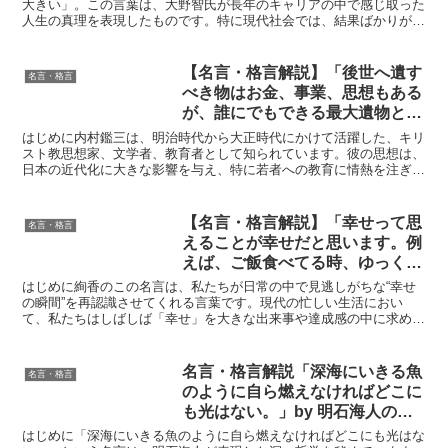
大きい」。この言葉は、大野智氏が長年のキャリアの中で感じ取った
人生の真理を表現したものです。特に現代社会では、結果ばかりが注
目され、努力や継続の重要性が軽視されがちです。しかし、...
【名言・格言解説】「後世へ遺す
名言・格言
べき物はお金、事業、思想もある
が、誰にでもできる最大遺物とは
勇ましく高尚なる生涯である。」
はじめに内村鑑三は、明治時代から大正時代にかけて活躍した、キリ
by 内村鑑三の深い意味と得られ
スト教思想家、文学者、教育者として知られています。彼の思想は、
日本の近代化に大きな影響を与え、特に若者への教育に情熱を注ぎま
る教訓
した。「後世へ遺すべき物はお金、事業、思想もあるが、誰...
【名言・格言解説】「幸せって思
名言・格言
えることが幸せだと思います。例
えば、ご飯食べてる時、ゆっくり
とした時間がある時、家族に会え
はじめに絢香のこの名言は、私たちが日常の中で見逃しがちな“幸せ
た時、良い曲が出来た時。そうい
の瞬間”を再認識させてくれる言葉です。現代の忙しい生活におい
て、私たちはしばしば「幸せ」を大きな出来事や達成感の中に求めが
う瞬間、瞬間、常に幸せだなと思
ちです。しかし、絢香が語るように、幸せは身近にあるもので...
います。」by 絢香の深い意味と
得られる教訓
名言・格言解説「深海にいきる魚
名言・格言
のように自ら燃えなければどこに
も光はない。」by 明石海人の深
い意味と得られる教訓
はじめに「深海にいきる魚のように自ら燃えなければどこにも光はな