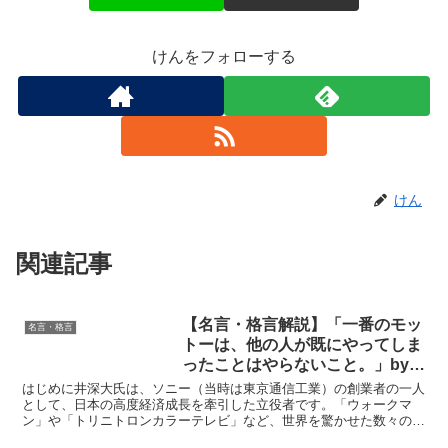
けんをフォローする
けん
関連記事
【名言・格言解説】「一番のモッ
名言・格言
トーは、他の人が既にやってしま
ったことはやらないこと。」by
井深大の深い意味と得られる教訓
はじめに井深大氏は、ソニー（当時は東京通信工業）の創業者の一人
として、日本の高度経済成長を牽引した立役者です。「ウォークマ
ン」や「トリニトロンカラーテレビ」など、世界を驚かせた数々の革
新的な製品を生み出した彼の言葉には、常に時代の先を見据え...