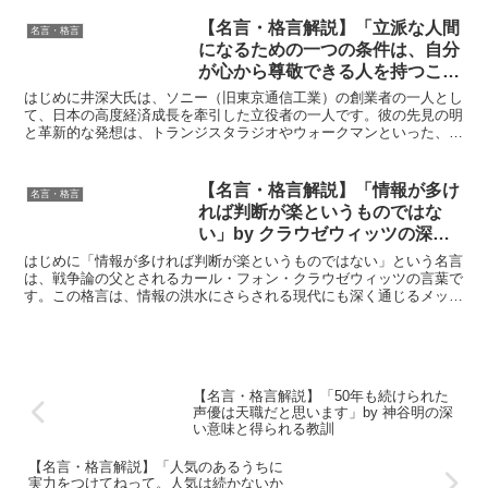
【名言・格言解説】「立派な人間
名言・格言
になるための一つの条件は、自分
が心から尊敬できる人を持つこ
と。」by 井深大の深い意味と得
はじめに井深大氏は、ソニー（旧東京通信工業）の創業者の一人とし
られる教訓
て、日本の高度経済成長を牽引した立役者の一人です。彼の先見の明
と革新的な発想は、トランジスタラジオやウォークマンといった、世
界を変える数々の製品を生み出しました。そんな井深氏が語...
【名言・格言解説】「情報が多け
名言・格言
れば判断が楽というものではな
い」by クラウゼウィッツの深い
意味と得られる教訓
はじめに「情報が多ければ判断が楽というものではない」という名言
は、戦争論の父とされるカール・フォン・クラウゼウィッツの言葉で
す。この格言は、情報の洪水にさらされる現代にも深く通じるメッセ
ージを含んでいます。情報量の多さが必ずしも正しい判断を...
【名言・格言解説】「50年も続けられた
声優は天職だと思います」by 神谷明の深
い意味と得られる教訓
【名言・格言解説】「人気のあるうちに
実力をつけてねって。人気は続かないか