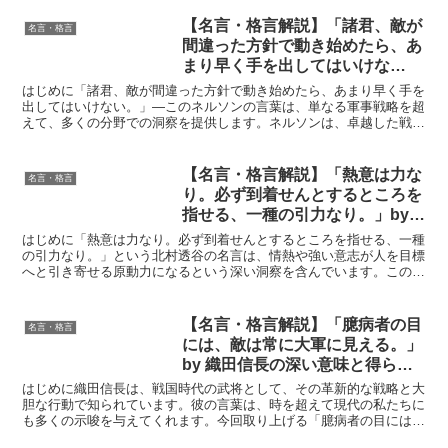
【名言・格言解説】「諸君、敵が
名言・格言
間違った方針で動き始めたら、あ
まり早く手を出してはいけな
い。」by ネルソンの深い意味と
はじめに「諸君、敵が間違った方針で動き始めたら、あまり早く手を
得られる教訓
出してはいけない。」—このネルソンの言葉は、単なる軍事戦略を超
えて、多くの分野での洞察を提供します。ネルソンは、卓越した戦略
家であり、彼の名言は現代でも多くの人々に深い影響を与え...
【名言・格言解説】「熱意は力な
名言・格言
り。必ず到着せんとするところを
指せる、一種の引力なり。」by
北村透谷の深い意味と得られる教
はじめに「熱意は力なり。必ず到着せんとするところを指せる、一種
訓
の引力なり。」という北村透谷の名言は、情熱や強い意志が人を目標
へと引き寄せる原動力になるという深い洞察を含んでいます。この言
葉は、夢や目標に向かって挑戦する人々にとって、非常に励...
【名言・格言解説】「臆病者の目
名言・格言
には、敵は常に大軍に見える。」
by 織田信長の深い意味と得られ
る教訓
はじめに織田信長は、戦国時代の武将として、その革新的な戦略と大
胆な行動で知られています。彼の言葉は、時を超えて現代の私たちに
も多くの示唆を与えてくれます。今回取り上げる「臆病者の目には、
敵は常に大軍に見える。」という言葉は、恐怖心や先入観が...